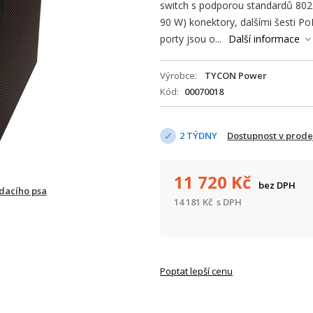
switch s podporou standardů 802.
90 W) konektory, dalšími šesti P
porty jsou o...
Další informace
Výrobce
TYCON Power
Kód
00070018
2 TÝDNY
Dostupnost v prod
11 720
Kč
bez DPH
ídacího psa
14 181
Kč
s DPH
Poptat lepší cenu