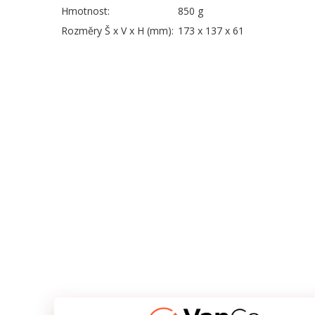
Hmotnost:
850 g
Rozměry Š x V x H (mm):
173 x 137 x 61