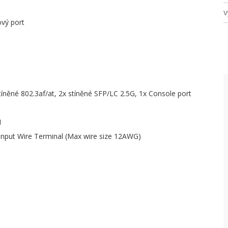
V
vý port
N
P
T
P
stíněné 802.3af/at, 2x stíněné SFP/LC 2.5G, 1x Console port
S
M
P
nput Wire Terminal (Max wire size 12AWG)
O
T
V
P
P