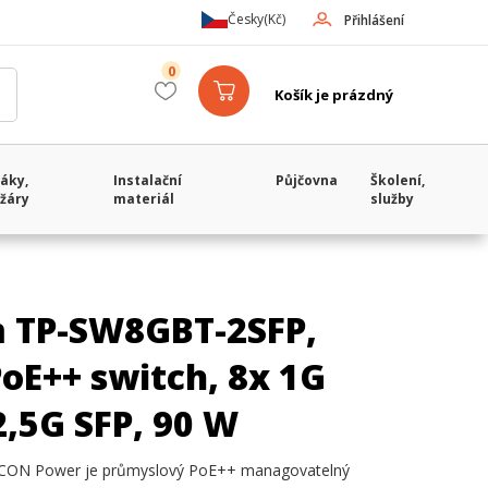
Česky
(Kč)
Přihlášení
0
Košík je prázdný
áky,
Instalační
Půjčovna
Školení,
žáry
materiál
služby
 TP-SW8GBT-2SFP,
oE++ switch, 8x 1G
2,5G SFP, 90 W
CON Power je průmyslový PoE++ managovatelný