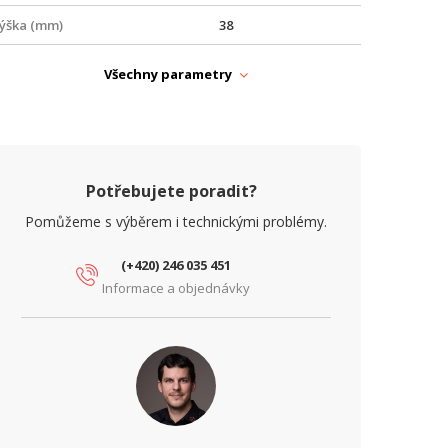
ýška (mm)
38
APÁJENÍ
Všechny parametry
oE
Ano
yp zdroje
PoE
ARAMETRY ETHERNET
Potřebujete poradit?
íťové rozhraní (Mbps)
10/100/1000
Pomůžeme s výběrem i technickými problémy.
ARAMETRY NAPÁJENÍ
(+420) 246 035 451
chrana proti podpětí
Ano
Informace a objednávky
epelná ochrana
Ano
stupní napětí (V)
56, 48
ARAMETRY POE
očet PoE portů
8