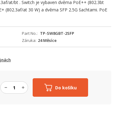
3af/at/bt . Switch je vybaven dvěma PoE++ (802.3bt
oE+ (802.3af/at 30 W) a dvěma SFP 2.5G šachtami. PoE
Part No.
TP-SW8GBT-2SFP
Záruka
24 Měsíce
ejnách
Do košíku