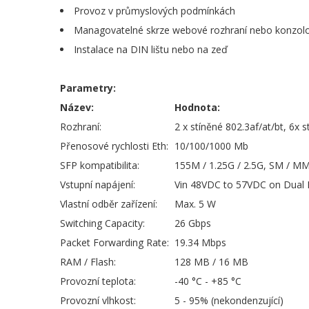
Provoz v průmyslových podmínkách
Managovatelné skrze webové rozhraní nebo konzolo
Instalace na DIN lištu nebo na zeď
Parametry:
Název:
Hodnota:
Rozhraní:
2 x stíněné 802.3af/at/bt, 6x 
Přenosové rychlosti Eth:
10/100/1000 Mb
SFP kompatibilita:
155M / 1.25G / 2.5G, SM / M
Vstupní napájení:
Vin 48VDC to 57VDC on Dual I
Vlastní odběr zařízení:
Max. 5 W
Switching Capacity:
26 Gbps
Packet Forwarding Rate:
19.34 Mbps
RAM / Flash:
128 MB / 16 MB
Provozní teplota:
-40 °C - +85 °C
Provozní vlhkost:
5 - 95% (nekondenzující)