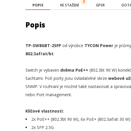
2
POPIS
KE STAŽENÍ
GPSR
DOTA
Popis
TP-SW8GBT-2SFP
od výrobce
TYCON Power
je průmy
802.3af/at/bt
.
Switch je vybaven
dvěma PoE++
(802.3bt 90 W) konekt
šachtami. PoE porty jsou ovladatelné skrze
webové uži
SNMP. V rozhraní je možné také nastavovat a spravov
nebo Port management.
Klíčové vlastnosti:
2x PoE++ (802.3bt 90 W), 6x PoE+ (802.3af/at 30 W)
2x SFP 2.5G