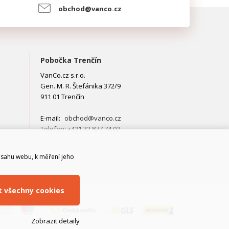
obchod@vanco.cz
Pobočka Trenčín
VanCo.cz s.r.o.
Gen. M. R. Štefánika 372/9
911 01 Trenčín
E-mail:
obchod@vanco.cz
Telefon: +421 32 877 74 02
bsahu webu, k měření jeho
it všechny cookies
Zobrazit detaily