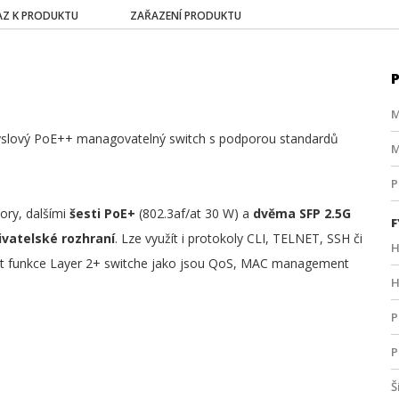
Z K PRODUKTU
ZAŘAZENÍ PRODUKTU
M
slový PoE++ managovatelný switch s podporou standardů
M
P
ory, dalšími
šesti PoE+
(802.3af/at 30 W) a
dvěma SFP 2.5G
F
vatelské rozhraní
. Lze využít i protokoly CLI, TELNET, SSH či
H
at funkce Layer 2+ switche jako jsou QoS, MAC management
H
P
P
Š