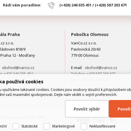
Rádi vám poradíme:
(+420) 246 035 451 / (+420) 587 203 671
ála Praha
Pobočka Olomouc
cz s.r.o.
VanCo.cz s.r.o.
ládoven 818/9
Pavlovická 20/43
 Praha 12 - Modřany
779 00 Olomouc
:
obchod@vanco.cz
E-mail:
obchod@vanco.cz
n: +420 246 035 451
Telefon: +420 587 203 671
420 246 035 450
Fax: +420 587 203 672
ka používá cookies
využíváme takzvané cookies. Cookies jsou soubory sloužící k přizpůsobení o
tění vaší maximální spokojenosti. Dejte nám vědět o svých preferencích.
Povolit výběr
Povol
ehlivý partner od roku 1999.
nční
Statistické
Marketingové
Neklasifikované