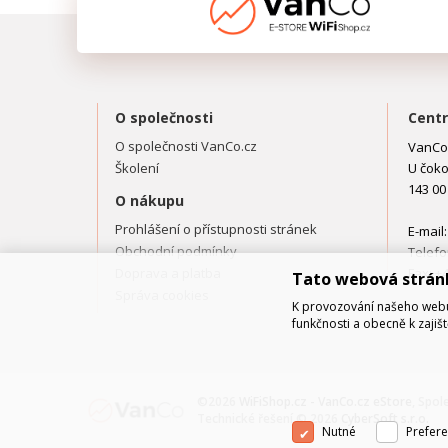
O společnosti
Centr
O společnosti VanCo.cz
VanCo.
Školení
U čoko
143 00
O nákupu
Prohlášení o přístupnosti stránek
E-mail
Obchodní podmínky
Telefo
Doprava a platba
Fax: +
Tato webová strán
Správa cookies
K provozování našeho webu 
funkčnosti a obecně k zajiš
©2026
WiFiShop.cz - VanCo.cz eStore
, Spol
Technické řešení © 2026
CyberSoft s.r.o.
Nutné
Prefere