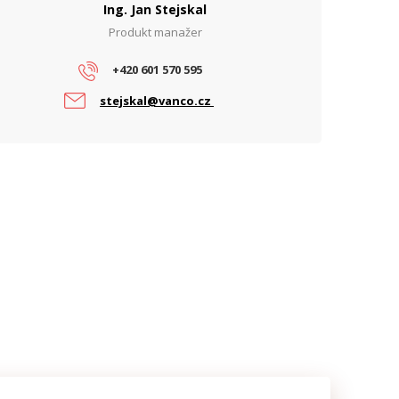
Ing. Jan Stejskal
oE standard
802.3at, 802.3bt
Produkt manažer
+420 601 570 595
stejskal@vanco.cz