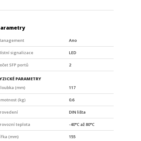
Parametry
anagement
Ano
ístní signalizace
LED
očet SFP portů
2
YZICKÉ PARAMETRY
loubka (mm)
117
motnost (kg)
0.6
rovedení
DIN lišta
rovozní teplota
-40°C až 80°C
ířka (mm)
155