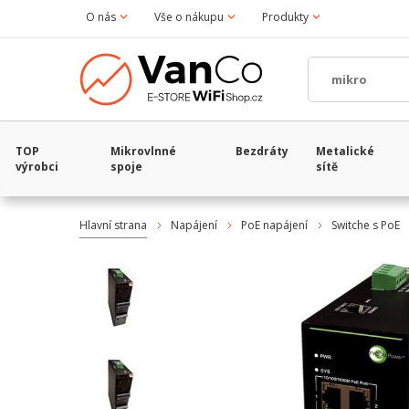
O nás
Vše o nákupu
Produkty
TOP
Mikrovlnné
Bezdráty
Metalické
výrobci
spoje
sítě
Hlavní strana
Napájení
PoE napájení
Switche s PoE