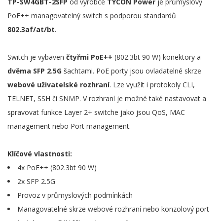
TP-SW4GBT-2SFP
od výrobce
TYCON Power
je průmyslový
PoE++ managovatelný switch s podporou standardů
802.3af/at/bt
.
Switch je vybaven
čtyřmi PoE++
(802.3bt 90 W) konektory a
dvěma SFP 2.5G
šachtami. PoE porty jsou ovladatelné skrze
webové uživatelské rozhraní
. Lze využít i protokoly CLI,
TELNET, SSH či SNMP. V rozhraní je možné také nastavovat a
spravovat funkce Layer 2+ switche jako jsou QoS, MAC
management nebo Port management.
Klíčové vlastnosti:
4x PoE++ (802.3bt 90 W)
2x SFP 2.5G
Provoz v průmyslových podmínkách
Managovatelné skrze webové rozhraní nebo konzolový port