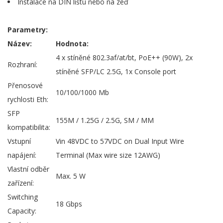
Instalace na DIN lištu nebo na zeď
Parametry:
Název:
Hodnota:
4 x stíněné 802.3af/at/bt, PoE++ (90W), 2x
Rozhraní:
stíněné SFP/LC 2.5G, 1x Console port
Přenosové
10/100/1000 Mb
rychlosti Eth:
SFP
155M / 1.25G / 2.5G, SM / MM
kompatibilita:
Vstupní
Vin 48VDC to 57VDC on Dual Input Wire
napájení:
Terminal (Max wire size 12AWG)
Vlastní odběr
Max. 5 W
zařízení:
Switching
18 Gbps
Capacity: