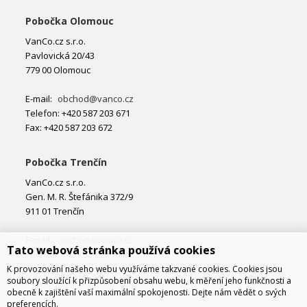
Pobočka Olomouc
VanCo.cz s.r.o.
Pavlovická 20/43
779 00 Olomouc
E-mail:
obchod@vanco.cz
Telefon: +420 587 203 671
Fax: +420 587 203 672
Pobočka Trenčín
VanCo.cz s.r.o.
Gen. M. R. Štefánika 372/9
911 01 Trenčín
E-mail:
obchod@vanco.cz
Tato webová stránka používá cookies
Telefon: +421 32 877 74 02
K provozování našeho webu využíváme takzvané cookies. Cookies jsou
soubory sloužící k přizpůsobení obsahu webu, k měření jeho funkčnosti a
obecně k zajištění vaší maximální spokojenosti. Dejte nám vědět o svých
preferencích.