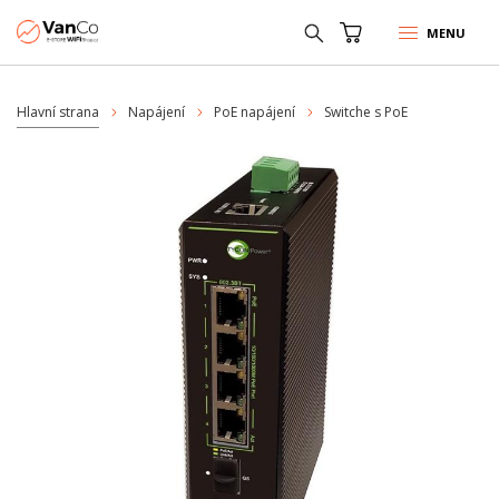
MENU
Hlavní strana
Napájení
PoE napájení
Switche s PoE