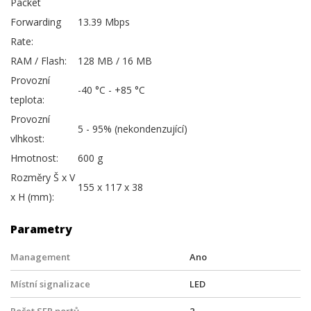
Packet
Forwarding
13.39 Mbps
Rate:
RAM / Flash:
128 MB / 16 MB
Provozní
-40 °C - +85 °C
teplota:
Provozní
5 - 95% (nekondenzující)
vlhkost:
Hmotnost:
600 g
Rozměry Š x V
155 x 117 x 38
x H (mm):
Parametry
Management
Ano
Místní signalizace
LED
Počet SFP portů
2