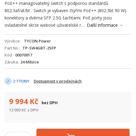
PoE++ managovatelný switch s podporou standardů
802.3af/at/bt . Switch je vybaven čtyřmi PoE++ (802.3bt 90 W)
konektory a dvěma SFP 2.5G šachtami. PoE porty jsou
ovladatelné skrze webové uživatelské r...
Další informace
Výrobce
TYCON Power
Part No.
TP-SW4GBT-2SFP
Kód
00070017
Záruka
24 Měsíce
2 TÝDNY
Dostupnost v prodejnách
9 994
Kč
bez DPH
12 093
Kč
s DPH