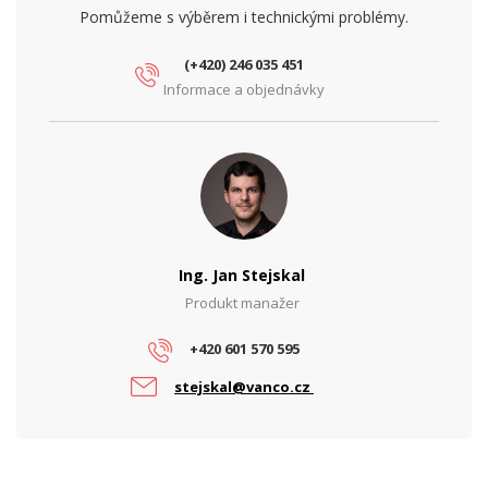
Síťové rozhraní (Mbps)
10/100/1000
Pomůžeme s výběrem i technickými problémy.
PARAMETRY NAPÁJENÍ
(+420) 246 035 451
Ochrana proti podpětí
Ano
Informace a objednávky
Tepelná ochrana
Ano
Vstupní napětí (V)
56, 48
PARAMETRY POE
Počet PoE portů
4
Ing. Jan Stejskal
PoE standard
802.3at, 802.3bt
Produkt manažer
+420 601 570 595
stejskal@vanco.cz