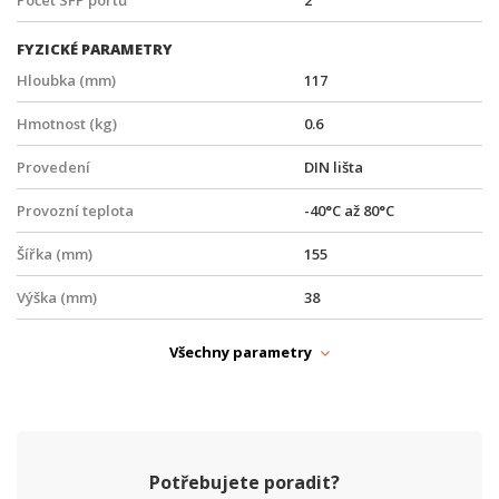
FYZICKÉ PARAMETRY
Hloubka (mm)
117
Hmotnost (kg)
0.6
Provedení
DIN lišta
Provozní teplota
-40°C až 80°C
Šířka (mm)
155
Výška (mm)
38
NAPÁJENÍ
Všechny parametry
PoE
Ano
Typ zdroje
PoE
PARAMETRY ETHERNET
Potřebujete poradit?