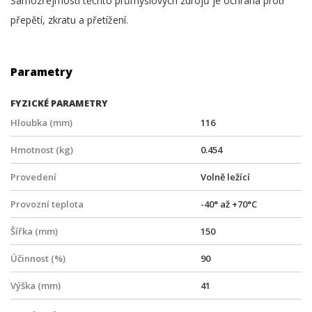
Samozřejmostí těchto průmyslových zdrojů je ochrana proti
přepětí, zkratu a přetížení.
Parametry
FYZICKÉ PARAMETRY
Hloubka (mm)
116
Hmotnost (kg)
0.454
Provedení
Volně ležící
Provozní teplota
-40° až +70°C
Šířka (mm)
150
Účinnost (%)
90
Výška (mm)
41