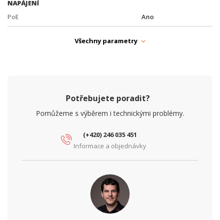
NAPÁJENÍ
PoE
Ano
Typ zdroje
PoE
Všechny parametry
PARAMETRY ETHERNET
Síťové rozhraní (Mbps)
10/100/1000
PARAMETRY NAPÁJENÍ
Potřebujete poradit?
Ochrana proti podpětí
Ano
Pomůžeme s výběrem i technickými problémy.
Ochrana proti přepětí
Ano
(+420) 246 035 451
Ochrana proti zkratu
Ano
Informace a objednávky
Vstupní napětí (V)
230
Výstupní napětí (V)
56
Výstupní proud (A)
2