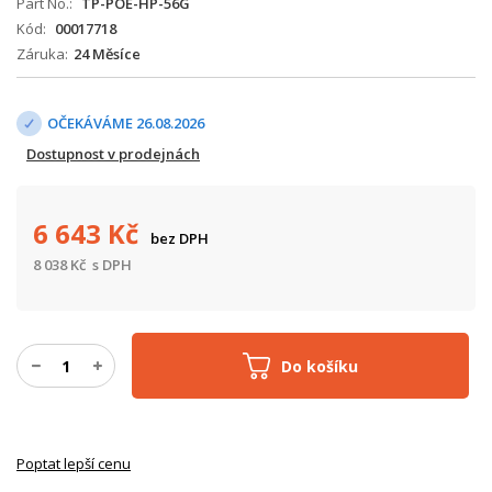
Part No.
TP-POE-HP-56G
Kód
00017718
Záruka
24 Měsíce
OČEKÁVÁME 26.08.2026
Dostupnost v prodejnách
6 643
Kč
bez DPH
8 038
Kč
s DPH
Do košíku
Poptat lepší cenu