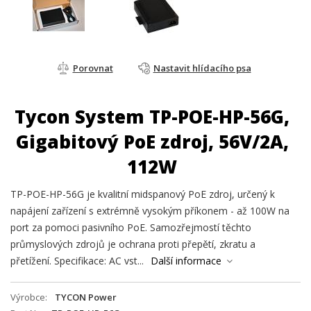
Porovnat
Nastavit hlídacího psa
Tycon System TP-POE-HP-56G,
Gigabitový PoE zdroj, 56V/2A,
112W
TP-POE-HP-56G je kvalitní midspanový PoE zdroj, určený k
napájení zařízení s extrémně vysokým příkonem - až 100W na
port za pomoci pasivního PoE. Samozřejmostí těchto
průmyslových zdrojů je ochrana proti přepětí, zkratu a
přetížení. Specifikace: AC vst...
Další informace
Výrobce
TYCON Power