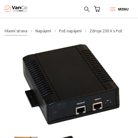
MENU
Hlavní strana
Napájení
PoE napájení
Zdroje 230 V s PoE