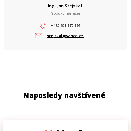
Výstupní výkon (W)
112
Ing. Jan Stejskal
Produkt manažer
PARAMETRY POE
Počet PoE portů
1
+420 601 570 595
PoE standard
Pasivní
stejskal@vanco.cz
Naposledy navštívené