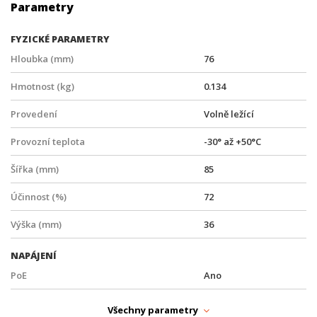
Parametry
FYZICKÉ PARAMETRY
Hloubka (mm)
76
Hmotnost (kg)
0.134
Provedení
Volně ležící
Provozní teplota
-30° až +50°C
Šířka (mm)
85
Účinnost (%)
72
Výška (mm)
36
NAPÁJENÍ
PoE
Ano
Typ zdroje
PoE
Všechny parametry