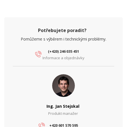
PARAMETRY ETHERNET
Síťové rozhraní (Mbps)
10/100
PARAMETRY NAPÁJENÍ
Potřebujete poradit?
Ochrana proti přepětí
Ano
Pomůžeme s výběrem i technickými problémy.
Ochrana proti zkratu
Ano
(+420) 246 035 451
Vstupní napětí (V)
5
Informace a objednávky
Výstupní napětí (V)
48
Výstupní výkon (W)
12
PARAMETRY POE
Počet PoE portů
1
Ing. Jan Stejskal
PoE standard
Pasivní
Produkt manažer
+420 601 570 595