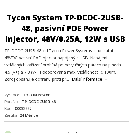
Tycon System TP-DCDC-2USB-
48, pasivní POE Power
Injector, 48V/0.25A, 12W s USB
TP-DCDC-2USB-48 od Tycon Power Systems je unikátní
48VDC pasivní PoE injector napájený z USB. Napájení
vzdálených zařízení probíhá po nevyužitých párech na pinech
4,5 (V+) a 7,8 (V-). Podporovaná max. vzdálenost je 100m.
Zdroj obsahuje ochranu proti př...
Další informace
Výrobce
TYCON Power
Part No.
TP-DCDC-2USB-48
Kód
00032227
Záruka
24 Měsíce