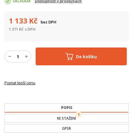
SKLADEM
Dostupnost v prodejnách
1 133
Kč
bez DPH
1 371
Kč
s DPH
Do košíku
Poptat lepší cenu
POPIS
1
KE STAŽENÍ
GPSR