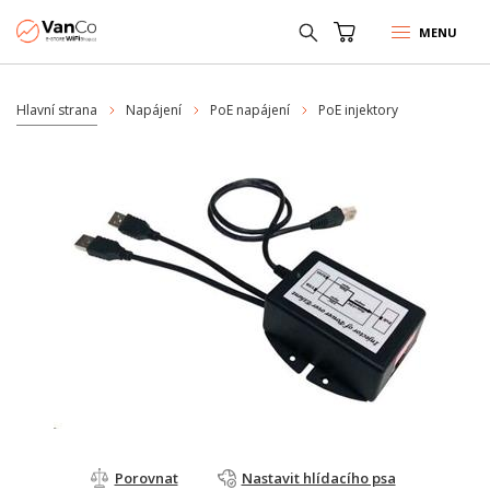
MENU
Hlavní strana
Napájení
PoE napájení
PoE injektory
Porovnat
Nastavit hlídacího psa