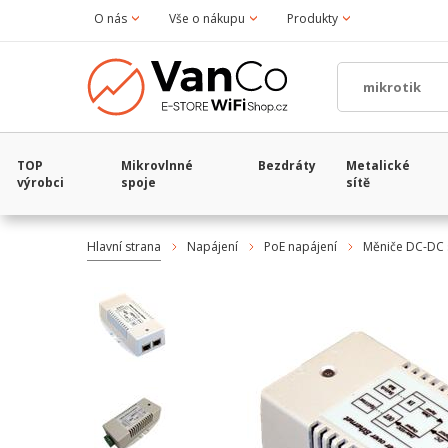
O nás
Vše o nákupu
Produkty
TOP
Mikrovlnné
Bezdráty
Metalické
výrobci
spoje
sítě
Hlavní strana
Napájení
PoE napájení
Měniče DC-DC 