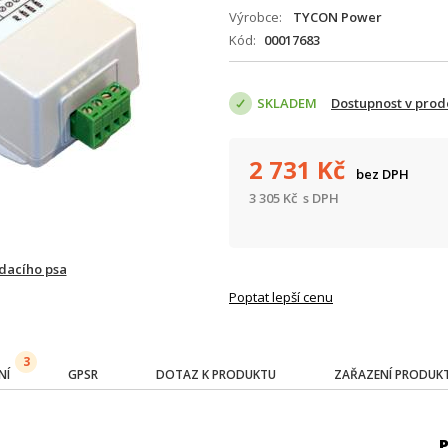
Výrobce
TYCON Power
Kód
00017683
SKLADEM
Dostupnost v prod
2 731
Kč
bez DPH
3 305
Kč
s DPH
ídacího psa
Poptat lepší cenu
3
NÍ
GPSR
DOTAZ K PRODUKTU
ZAŘAZENÍ PRODUK