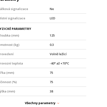
álková signalizace
Ne
ístní signalizace
LED
YZICKÉ PARAMETRY
loubka (mm)
125
motnost (kg)
0.3
rovedení
Volně ležící
rovozní teplota
-40° až +70°C
ířka (mm)
75
činnost (%)
75
ýška (mm)
38
APÁJENÍ
Všechny parametry