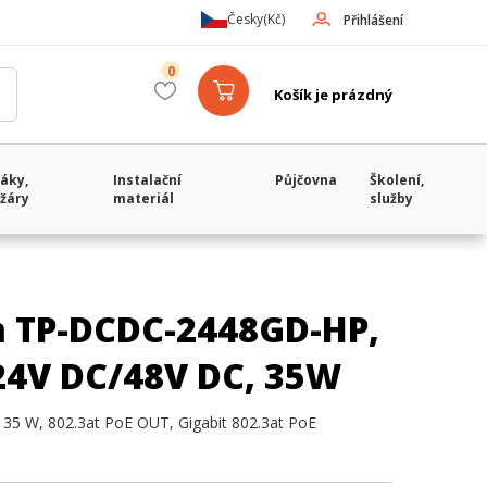
Česky
(Kč)
Přihlášení
0
Košík je prázdný
áky,
Instalační
Půjčovna
Školení,
žáry
materiál
služby
m TP-DCDC-2448GD-HP,
 24V DC/48V DC, 35W
35 W, 802.3at PoE OUT, Gigabit 802.3at PoE