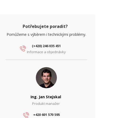
oE
Ano
yp zdroje
PoE
ARAMETRY ETHERNET
Potřebujete poradit?
íťové rozhraní (Mbps)
10/100/1000, 1000
Pomůžeme s výběrem i technickými problémy.
ARAMETRY NAPÁJENÍ
(+420) 246 035 451
chrana proti podpětí
Ne
Informace a objednávky
chrana proti přepětí
Ano
chrana proti zkratu
Ano
stupní napětí (V)
24
ýstupní napětí (V)
56
Ing. Jan Stejskal
ýstupní proud (A)
0.625
Produkt manažer
ýstupní výkon (W)
35
+420 601 570 595