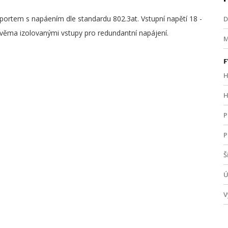
rtem s napáením dle standardu 802.3at. Vstupní napětí 18 -
D
věma izolovanými vstupy pro redundantní napájení.
M
F
H
H
P
P
Š
Ú
V
N