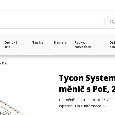
Optické
Napájení
Kamery
Racky,
Drž
sítě
rozvaděče
sto
s PoE
Tycon Syste
měnič s PoE,
HP měnič se vstupem 18-36 VDC, 
Injector.
Další informace