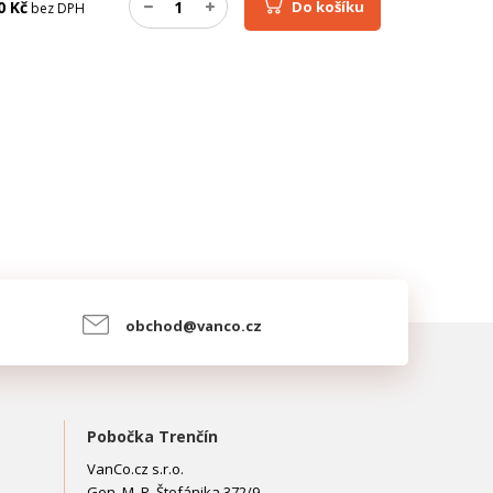
0
Kč
Do košíku
bez DPH
obchod@vanco.cz
Pobočka Trenčín
VanCo.cz s.r.o.
Gen. M. R. Štefánika 372/9