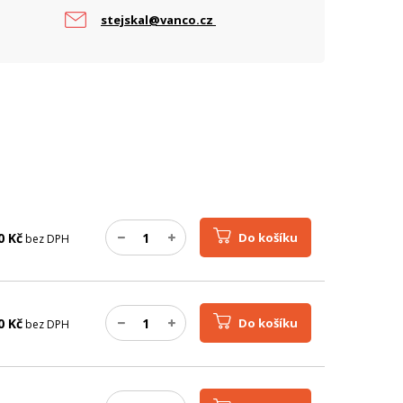
ARAMETRY POE
stejskal@vanco.cz
očet PoE portů
1
oE standard
802.3at, 802.3af
0
Kč
Do košíku
bez DPH
0
Kč
Do košíku
bez DPH