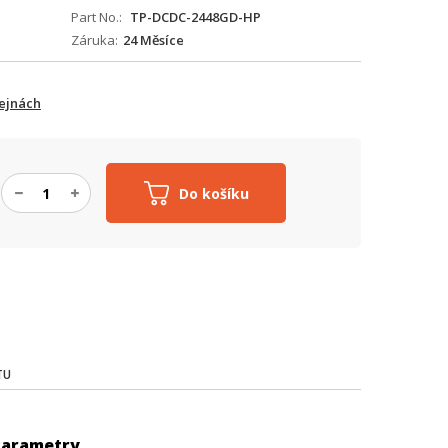
Part No.
TP-DCDC-2448GD-HP
Záruka
24 Měsíce
ejnách
Do košíku
TU
Parametry