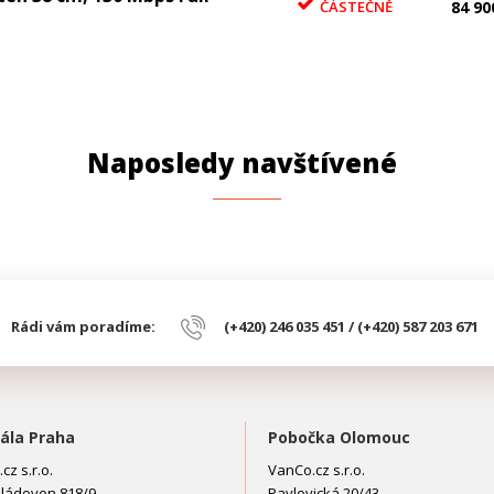
ČÁSTEČNĚ
84 90
Naposledy navštívené
Rádi vám poradíme:
(+420) 246 035 451 / (+420) 587 203 671
ála Praha
Pobočka Olomouc
cz s.r.o.
VanCo.cz s.r.o.
ládoven 818/9
Pavlovická 20/43