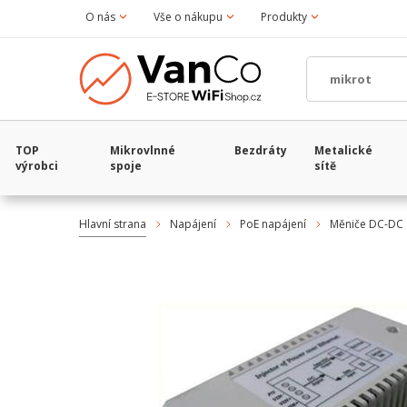
O nás
Vše o nákupu
Produkty
TOP
Mikrovlnné
Bezdráty
Metalické
výrobci
spoje
sítě
Hlavní strana
Napájení
PoE napájení
Měniče DC-DC 