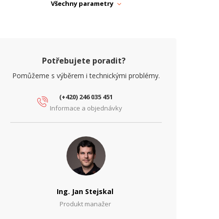
APÁJENÍ
Všechny parametry
oE
Ano
yp zdroje
PoE
ARAMETRY ETHERNET
Potřebujete poradit?
íťové rozhraní (Mbps)
10/100/1000, 1000
Pomůžeme s výběrem i technickými problémy.
ARAMETRY NAPÁJENÍ
(+420) 246 035 451
chrana proti podpětí
Ne
Informace a objednávky
chrana proti přepětí
Ano
chrana proti zkratu
Ano
stupní napětí (V)
12
ýstupní napětí (V)
56
Ing. Jan Stejskal
ýstupní proud (A)
0.9
Produkt manažer
ýstupní výkon (W)
50