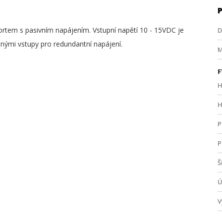
tem s pasivním napájením. Vstupní napětí 10 - 15VDC je
D
nými vstupy pro redundantní napájení.
M
F
H
H
P
P
Š
Ú
V