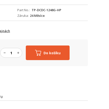
Part No.
TP-DCDC-1248G-HP
Záruka
24 Měsíce
ejnách
Do košíku
TU