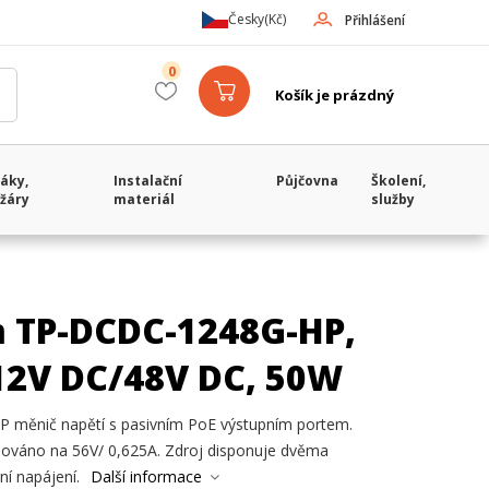
Česky
(Kč)
Přihlášení
0
Košík je prázdný
áky,
Instalační
Půjčovna
Školení,
žáry
materiál
služby
 TP-DCDC-1248G-HP,
 12V DC/48V DC, 50W
měnič napětí s pasivním PoE výstupním portem.
ulováno na 56V/ 0,625A. Zdroj disponuje dvěma
í napájení.
Další informace