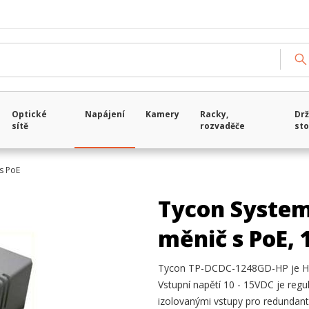
Optické
Napájení
Kamery
Racky,
Drž
sítě
rozvaděče
sto
s PoE
Tycon System
měnič s PoE,
Tycon TP-DCDC-1248GD-HP je HP 
Vstupní napětí 10 - 15VDC je reg
izolovanými vstupy pro redundantn