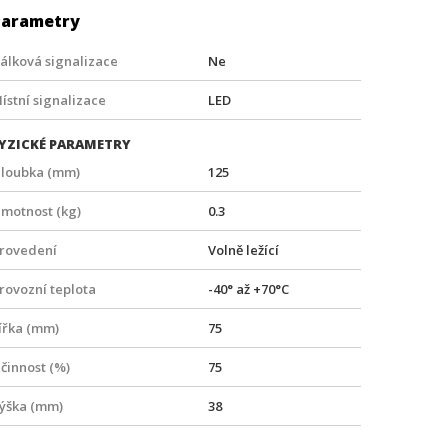
Parametry
álková signalizace
Ne
ístní signalizace
LED
YZICKÉ PARAMETRY
loubka (mm)
125
motnost (kg)
0.3
rovedení
Volně ležící
rovozní teplota
-40° až +70°C
ířka (mm)
75
činnost (%)
75
ýška (mm)
38