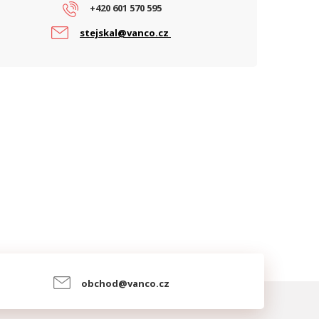
+420 601 570 595
ARAMETRY POE
stejskal@vanco.cz
očet PoE portů
1
oE standard
Pasivní
obchod@vanco.cz