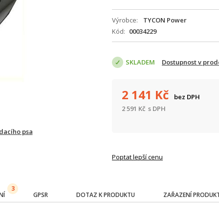
Výrobce
TYCON Power
Kód
00034229
SKLADEM
Dostupnost v prod
2 141
Kč
bez DPH
2 591
Kč
s DPH
ídacího psa
Poptat lepší cenu
3
NÍ
GPSR
DOTAZ K PRODUKTU
ZAŘAZENÍ PRODUK