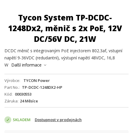
Tycon System TP-DCDC-
1248Dx2, měnič s 2x PoE, 12V
DC/56V DC, 21W
DCDC měnič s integrovaným PoE injectorem 802.3af, vstupní
napětí 9-36VDC (redudantní), výstupní napětí 48VDC, 16,8
W
Další informace
Výrobce
TYCON Power
Part No.
TP-DCDC-1248DX2-HP
Kód
00030553
Záruka
24 Měsíce
SKLADEM
Dostupnost v prodejnách