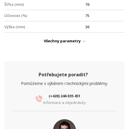
Šířka (mm)
76
Účinnost (%)
75
Výška (mm)
36
NAPÁJENÍ
Všechny parametry
PoE
Ano
Typ zdroje
PoE
PARAMETRY NAPÁJENÍ
Potřebujete poradit?
Ochrana proti podpětí
Ne
Pomůžeme s výběrem i technickými problémy.
Ochrana proti přepětí
Ano
(+420) 246 035 451
Ochrana proti zkratu
Ano
Informace a objednávky
Vstupní napětí (V)
12
Výstupní napětí (V)
48