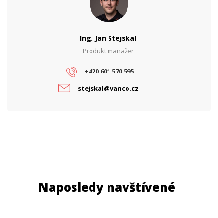
Výstupní proud (A)
0.5
Výstupní výkon (W)
21
Ing. Jan Stejskal
Produkt manažer
PARAMETRY POE
Počet PoE portů
2
+420 601 570 595
PoE standard
802.3at
stejskal@vanco.cz
Naposledy navštívené