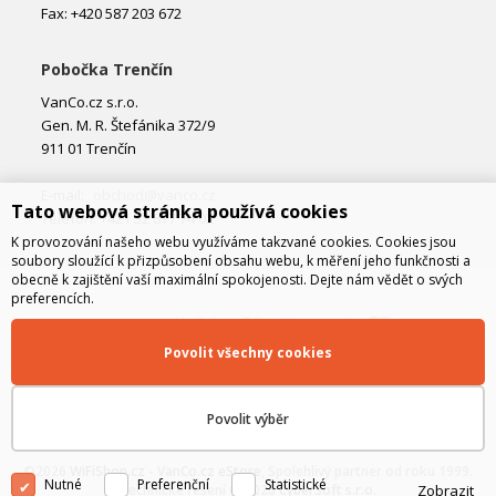
Fax: +420 587 203 672
Pobočka Trenčín
VanCo.cz s.r.o.
Gen. M. R. Štefánika 372/9
911 01 Trenčín
E-mail:
obchod@vanco.cz
Tato webová stránka používá cookies
Telefon: +421 32 877 74 02
K provozování našeho webu využíváme takzvané cookies. Cookies jsou
soubory sloužící k přizpůsobení obsahu webu, k měření jeho funkčnosti a
obecně k zajištění vaší maximální spokojenosti. Dejte nám vědět o svých
preferencích.
Povolit všechny cookies
Povolit výběr
©2026
WiFiShop.cz - VanCo.cz eStore
, Spolehlivý partner od roku 1999.
Nutné
Preferenční
Statistické
Zobrazit
Technické řešení © 2026
CyberSoft s.r.o.