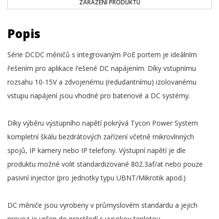
ZAŘAZENÍ PRODUKTU
Popis
Série DCDC měničů s integrovaným PoE portem je ideálním
řešením pro aplikace řešené DC napájením. Díky vstupnímu
rozsahu 10-15V a zdvojenému (redudantnímu) izolovanému
vstupu napájení jsou vhodné pro bateriové a DC systémy.
Díky výběru výstupního napětí pokrývá Tycon Power System
kompletní škálu bezdrátových zařízení včetně mikrovlnných
spojů, IP kamery nebo IP telefony. Výstupní napětí je dle
produktu možné volit standardizované 802.3af/at nebo pouze
pasivní injector (pro jednotky typu UBNT/Mikrotik apod.)
DC měniče jsou vyrobeny v průmyslovém standardu a jejich
provoz je určen do prostředí s vysokou teplotou.