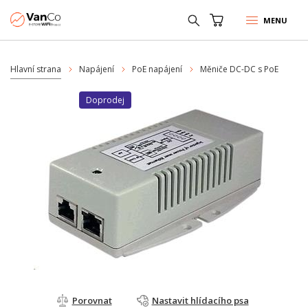
MENU
Hlavní strana
Napájení
PoE napájení
Měniče DC-DC s PoE
Doprodej
Porovnat
Nastavit hlídacího psa