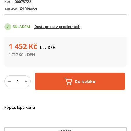
Kód
00073722
Záruka
24 Měsíce
SKLADEM
Dostupnost v prodejnách
1 452
Kč
bez DPH
1 757
Kč
s DPH
Do košíku
Poptat lepší cenu