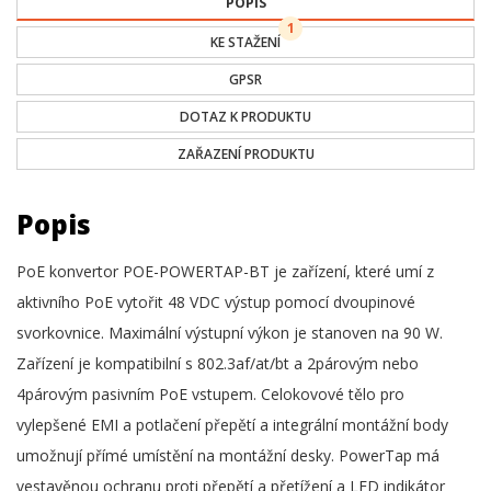
POPIS
1
KE STAŽENÍ
GPSR
DOTAZ K PRODUKTU
ZAŘAZENÍ PRODUKTU
Popis
PoE konvertor POE-POWERTAP-BT je zařízení, které umí z
aktivního PoE vytořit 48 VDC výstup pomocí dvoupinové
svorkovnice. Maximální výstupní výkon je stanoven na 90 W.
Zařízení je kompatibilní s 802.3af/at/bt a 2párovým nebo
4párovým pasivním PoE vstupem. Celokovové tělo pro
vylepšené EMI a potlačení přepětí a integrální montážní body
umožnují přímé umístění na montážní desky. PowerTap má
vestavěnou ochranu proti přepětí a přetížení a LED indikátor