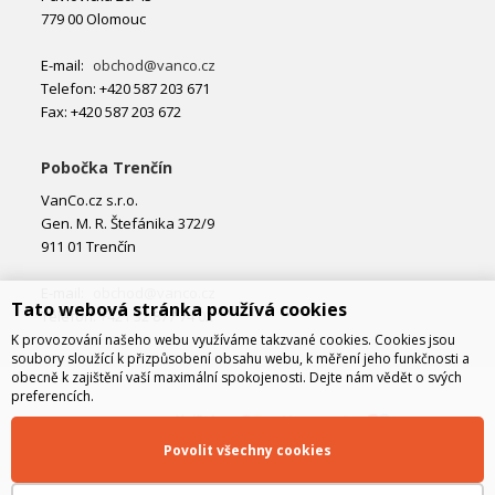
779 00 Olomouc
E-mail:
obchod@vanco.cz
Telefon: +420 587 203 671
Fax: +420 587 203 672
Pobočka Trenčín
VanCo.cz s.r.o.
Gen. M. R. Štefánika 372/9
911 01 Trenčín
E-mail:
obchod@vanco.cz
Tato webová stránka používá cookies
Telefon: +421 32 877 74 02
K provozování našeho webu využíváme takzvané cookies. Cookies jsou
soubory sloužící k přizpůsobení obsahu webu, k měření jeho funkčnosti a
obecně k zajištění vaší maximální spokojenosti. Dejte nám vědět o svých
preferencích.
Povolit všechny cookies