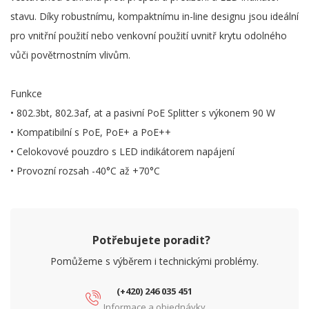
stavu. Díky robustnímu, kompaktnímu in-line designu jsou ideální
pro vnitřní použití nebo venkovní použití uvnitř krytu odolného
vůči povětrnostním vlivům.
Funkce
• 802.3bt, 802.3af, at a pasivní PoE Splitter s výkonem 90 W
• Kompatibilní s PoE, PoE+ a PoE++
• Celokovové pouzdro s LED indikátorem napájení
• Provozní rozsah -40°C až +70°C
Potřebujete poradit?
Pomůžeme s výběrem i technickými problémy.
(+420) 246 035 451
Informace a objednávky