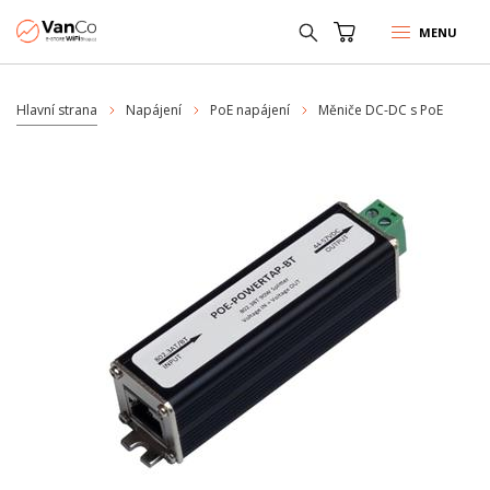
MENU
Hlavní strana
Napájení
PoE napájení
Měniče DC-DC s PoE