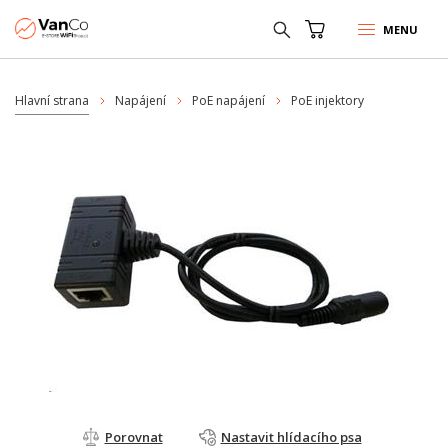
MENU
Hlavní strana
Napájení
PoE napájení
PoE injektory
Porovnat
Nastavit hlídacího psa