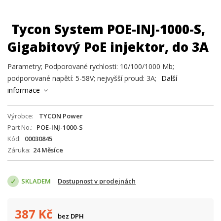
Tycon System POE-INJ-1000-S,
Gigabitový PoE injektor, do 3A
Parametry; Podporované rychlosti: 10/100/1000 Mb;
podporované napětí: 5-58V; nejvyšší proud: 3A;
Další
informace
Výrobce
TYCON Power
Part No.
POE-INJ-1000-S
Kód
00030845
Záruka
24 Měsíce
SKLADEM
Dostupnost v prodejnách
387
Kč
bez DPH