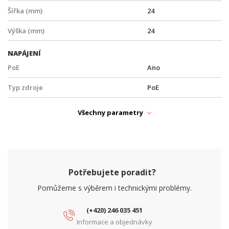
Šířka (mm)
24
Výška (mm)
24
NAPÁJENÍ
PoE
Ano
Typ zdroje
PoE
PARAMETRY ETHERNET
Všechny parametry
Síťové rozhraní (Mbps)
10/100/1000
PARAMETRY NAPÁJENÍ
Vstupní napětí (V)
56
Potřebujete poradit?
PARAMETRY POE
Pomůžeme s výběrem i technickými problémy.
Počet PoE portů
1
(+420) 246 035 451
PoE standard
Pasivní
Informace a objednávky