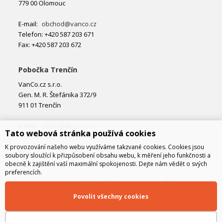
779 00 Olomouc
E-mail:
obchod@vanco.cz
Telefon: +420 587 203 671
Fax: +420 587 203 672
Pobočka Trenčín
VanCo.cz s.r.o.
Gen. M. R. Štefánika 372/9
911 01 Trenčín
E-mail:
obchod@vanco.cz
Tato webová stránka používá cookies
Telefon: +421 32 877 74 02
K provozování našeho webu využíváme takzvané cookies. Cookies jsou
soubory sloužící k přizpůsobení obsahu webu, k měření jeho funkčnosti a
obecně k zajištění vaší maximální spokojenosti. Dejte nám vědět o svých
preferencích.
Povolit všechny cookies