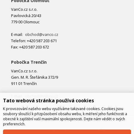
Pobočka Olomouc
VanCo.cz s.r.o.
Pavlovická 20/43
779 00 Olomouc
E-mail:
obchod@vanco.cz
Telefon: +420 587 203 671
Fax: +420 587 203 672
Pobočka Trenčín
VanCo.cz s.r.o.
Gen. M. R. Štefánika 372/9
911 01 Trenčín
E-mail:
obchod@vanco.cz
Tato webová stránka používá cookies
Telefon: +421 32 877 74 02
K provozování našeho webu využíváme takzvané cookies. Cookies jsou
soubory sloužící k přizpůsobení obsahu webu, k měření jeho funkčnosti a
obecně k zajištění vaší maximální spokojenosti. Dejte nám vědět o svých
preferencích.