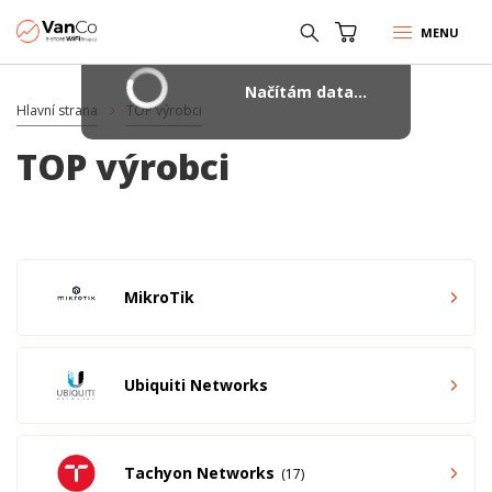
MENU
Načítám data...
Hlavní strana
TOP výrobci
TOP výrobci
MikroTik
Ubiquiti Networks
Tachyon Networks
17