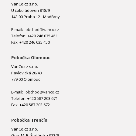
VanCo.cz s.r.o.
U čokoládoven 818/9
143 00 Praha 12 - Modřany
E-mail:
obchod@vanco.cz
Telefon: +420 246 035 451
Fax: +420 246 035 450
Pobočka Olomouc
VanCo.cz s.r.o.
Pavlovická 20/43
779 00 Olomouc
E-mail:
obchod@vanco.cz
Telefon: +420 587 203 671
Fax: +420 587 203 672
Pobočka Trenčín
VanCo.cz s.r.o.
Gen. M. R. Štefánika 372/9