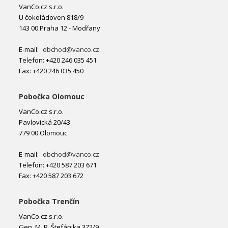
VanCo.cz s.r.o.
U čokoládoven 818/9
143 00 Praha 12 - Modřany
E-mail:
obchod@vanco.cz
Telefon: +420 246 035 451
Fax: +420 246 035 450
Pobočka Olomouc
VanCo.cz s.r.o.
Pavlovická 20/43
779 00 Olomouc
E-mail:
obchod@vanco.cz
Telefon: +420 587 203 671
Fax: +420 587 203 672
Pobočka Trenčín
VanCo.cz s.r.o.
Gen. M. R. Štefánika 372/9