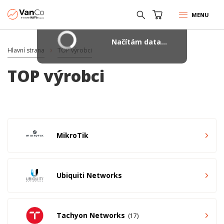
MENU
Načítám data...
Hlavní strana
TOP výrobci
TOP výrobci
MikroTik
Ubiquiti Networks
Tachyon Networks
17