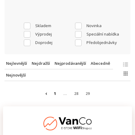
Skladem
Novinka
Výprodej
Speciální nabídka
Doprodej
Předobjednávky
Nejlevnější
Nejdražší
Nejprodávanější
Abecedně
Nejnovější
1
...
28
29