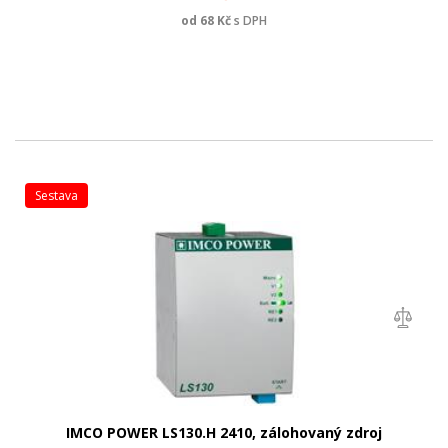
od
68
Kč
s DPH
sestava
IMCO POWER LS130.H 2410, zálohovaný zdroj