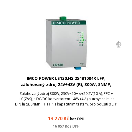
IMCO POWER LS130.HS 25481004R LFP,
zálohovaný zdroj 24V+48V (R), 300W, SNMP,
LiFePO4 baterie
Zálohovaný zdroj 300W, 230V~50Hz/+29.2V(10 A), PFC +
LLC(ZVS), s DC/DC konvertorem +48V (4 A), s uchycením na
DIN lištu, SNMP + HTTP, s kapacitním testem, pro použití s LFP
bateriemi (25,6V - 8čl.) a s ochranou proti zkratu.
13 270
Kč
bez DPH
16 057
Kč
s DPH