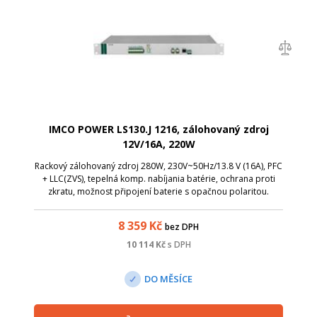
IMCO POWER LS130.J 1216, zálohovaný zdroj
12V/16A, 220W
Rackový zálohovaný zdroj 280W, 230V~50Hz/13.8 V (16A), PFC
+ LLC(ZVS), tepelná komp. nabíjania batérie, ochrana proti
zkratu, možnost připojení baterie s opačnou polaritou.
8 359
Kč
bez DPH
10 114
Kč
s DPH
DO MĚSÍCE