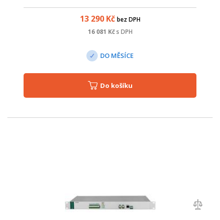
kapacity, ochranou proti zkratu a s možností připojení baterie
s opačnou polaritou.
13 290
Kč
bez DPH
16 081
Kč
s DPH
DO MĚSÍCE
Do košíku