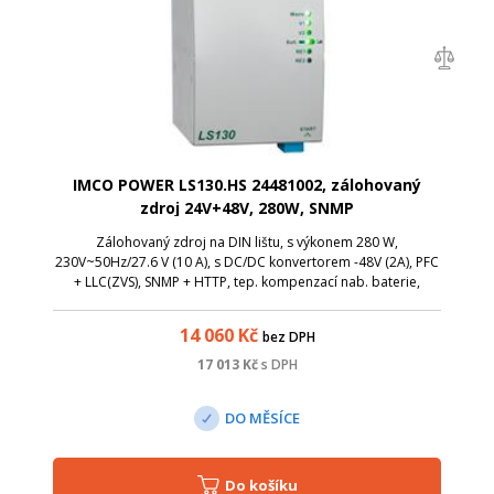
IMCO POWER LS130.HS 24481002, zálohovaný
zdroj 24V+48V, 280W, SNMP
Zálohovaný zdroj na DIN lištu, s výkonem 280 W,
230V~50Hz/27.6 V (10 A), s DC/DC konvertorem -48V (2A), PFC
+ LLC(ZVS), SNMP + HTTP, tep. kompenzací nab. baterie,
testem kapacity, ochranou proti zkratu a s možností připojení
baterie s opačnou polaritou.
14 060
Kč
bez DPH
17 013
Kč
s DPH
DO MĚSÍCE
Do košíku