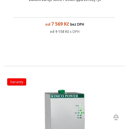
7 569
Kč
od
bez DPH
od
9 158
Kč
s DPH
varianty