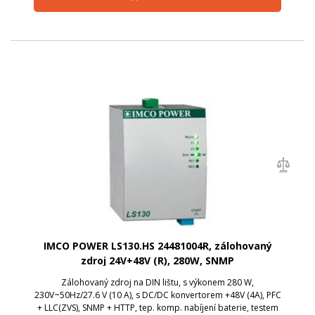
IMCO POWER LS130.HS 24481004R, zálohovaný
zdroj 24V+48V (R), 280W, SNMP
Zálohovaný zdroj na DIN lištu, s výkonem 280 W,
230V~50Hz/27.6 V (10 A), s DC/DC konvertorem +48V (4A), PFC
+ LLC(ZVS), SNMP + HTTP, tep. komp. nabíjení baterie, testem