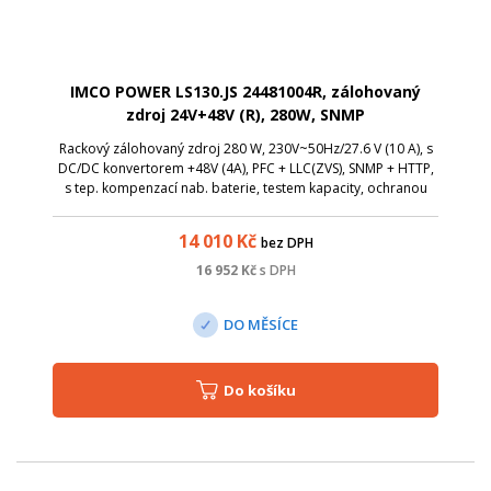
IMCO POWER LS130.JS 24481004R, zálohovaný
zdroj 24V+48V (R), 280W, SNMP
Rackový zálohovaný zdroj 280 W, 230V~50Hz/27.6 V (10 A), s
DC/DC konvertorem +48V (4A), PFC + LLC(ZVS), SNMP + HTTP,
s tep. kompenzací nab. baterie, testem kapacity, ochranou
proti zkratu a s možností připojení baterie s opačnou
polaritou.
14 010
Kč
bez DPH
16 952
Kč
s DPH
DO MĚSÍCE
Do košíku