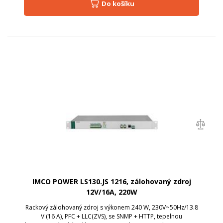
Do košíku
IMCO POWER LS130.JS 1216, zálohovaný zdroj
12V/16A, 220W
Rackový zálohovaný zdroj s výkonem 240 W, 230V~50Hz/13.8
V (16 A), PFC + LLC(ZVS), se SNMP + HTTP, tepelnou