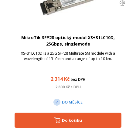
MikroTik SFP28 optický modul XS+31LC10D,
25Gbps, singlemode
XS+31LC10D is a 25G SFP28 Multirate SM module with a
wavelength of 1310 nm and a range of up to 10 km.
2 314
Kč
bez DPH
2 800
Kč
s DPH
DO MĚSÍCE
Do košíku