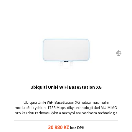
Ubiquiti UniFi WiFi BaseStation XG
Ubiquiti UniFi WiFi BaseStation XG nabízí maximální
modulační rychlost 1733 Mbps díky technologii 4x4 MU-MIMO
pro každou radiovou část a nechybí ani podpora technologie
Beamforming. Přenos dat zajistí dvojice portů (1x10/100/1000
Mbps, 1x1/10 Gbps IMC).
30 980
Kč
bez DPH