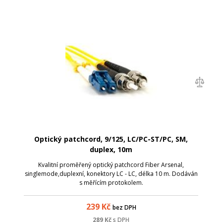
Optický patchcord, 9/125, LC/PC-ST/PC, SM,
duplex, 10m
Kvalitní proměřený optický patchcord Fiber Arsenal,
singlemode,duplexní, konektory LC - LC, délka 10 m. Dodáván
s měřícím protokolem.
239
Kč
bez DPH
289
Kč
s DPH