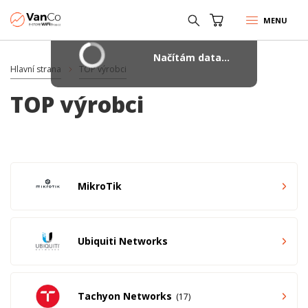
MENU
Načítám data...
Hlavní strana
TOP výrobci
TOP výrobci
MikroTik
Ubiquiti Networks
Tachyon Networks
17