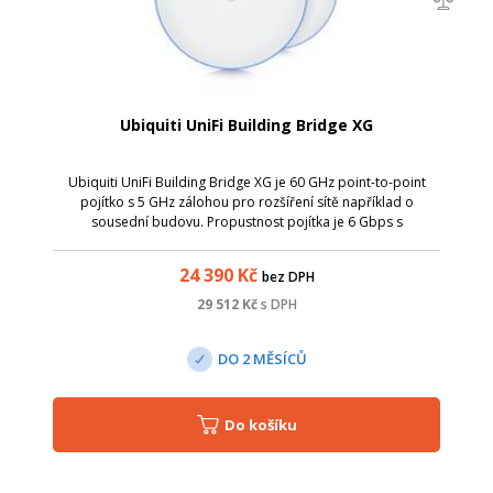
Ubiquiti UniFi Building Bridge XG
Ubiquiti UniFi Building Bridge XG je 60 GHz point-to-point
pojítko s 5 GHz zálohou pro rozšíření sítě například o
sousední budovu. Propustnost pojítka je 6 Gbps s
maximálním dosahem 500 m a správou nebo monitoringem
přes UniFi Controller.
24 390
Kč
bez DPH
29 512
Kč
s DPH
DO 2 MĚSÍCŮ
Do košíku