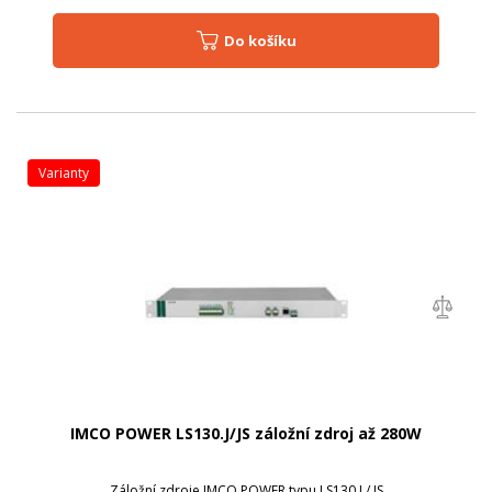
Do košíku
varianty
IMCO POWER LS130.J/JS záložní zdroj až 280W
Záložní zdroje IMCO POWER typu LS130.J / JS