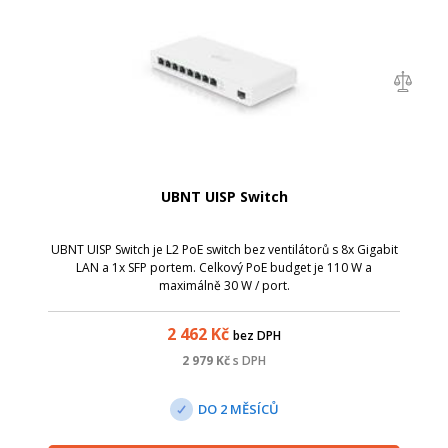
UBNT UISP Switch
UBNT UISP Switch je L2 PoE switch bez ventilátorů s 8x Gigabit
LAN a 1x SFP portem. Celkový PoE budget je 110 W a
maximálně 30 W / port.
2 462
Kč
bez DPH
2 979
Kč
s DPH
DO 2 MĚSÍCŮ