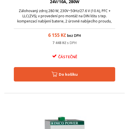
24V/10A, 280W
Zálohovaný zdroj 280 W, 230V~50Hz/27.6 V (10 A), PFC +
LLC(ZVS), v provedení pro montáž na DIN lištu s tep.
kompenzací nabíjení baterie, 2 úrovně nabíjecího proudu,
ochrana proti zkratu, možnost připojení baterie s opačnou
polaritou.
6 155
Kč
bez DPH
7 448
Kč
s DPH
ČÁSTEČNĚ
Do košíku