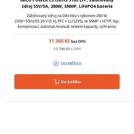
zdroj 55V/5A, 280W, SNMP, LiFePO4 baterie
Zálohovaný zdroj na DIN lištu s výkonem 280 W,
230V~50Hz/55.26 V (5 A), PFC + LLC(ZVS), se SNMP + HTTP, tep.
kompenzací, automat./manuál. testem kapacity, ochranou
proti zkratu a s možností připojení baterie s opačnou
polaritou.
11 360
Kč
bez DPH
13 746
Kč
s DPH
DO MĚSÍCE
Do košíku