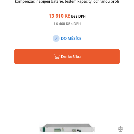
kompenzací nabíjení baterie, testem kapacity, ochranou proti
zkratu a s možností připojení baterie s opačnou polaritou.
13 610
Kč
bez DPH
16 468
Kč
s DPH
DO MĚSÍCE
Do košíku