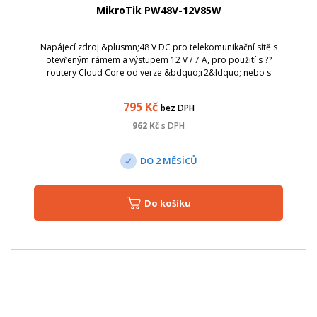
MikroTik PW48V-12V85W
Napájecí zdroj &plusmn;48 V DC pro telekomunikační sítě s
otevřeným rámem a výstupem 12 V / 7 A, pro použití s ??
routery Cloud Core od verze &bdquo;r2&ldquo; nebo s
novými CCR2004-1G-12S+2XS a CRS326-24S+2Q+RM.
Umožňuje výměnu stávajících napájecích zd...
795
Kč
bez DPH
962
Kč
s DPH
DO 2 MĚSÍCŮ
Do košíku