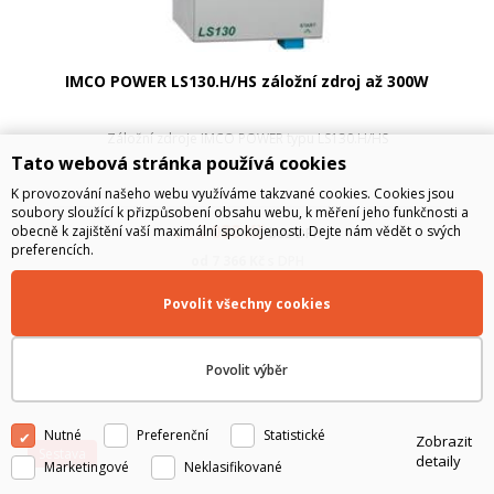
IMCO POWER LS130.H/HS záložní zdroj až 300W
Záložní zdroje IMCO POWER typu LS130.H/HS
Tato webová stránka používá cookies
K provozování našeho webu využíváme takzvané cookies. Cookies jsou
soubory sloužící k přizpůsobení obsahu webu, k měření jeho funkčnosti a
6 088
Kč
obecně k zajištění vaší maximální spokojenosti. Dejte nám vědět o svých
od
bez DPH
preferencích.
od
7 366
Kč
s DPH
Povolit všechny cookies
Povolit výběr
Nutné
Preferenční
Statistické
Zobrazit
sestava
detaily
Marketingové
Neklasifikované