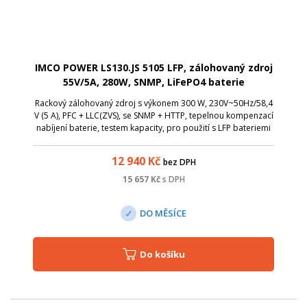
IMCO POWER LS130.JS 5105 LFP, zálohovaný zdroj
55V/5A, 280W, SNMP, LiFePO4 baterie
Rackový zálohovaný zdroj s výkonem 300 W, 230V~50Hz/58,4
V (5 A), PFC + LLC(ZVS), se SNMP + HTTP, tepelnou kompenzací
nabíjení baterie, testem kapacity, pro použití s LFP bateriemi
(51,2V - 16čl.) a s ochranou proti zkratu .
12 940
Kč
bez DPH
15 657
Kč
s DPH
DO MĚSÍCE
Do košíku