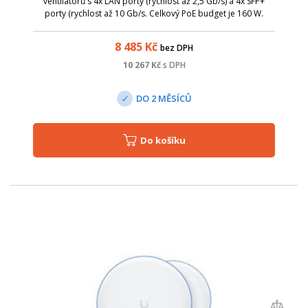
ventilátorů s 4x LAN porty (rychlost až 2,5 Gb/s) a 4x SFP+
porty (rychlost až 10 Gb/s. Celkový PoE budget je 160 W.
8 485
Kč
bez DPH
10 267
Kč
s DPH
DO 2 MĚSÍCŮ
Do košíku