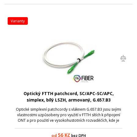
varianty
Optický FTTH patchcord, SC/APC-SC/APC,
simplex, bílý LSZH, armovaný, G.657.B3
Optické simplexní patchcordy s vláknem G.657.B3 jsou svými
vlastnostmi uzpůsobeny pro využití v FTTH sítích k připojení
ONT a pro použití ve vysokohustotních rozvaděčích, kde je
zvýšené riziko makroohybu a předpokládá se namáhání
kabelu. Plná průchodno...
56
Kč
od
bez DPH