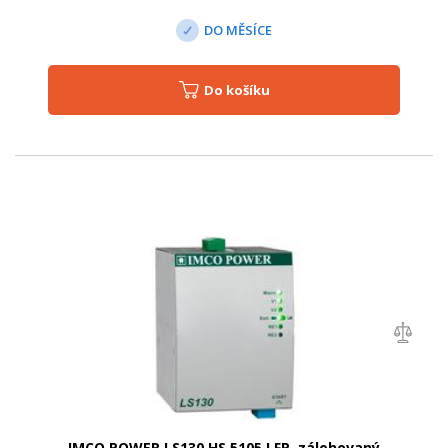
DO MĚSÍCE
Do košíku
IMCO POWER LS130.HS 5105 LFP, zálohovaný