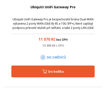
Ubiquiti UniFi Gateway Pro
Ubiquiti UniFi Gateway Pro je bezpečnostní brána Dual-WAN
vybavena 2 porty WAN (GbE RJ-45 a 10G SFP+), které zajišťují
podporu převzetí služeb při selhání, a také 2 porty LAN (GbE
RJ45 a 10G SFP+).
11 070
Kč
bez DPH
13 395
Kč
s DPH
DO 2 MĚSÍCŮ
Do košíku