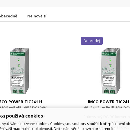
Abecedně
Nejnovější
Doprodej
MCO POWER TIC241.H
IMCO POWER TIC241
2406 měnič, 48V DC/24V
48_2412, měnič 48V DC
DC, 150W
DC, 300W
ka používá cookies
yslový DC/DC konvertor 36-
Průmyslový DC/DC konverto
5V/24V(6A) s galvanickým
75V/24V(12A) s galvanick
využíváme takzvané cookies. Cookies jsou soubory sloužící k přizpůsobení o
oddělením, s dálkovou
oddělením, s dálkovou
tění vaší maximální spokojenosti. Dejte nám vědět o svých preferencích.