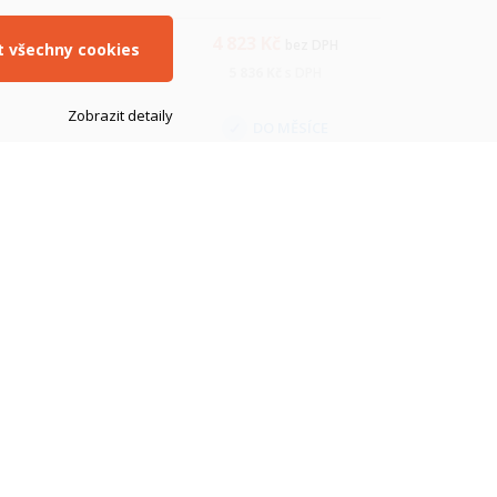
signalizací soft start a
.
prevedenie na DIN lištu.
4 823
Kč
bez DPH
it všechny cookies
5 836
Kč
s DPH
Zobrazit detaily
DO MĚSÍCE