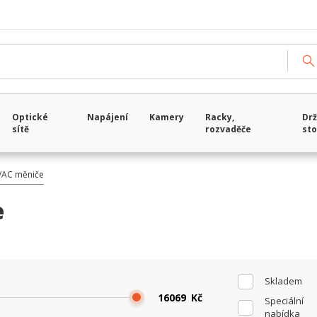
Načítám data...
Optické
Napájení
Kamery
Racky,
Drž
sítě
rozvaděče
sto
/AC měniče
e
Skladem
Kč
Speciální
nabídka