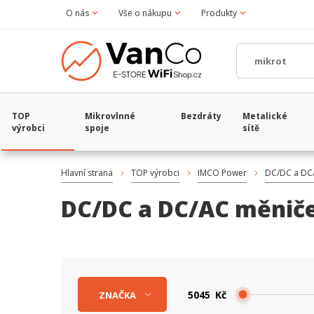
O nás
Vše o nákupu
Produkty
TOP
Mikrovlnné
Bezdráty
Metalické
výrobci
spoje
sítě
Hlavní strana
TOP výrobci
IMCO Power
DC/DC a DC
DC/DC a DC/AC měnič
Kč
ZNAČKA