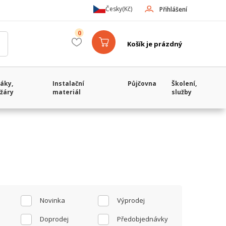
Česky
(Kč)
Přihlášení
0
Košík je prázdný
áky,
Instalační
Půjčovna
Školení,
žáry
materiál
služby
Novinka
Výprodej
Doprodej
Předobjednávky