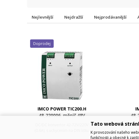
Nejlevnější
Nejdražší
Nejprodávanější
Doprodej
IMCO POWER TIC200.H
I
48_220006, měnič 48V
48_
DC/220V DC, 138W
Tato webová strán
DC/DC konvertor 42-72V/220V
Prům
(0.6A), s uchycením na DIN lištu.
7
K provozování našeho webu 
funkčnosti a obecně k zajiš