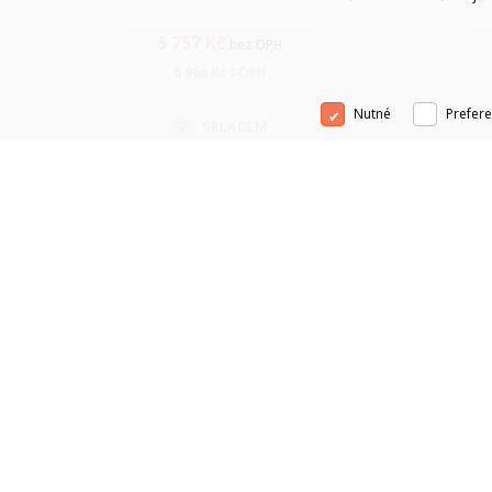
5 757
Kč
bez DPH
6 966
Kč
s DPH
Nutné
Prefere
SKLADEM