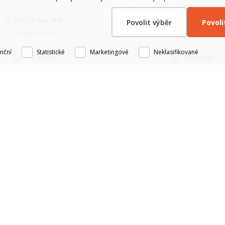
signalizací soft start a
signalizací soft start a
prevedenie na DIN lištu.
prevedenie na DIN lištu
5 243
Kč
7 915
Kč
bez DPH
bez DPH
Povolit výběr
Povol
6 344
Kč
s DPH
9 577
Kč
s DPH
nční
Statistické
Marketingové
Neklasifikované
SKLADEM
SKLADEM