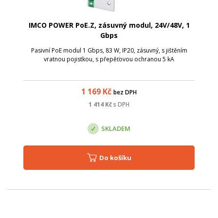
IMCO POWER PoE.Z, zásuvný modul, 24V/48V, 1
Gbps
Pasivní PoE modul 1 Gbps, 83 W, IP20, zásuvný, s jištěním
vratnou pojistkou, s přepěťovou ochranou 5 kA
1 169
Kč
bez DPH
1 414
Kč
s DPH
SKLADEM
Do košíku