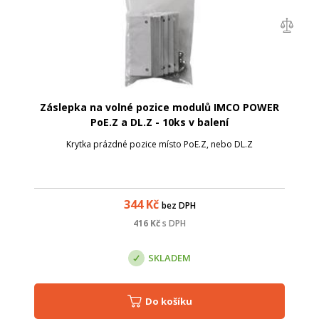
Záslepka na volné pozice modulů IMCO POWER
PoE.Z a DL.Z - 10ks v balení
Krytka prázdné pozice místo PoE.Z, nebo DL.Z
344
Kč
bez DPH
416
Kč
s DPH
SKLADEM
Do košíku