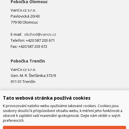
Pobočka Olomouc
VanCo.cz s.r.o.
Pavlovická 20/43
779 00 Olomouc
E-mail:
obchod@vanco.cz
Telefon: +420 587 203 671
Fax: +420 587 203 672
Pobočka Trenčín
VanCo.cz s.r.o.
Gen. M. R. Štefánika 372/9
911 01 Trenčín
E-mail:
obchod@vanco.cz
Tato webová stránka používá cookies
Telefon: +421 32 877 74 02
K provozování našeho webu využíváme takzvané cookies. Cookies jsou
soubory sloužící k přizpůsobení obsahu webu, k měření jeho funkčnosti a
obecně k zajištění vaší maximální spokojenosti. Dejte nám vědět o svých
preferencích.