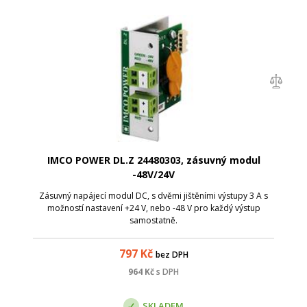
IMCO POWER DL.Z 24480303, zásuvný modul
-48V/24V
Zásuvný napájecí modul DC, s dvěmi jištěními výstupy 3 A s
možností nastavení +24 V, nebo -48 V pro každý výstup
samostatně.
797
Kč
bez DPH
964
Kč
s DPH
SKLADEM