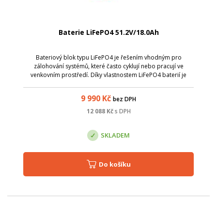
Baterie LiFePO4 51.2V/18.0Ah
Bateriový blok typu LiFePO4 je řešením vhodným pro
zálohování systémů, které často cyklují nebo pracují ve
venkovním prostředí. Díky vlastnostem LiFePO4 baterií je
možné výrazně změnšit jejich hmotnost při zachování vysoké
kapacity a dlouhé životnosti.
9 990
Kč
bez DPH
12 088
Kč
s DPH
SKLADEM
Do košíku