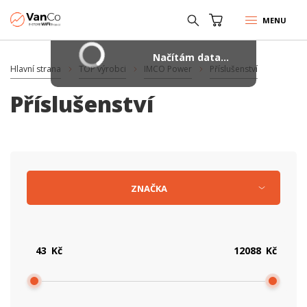
MENU
Načítám data...
Hlavní strana
TOP výrobci
IMCO Power
Příslušenství
Příslušenství
ZNAČKA
Kč
Kč