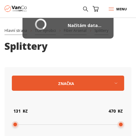
MENU
Načítám data...
Hlavní strana
TOP výrobci
Fiber Arsenal
Splittery
Splittery
ZNAČKA
Kč
Kč