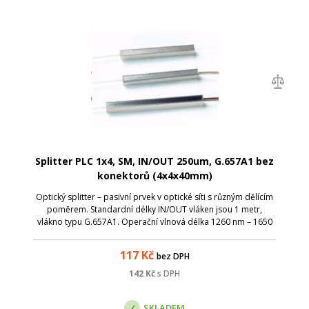
Splitter PLC 1x4, SM, IN/OUT 250um, G.657A1 bez
konektorů (4x4x40mm)
Optický splitter – pasivní prvek v optické síti s různým dělícím
poměrem. Standardní délky IN/OUT vláken jsou 1 metr,
vlákno typu G.657A1. Operační vlnová délka 1260 nm – 1650
nm; TUBE splittery je možné díky kompaktním rozměrům
uložit v optických vaná...
117
Kč
bez DPH
142
Kč
s DPH
SKLADEM