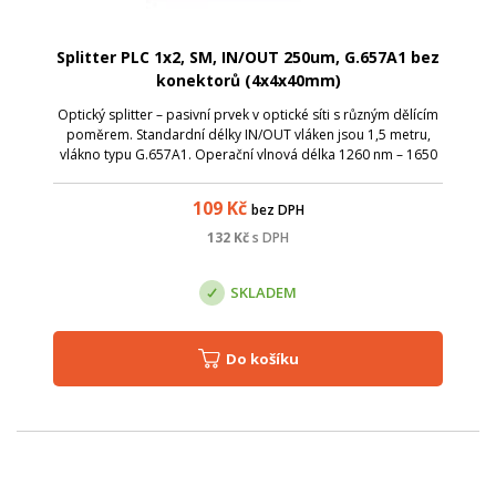
Splitter PLC 1x2, SM, IN/OUT 250um, G.657A1 bez
konektorů (4x4x40mm)
Optický splitter – pasivní prvek v optické síti s různým dělícím
poměrem. Standardní délky IN/OUT vláken jsou 1,5 metru,
vlákno typu G.657A1. Operační vlnová délka 1260 nm – 1650
nm; TUBE splittery je možné díky kompaktním rozměrům
uložit v optických v...
109
Kč
bez DPH
132
Kč
s DPH
SKLADEM
Do košíku