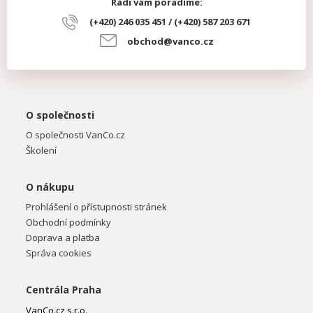
Rádi vám poradíme:
(+420) 246 035 451 / (+420) 587 203 671
obchod@vanco.cz
O společnosti
O společnosti VanCo.cz
Školení
O nákupu
Prohlášení o přístupnosti stránek
Obchodní podmínky
Doprava a platba
Správa cookies
Centrála Praha
VanCo.cz s.r.o.