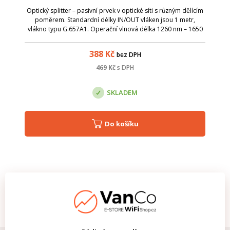
Optický splitter – pasivní prvek v optické síti s různým dělícím
poměrem. Standardní délky IN/OUT vláken jsou 1 metr,
vlákno typu G.657A1. Operační vlnová délka 1260 nm – 1650
nm; TUBE splittery je možné díky kompaktním rozměrům
uložit v optických vaná...
388
Kč
bez DPH
469
Kč
s DPH
SKLADEM
Do košíku