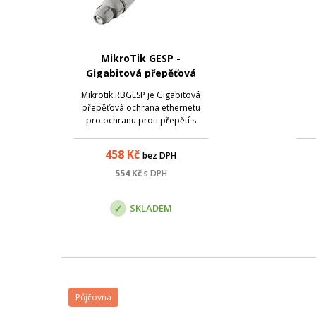
MikroTik GESP -
Gigabitová přepěťová
ochrana, vodotěsná, IP68
Mikrotik RBGESP je Gigabitová
přepěťová ochrana ethernetu
pro ochranu proti přepětí s
jedním ethernetovým portem z
druhé strany vyvedeným
458
Kč
bez DPH
kabelem s RJ45 konektorem a
zemnícím kabelem zakončeným
554
Kč
s DPH
očkem. Tato nová verze
přepěťové ochrany je dodávána
SKLADEM
s ven...
Půjčovna