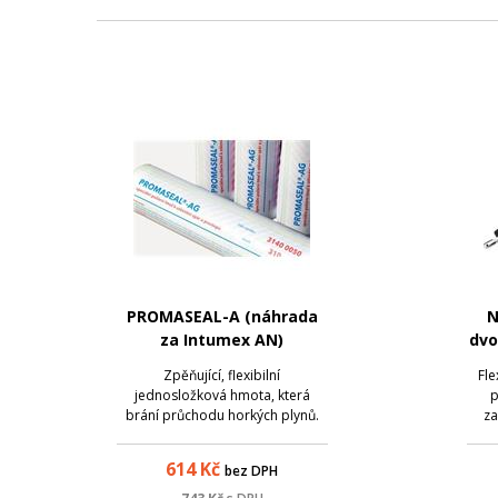
PROMASEAL-A (náhrada
N
za Intumex AN)
dvo
Zpěňující, flexibilní
Fle
jednosložková hmota, která
p
brání průchodu horkých plynů.
za
Používá se k utěsnění proti
průniku ohně v kabelových a
př
614
Kč
bez DPH
trubních ucpávkách a při těsnění
zá
stavebních spár. Tmel
voln