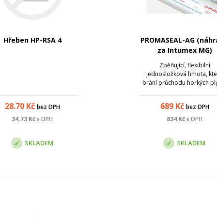
Hřeben HP-RSA 4
PROMASEAL-AG (náhr
za Intumex MG)
Zpěňující, flexibilní
jednosložková hmota, kt
brání průchodu horkých pl
Používá se k utěsnění pro
průniku ohně v kabelovýc
28.70
Kč
689
Kč
bez DPH
bez DPH
trubních ucpávkách a při tě
stavebních spár. Tmel
34.73
Kč
s DPH
834
Kč
s DPH
PROMASEAL®-AG má vynika
přilnavost k běžným stave
SKLADEM
SKLADEM
mate...