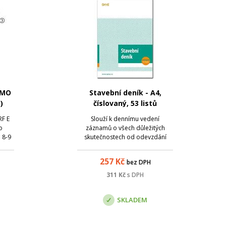
IMO
Stavební deník - A4,
)
číslovaný, 53 listů
RF E
Slouží k dennímu vedení
o
záznamů o všech důležitých
 8-9
skutečnostech od odevzdání
213,
staveniště, zahájení až po
ukončení stavby;
257
Kč
bez DPH
je pro
Samopropisovací; Formát A4 na
výšku; Obsahuje 3 x 15
311
Kč
s DPH
h.
číslovaných listů pro denní
záznamy + 8 listů pro ostatní
SKLADEM
důležité záznamy