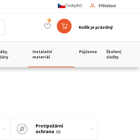
Česky
(Kč)
Přihlášení
0
Košík je prázdný
áky,
Instalační
Půjčovna
Školení,
žáry
materiál
služby
Protipožární
ochrana
6