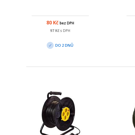
80
Kč
bez DPH
97
Kč
s DPH
DO 2 DNŮ