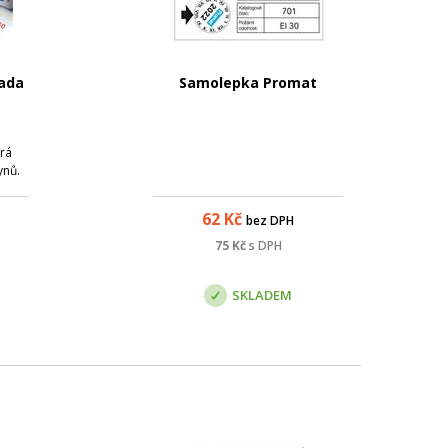
ada
Samolepka Promat
erá
ynů.
ti
h a
62
Kč
bez DPH
snění
75
Kč
s DPH
jící
bním
SKLADEM