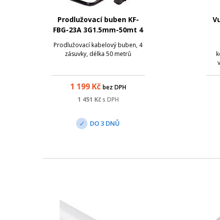
Prodlužovací buben KF-
Vu
FBG-23A 3G1.5mm-50mt 4
zásuvky
Prodlužovací kabelový buben, 4
zásuvky, délka 50 metrů
k
p
1 199
Kč
bez DPH
1 451
Kč
s DPH
DO 3 DNŮ