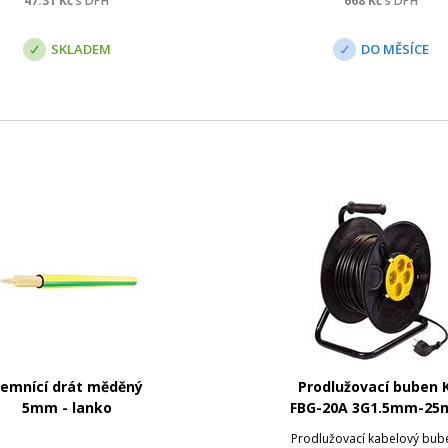
47.31
Kč
s DPH
668
Kč
s DPH
chý euro konektor se dvěma
íky; Druhý konec: volné d...
SKLADEM
DO MĚSÍCE
emnící drát měděný
Prodlužovací buben 
5mm - lanko
FBG-20A 3G1.5mm-25m
zásuvky
Prodlužovací kabelový bube