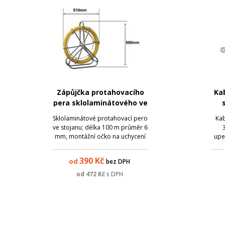
Zápůjčka protahovacího
Ka
pera sklolaminátového ve
stojanu 6 mm - 100 m
Sklolaminátové protahovací pero
Kab
ve stojanu; délka 100 m průměr 6
mm, montážní očko na uchycení
upe
kabelu; jádro: Vysopkohustotní
mm 
sklolaminátový materiál s
390
Kč
od
bez DPH
pevnou pryskyřicí; plášt:
konst
Polyetylenový povlak s vysokou
od
472
Kč
s DPH
hustotou...
t