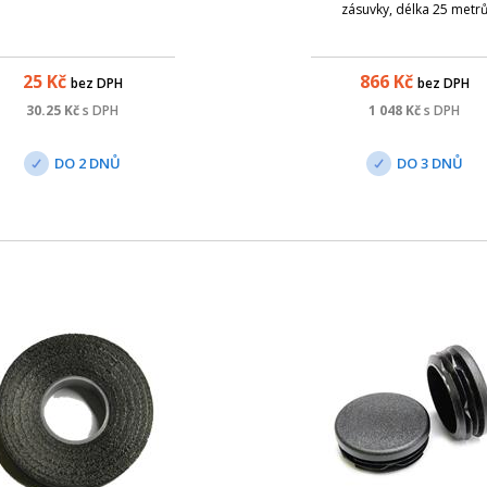
zásuvky, délka 25 metr
25
Kč
866
Kč
bez DPH
bez DPH
30.25
Kč
s DPH
1 048
Kč
s DPH
DO 2 DNŮ
DO 3 DNŮ