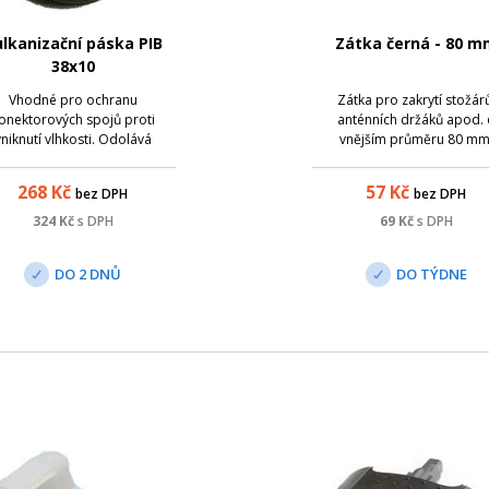
lkanizační páska PIB
Zátka černá - 80 m
38x10
Vhodné pro ochranu
Zátka pro zakrytí stožár
onektorových spojů proti
anténních držáků apod. 
vniknutí vlhkosti. Odolává
vnějším průměru 80 mm
ovětrnostním podmínkám
268
Kč
57
Kč
bez DPH
bez DPH
324
Kč
s DPH
69
Kč
s DPH
DO 2 DNŮ
DO TÝDNE