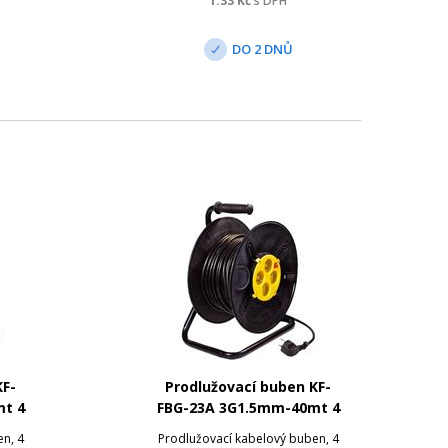
1.33
Kč
s DPH
DO 2 DNŮ
KF-
Prodlužovací buben KF-
t 4
FBG-23A 3G1.5mm-40mt 4
zásuvky
n, 4
Prodlužovací kabelový buben, 4