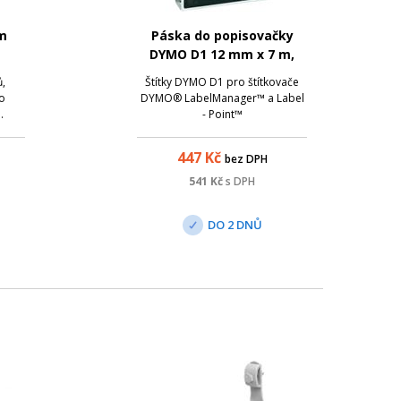
m
Páska do popisovačky
DYMO D1 12 mm x 7 m,
bílá na černém podkladu
ů,
Štítky DYMO D1 pro štítkovače
o
DYMO® LabelManager™ a Label
.
- Point™
447
Kč
bez DPH
541
Kč
s DPH
DO 2 DNŮ