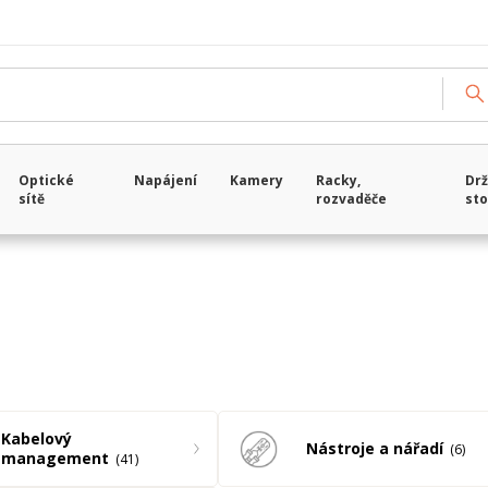
Načítám data...
Optické
Napájení
Kamery
Racky,
Drž
sítě
rozvaděče
sto
Kabelový
Nástroje a nářadí
6
management
41