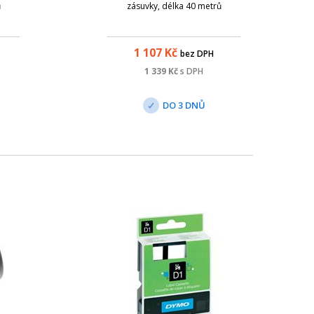
ů
zásuvky, délka 40 metrů
1 107
Kč
bez DPH
1 339
Kč
s DPH
DO 3 DNŮ