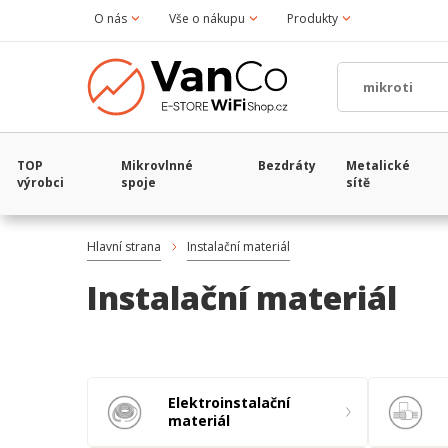
O nás
Vše o nákupu
Produkty
TOP
Mikrovlnné
Bezdráty
Metalické
výrobci
spoje
sítě
Hlavní strana
Instalační materiál
Instalační materiál
Elektroinstalační
materiál