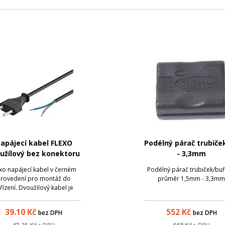
apájecí kabel FLEXO
Podélný párač trubiček
užílový bez konektoru
- 3,3mm
(ke zdroji)
xo napájecí kabel v černém
Podélný párač trubiček/buf
rovedení pro montáž do
průměr 1,5mm - 3,3m
řízení. Dvoužilový kabel je
zakončený standardní
ístrojovou dvoukolíkovou
39.10
Kč
552
Kč
bez DPH
bez DPH
strčkou a na druhém konci
é dva vodiče. První konektor: