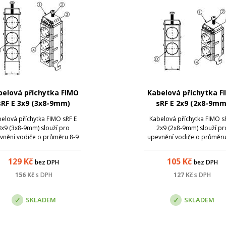
belová příchytka FIMO
Kabelová příchytka F
sRF E 3x9 (3x8-9mm)
sRF E 2x9 (2x8-9mm
elová příchytka FIMO sRF E
Kabelová příchytka FIMO s
3x9 (3x8-9mm) slouží pro
2x9 (2x8-9mm) slouží pr
vnění vodiče o průměru 8-9
upevnění vodiče o průměru
(kabely typu RG-8, RG-213,
mm (kabely typu RG-8, RG-
Cat7, apod) na ploché
Cat7, apod) na ploché
129
Kč
105
Kč
bez DPH
bez DPH
rukce - typické využití je pro
konstrukce - typické využití 
kabelové svody na
kabelové svody na
156
Kč
s DPH
127
Kč
s DPH
elekomunikačních věžích.
telekomunikačních věžíc
SKLADEM
SKLADEM