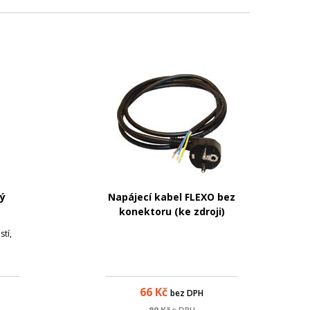
lý
Napájecí kabel FLEXO bez
konektoru (ke zdroji)
tí,
66
Kč
bez DPH