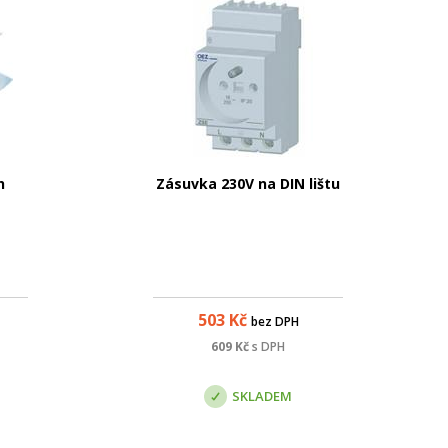
h
Zásuvka 230V na DIN lištu
503
Kč
bez DPH
609
Kč
s DPH
SKLADEM