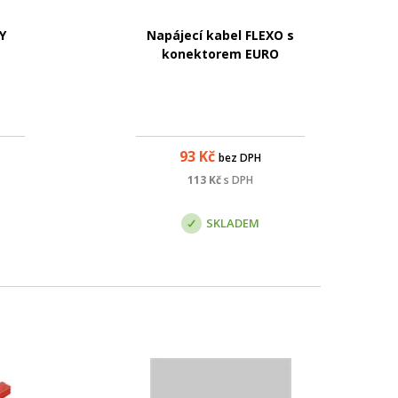
Y
Napájecí kabel FLEXO s
konektorem EURO
93
Kč
bez DPH
113
Kč
s DPH
SKLADEM