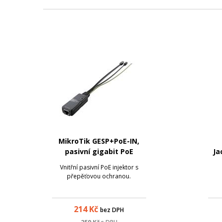
MikroTik GESP+PoE-IN,
pasivní gigabit PoE
Ja
injektor
Vnitřní pasivní PoE injektor s
přepěťovou ochranou.
214
Kč
bez DPH