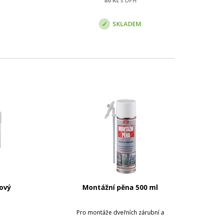
80
Kč
s DPH
SKLADEM
cový
Montážní pěna 500 ml
Pro montáže dveřních zárubní a