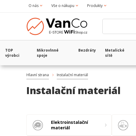
O nás
Vše o nákupu
Produkty
TOP
Mikrovlnné
Bezdráty
Metalické
výrobci
spoje
sítě
Hlavní strana
Instalační materiál
Instalační materiál
Elektroinstalační
materiál