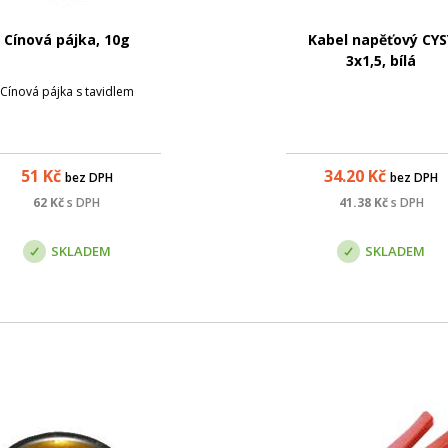
Cínová pájka, 10g
Kabel napěťový CYS
3x1,5, bílá
Cínová pájka s tavidlem
51
Kč
34.20
Kč
bez DPH
bez DPH
62
Kč
s DPH
41.38
Kč
s DPH
SKLADEM
SKLADEM