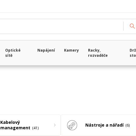
Načítám data...
Optické
Napájení
Kamery
Racky,
Drž
sítě
rozvaděče
sto
Kabelový
Nástroje a nářadí
6
management
41