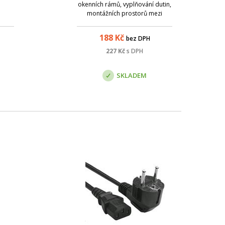
okenních rámů, vyplňování dutin,
montážních prostorů mezi
panely, zděnými příčkami,
stropem a podlahou. Výborná
188
Kč
bez DPH
tepelná izolace půdních prostor
nebo koupelnových van. Vhodná
227
Kč
s DPH
i pro zvukové izolace. Bez
nutriční hodnoty pro
SKLADEM