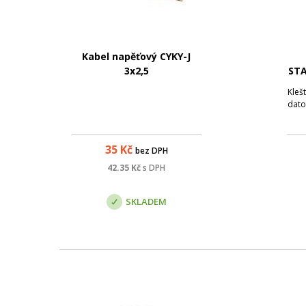
Kabel napěťový CYKY-J
3x2,5
STA
Kleš
dato
35
Kč
bez DPH
42.35
Kč
s DPH
SKLADEM