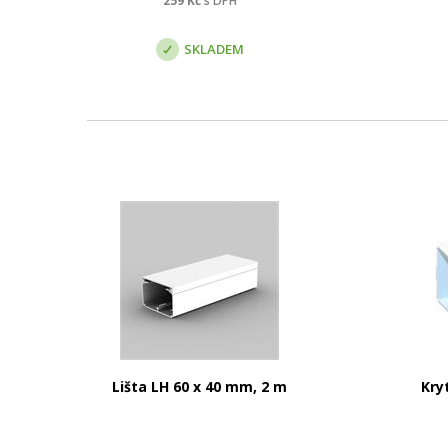
259
Kč
s DPH
SKLADEM
Lišta LH 60 x 40 mm, 2 m
Kryt