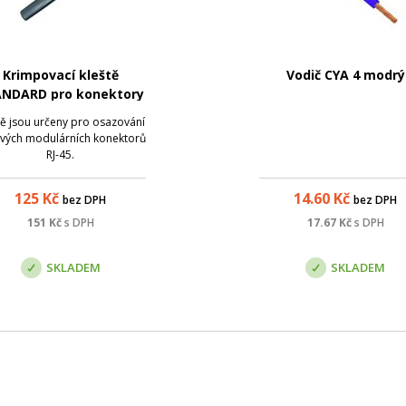
Krimpovací kleště
Vodič CYA 4 modrý
NDARD pro konektory
RJ-45
tě jsou určeny pro osazování
vých modulárních konektorů
RJ-45.
125
Kč
14.60
Kč
bez DPH
bez DPH
151
Kč
s DPH
17.67
Kč
s DPH
SKLADEM
SKLADEM