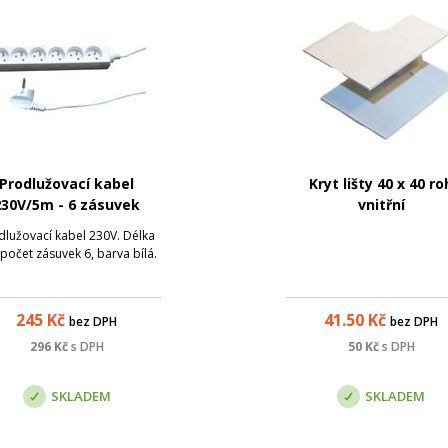
Prodlužovací kabel
Kryt lišty 40 x 40 ro
230V/5m - 6 zásuvek
vnitřní
dlužovací kabel 230V. Délka
počet zásuvek 6, barva bílá.
245
Kč
41.50
Kč
bez DPH
bez DPH
296
Kč
s DPH
50
Kč
s DPH
SKLADEM
SKLADEM