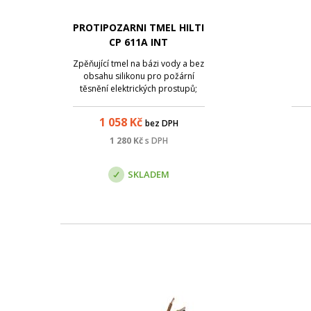
PROTIPOZARNI TMEL HILTI
CP 611A INT
Zpěňující tmel na bázi vody a bez
obsahu silikonu pro požární
těsnění elektrických prostupů;
Základní materiály: Beton, Cihla,
Zdivo, Kov, Sádra; Rozsah teplot
1 058
Kč
bez DPH
při aplikaci: 40 - 5 °C;
Přetíratelný: Ano; Navrženo pro
1 280
Kč
s DPH
rychlejší a snadnější instalaci;
Te...
SKLADEM