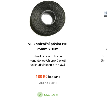
Vulkanizační páska PIB
25mm x 10m
Vhodné pro ochranu
Pro
konektorových spojů proti
5m, 
vniknutí vlhkosti. Odolává
povětrnostním podmínkám.
180
Kč
bez DPH
218
Kč
s DPH
SKLADEM