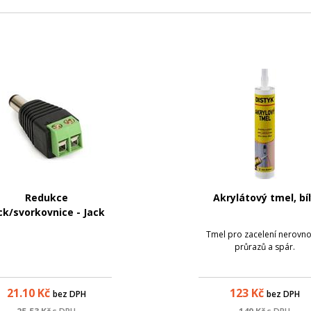
Redukce
Akrylátový tmel, bí
ck/svorkovnice - Jack
5,5/2,5 mm
Tmel pro zacelení nerovnos
průrazů a spár.
21.10
Kč
123
Kč
bez DPH
bez DPH