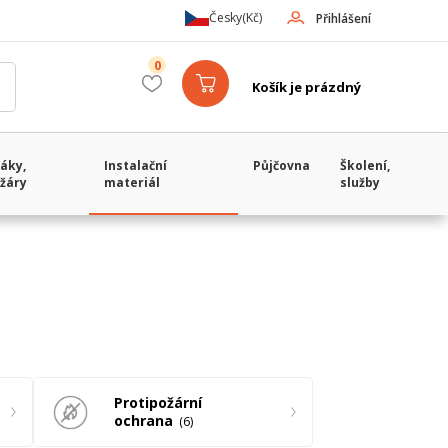
Česky
(Kč)
Přihlášení
0
Košík je prázdný
áky,
Instalační
Půjčovna
Školení,
žáry
materiál
služby
Protipožární
ochrana
6