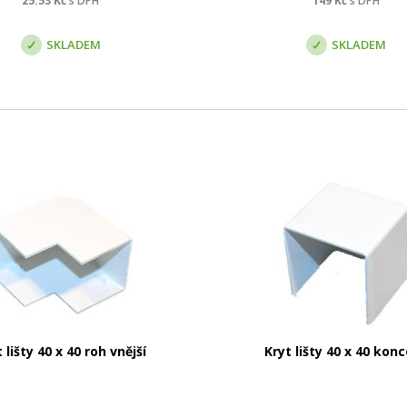
25.53
Kč
s DPH
149
Kč
s DPH
SKLADEM
SKLADEM
 lišty 40 x 40 roh vnější
Kryt lišty 40 x 40 kon