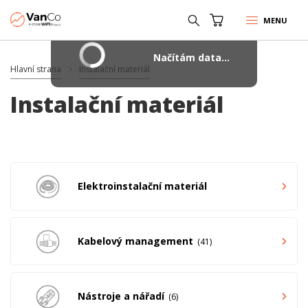
MENU
Načítám data...
Hlavní strana
Instalační materiál
Instalační materiál
Elektroinstalační materiál
Kabelový management
41
Nástroje a nářadí
6