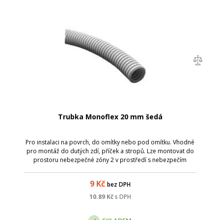
Trubka Monoflex 20 mm šedá
Pro instalaci na povrch, do omítky nebo pod omítku. Vhodné
pro montáž do dutých zdí, příček a stropů. Lze montovat do
prostoru nebezpečné zóny 2 v prostředí s nebezpečím
výbuchu. Spojení nebo přichycení trubek vyráběných v
rozměrech dle EN lze provést ...
9
Kč
bez DPH
10.89
Kč
s DPH