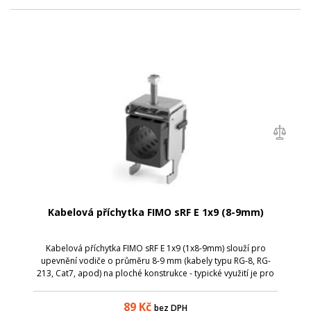
Kabelová příchytka FIMO sRF E 1x9 (8-9mm)
Kabelová příchytka FIMO sRF E 1x9 (1x8-9mm) slouží pro
upevnění vodiče o průměru 8-9 mm (kabely typu RG-8, RG-
213, Cat7, apod) na ploché konstrukce - typické využití je pro
kabelové svody na telekomunikačních věžích.
89
Kč
bez DPH