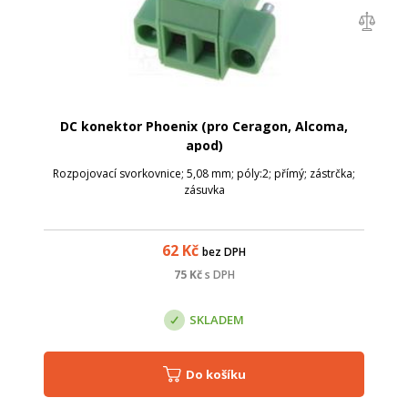
DC konektor Phoenix (pro Ceragon, Alcoma,
apod)
Rozpojovací svorkovnice; 5,08 mm; póly:2; přímý; zástrčka;
zásuvka
62
Kč
bez DPH
75
Kč
s DPH
SKLADEM
Do košíku