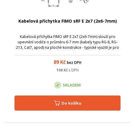
Kabelová příchytka FIMO sRF E 2x7 (2x6-7mm)
Kabelová příchytka FIMO sRF E 2x7 (2x6-7mm) slouží pro
upevnění vodiče o průměru 6-7 mm (kabely typu RG-8, RG-
213, Cat7, apod) na ploché konstrukce - typické využití je pro
kabelové svody na telekomunikačních věžích.
89
Kč
bez DPH
108
Kč
s DPH
SKLADEM
Do košíku