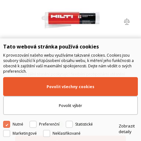
Tato webová stránka používá cookies
K provozování našeho webu využíváme takzvané cookies. Cookies jsou
AKRYLATOVY PROTIPOZARNI TMEL HILTI CFS-S
soubory sloužící k přizpůsobení obsahu webu, k měření jeho funkčnosti a
ACR C
obecně k zajištění vaší maximální spokojenosti. Dejte nám vědět o svých
preferencích.
Univerzální těsnění poskytující flexibilní protipožární utěsnění
pro stavební spáry a prostupy; Základní materiály: Beton,
Zdivo, Sádrokarton, Dřevo; Rozsah teplot při aplikaci: 5 - 40
Povolit všechny cookies
°C; Přetíratelný: Ano; Barva: Bílá
601
Kč
bez DPH
Povolit výběr
727
Kč
s DPH
Nutné
Preferenční
Statistické
SKLADEM
Zobrazit
detaily
Marketingové
Neklasifikované