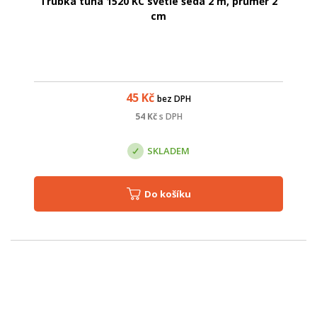
Trubka tuhá 1520 KC světle šedá 2 m, průměr 2
cm
45
Kč
bez DPH
54
Kč
s DPH
SKLADEM
Do košíku