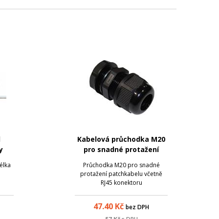
l
Kabelová průchodka M20
y
pro snadné protažení
konektoru RJ45
élka
Průchodka M20 pro snadné
protažení patchkabelu včetně
RJ45 konektoru
47.40
Kč
bez DPH