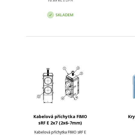
10.89
Kč
s DPH
nebo přichycení trubek
vyráběných v rozměrech dle EN
SKLADEM
lze provést ...
Kabelová příchytka FIMO
Kry
sRF E 2x7 (2x6-7mm)
Kabelová příchytka FIMO sRF E