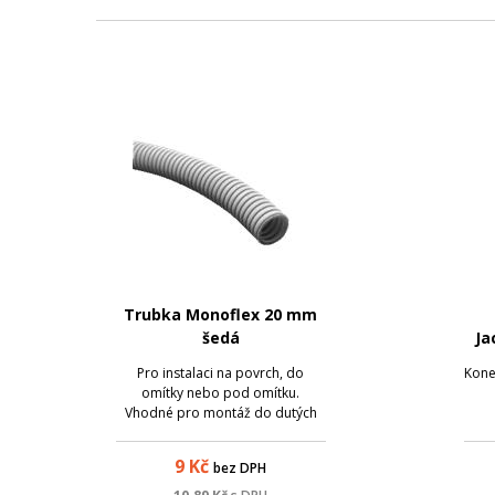
Trubka Monoflex 20 mm
šedá
Ja
Pro instalaci na povrch, do
Kone
omítky nebo pod omítku.
Vhodné pro montáž do dutých
zdí, příček a stropů. Lze
montovat do prostoru
9
Kč
bez DPH
nebezpečné zóny 2 v prostředí s
nebezpečím výbuchu. Spojení