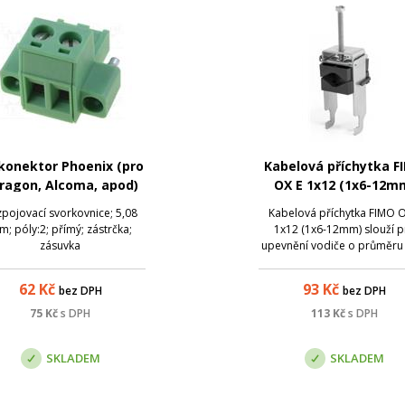
konektor Phoenix (pro
Kabelová příchytka F
ragon, Alcoma, apod)
OX E 1x12 (1x6-12m
pojovací svorkovnice; 5,08
Kabelová příchytka FIMO O
; póly:2; přímý; zástrčka;
1x12 (1x6-12mm) slouží p
zásuvka
upevnění vodiče o průměru
mm (kabely typu RG-8, RG-
Cat7, apod) na ploché
62
Kč
93
Kč
bez DPH
bez DPH
konstrukce - typické využití 
kabelové svody na
75
Kč
s DPH
113
Kč
s DPH
telekomunikačních věžíc
SKLADEM
SKLADEM