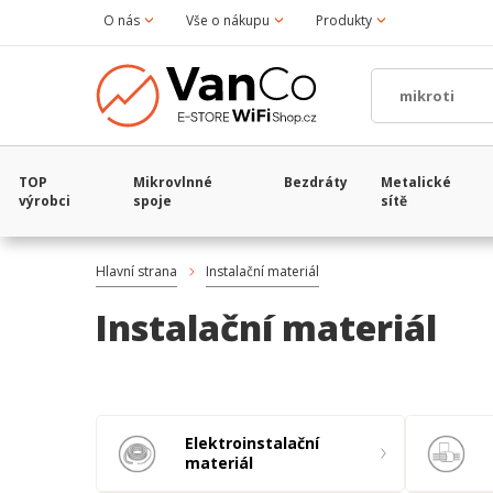
O nás
Vše o nákupu
Produkty
TOP
Mikrovlnné
Bezdráty
Metalické
výrobci
spoje
sítě
Hlavní strana
Instalační materiál
Instalační materiál
Elektroinstalační
materiál