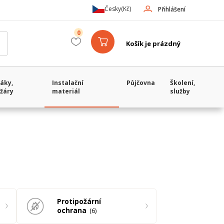
Česky
(Kč)
Přihlášení
0
Košík je prázdný
áky,
Instalační
Půjčovna
Školení,
žáry
materiál
služby
Protipožární
ochrana
6