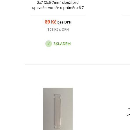
2x7 (2x6-7mm) slouží pro
upevnění vodiče o průměru 6-7
mm (kabely typu RG-8, RG-213,
Cat7, apod) na ploché
89
Kč
bez DPH
konstrukce - typické využití je pro
kabelové svody na
108
Kč
s DPH
telekomunikačních věžích.
SKLADEM