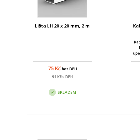
Lišta LH 20 x 20 mm, 2 m
Ka
Kab
upe
mm 
75
Kč
bez DPH
konst
91
Kč
s DPH
t
SKLADEM