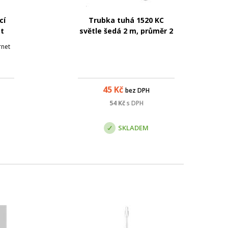
cí
Trubka tuhá 1520 KC
et
světle šedá 2 m, průměr 2
cm
rnet
45
Kč
bez DPH
54
Kč
s DPH
SKLADEM