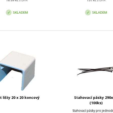
16.09
Kč
s DPH
151
Kč
s DPH
SKLADEM
SKLADEM
t lišty 20 x 20 koncový
Stahovací pásky 290x
(100ks)
Stahovací pásky pro jednod