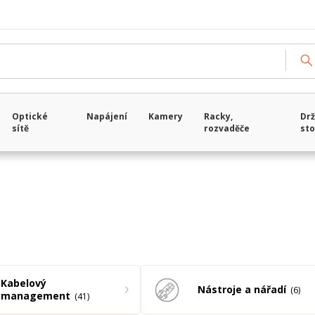
Načítám data...
Optické
Napájení
Kamery
Racky,
Drž
sítě
rozvaděče
sto
Kabelový
Nástroje a nářadí
6
management
41