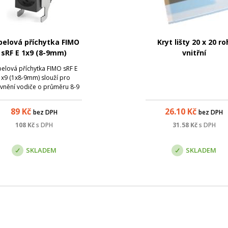
belová příchytka FIMO
Kryt lišty 20 x 20 ro
sRF E 1x9 (8-9mm)
vnitřní
elová příchytka FIMO sRF E
1x9 (1x8-9mm) slouží pro
vnění vodiče o průměru 8-9
(kabely typu RG-8, RG-213,
Cat7, apod) na ploché
89
Kč
26.10
Kč
bez DPH
bez DPH
rukce - typické využití je pro
kabelové svody na
108
Kč
s DPH
31.58
Kč
s DPH
elekomunikačních věžích.
SKLADEM
SKLADEM