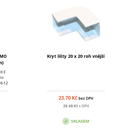
IMO
Kryt lišty 20 x 20 roh vnější
m)
X E
ro
 6-12
213,
23.70
Kč
bez DPH
je pro
28.68
Kč
s DPH
h.
SKLADEM