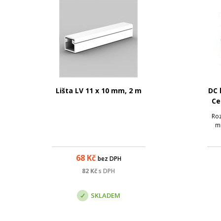
Lišta LV 11 x 10 mm, 2 m
DC 
Ce
Roz
mm
68
Kč
bez DPH
82
Kč
s DPH
SKLADEM