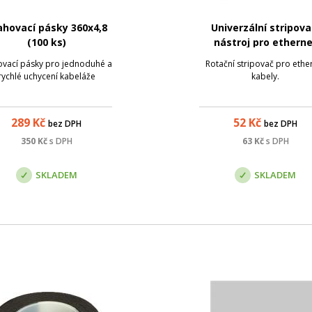
ahovací pásky 360x4,8
Univerzální stripova
(100 ks)
nástroj pro ethern
kabely
ovací pásky pro jednoduhé a
Rotační stripovač pro ethe
rychlé uchycení kabeláže
kabely.
289
Kč
52
Kč
bez DPH
bez DPH
350
Kč
s DPH
63
Kč
s DPH
SKLADEM
SKLADEM