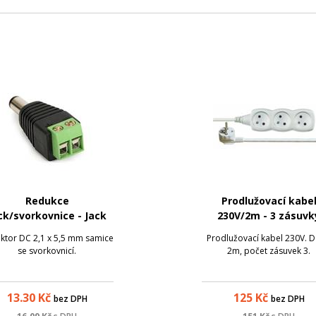
Redukce
Prodlužovací kabe
ck/svorkovnice - Jack
230V/2m - 3 zásuvk
5,5/2,1 mm
ktor DC 2,1 x 5,5 mm samice
Prodlužovací kabel 230V. D
se svorkovnicí.
2m, počet zásuvek 3.
13.30
Kč
125
Kč
bez DPH
bez DPH