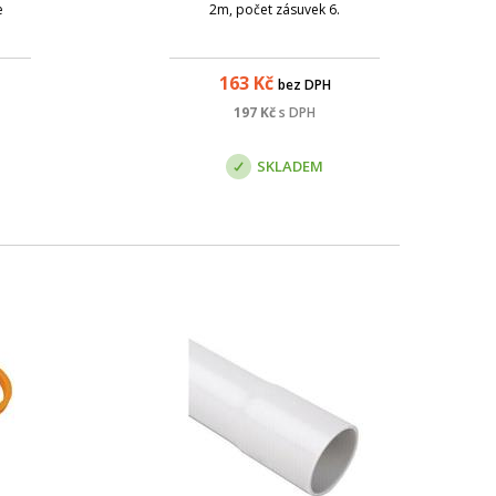
e
2m, počet zásuvek 6.
163
Kč
bez DPH
197
Kč
s DPH
SKLADEM