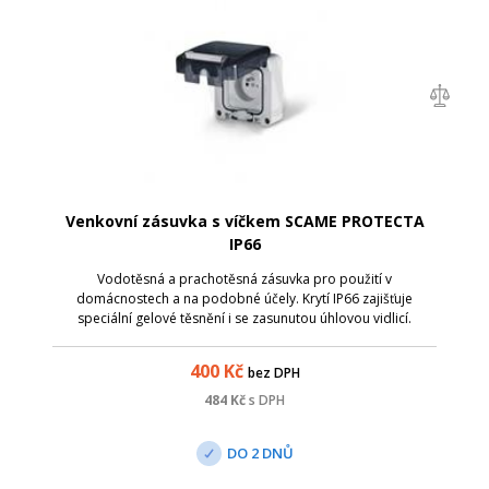
Venkovní zásuvka s víčkem SCAME PROTECTA
IP66
Vodotěsná a prachotěsná zásuvka pro použití v
domácnostech a na podobné účely. Krytí IP66 zajišťuje
speciální gelové těsnění i se zasunutou úhlovou vidlicí.
Kapacita na připojení kontaktů: 3x2,5mm2. Kabelové vstupy:
ze shora, ze spodu a po stranách, M2...
400
Kč
bez DPH
484
Kč
s DPH
DO 2 DNŮ