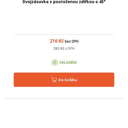
Dvojzásuvka s pootočenou zdířkou o 45°
216
Kč
bez DPH
261
Kč
s DPH
SKLADEM
Do košíku