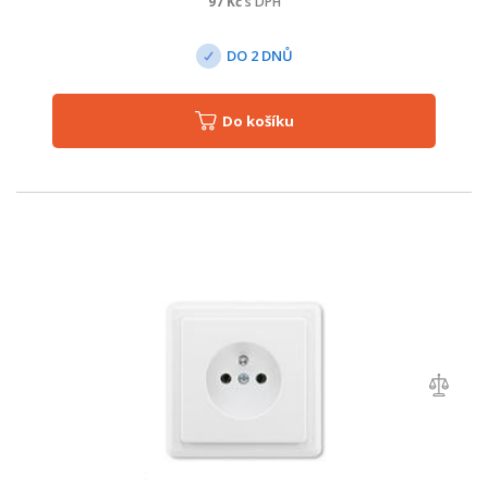
97
Kč
s DPH
DO 2 DNŮ
Do košíku