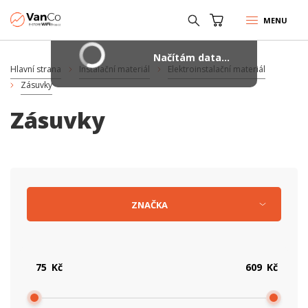
MENU
Načítám data...
Hlavní strana
Instalační materiál
Elektroinstalační materiál
Zásuvky
Zásuvky
ZNAČKA
Kč
Kč