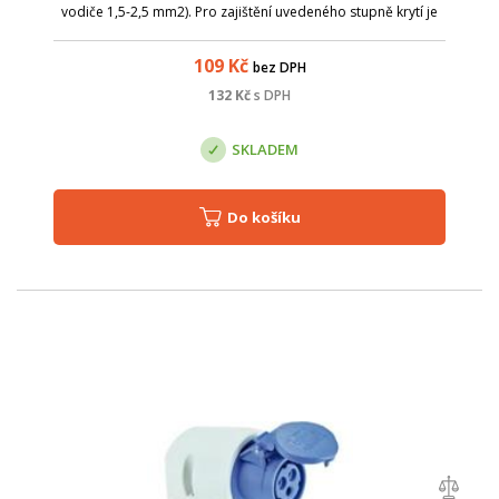
vodiče 1,5-2,5 mm2). Pro zajištění uvedeného stupně krytí je
nutné u krabice přístroje otevřít odkapní otvor směrem k
zemi. Spodní část kra...
109
Kč
bez DPH
132
Kč
s DPH
SKLADEM
Do košíku