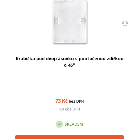
Krabička pod dvojzásuvku s pootočenou zdířkou
o 45°
73
Kč
bez DPH
88
Kč
s DPH
SKLADEM