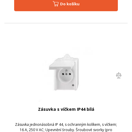
Do košíku
Zásuvka s víčkem IP44 bílá
Zásuvka jednonásobná IP 44, s ochranným kolíkem, s víčkem;
16 A, 250 V AC; Upevnění šrouby. Šroubové svorky (pro