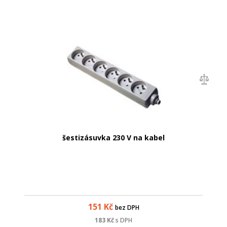
šestizásuvka 230 V na kabel
151
Kč
bez DPH
183
Kč
s DPH