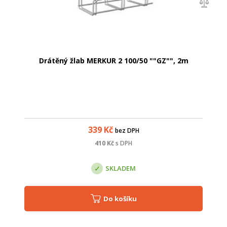
Drátěný žlab MERKUR 2 100/50 ""GZ"", 2m
339
Kč
bez DPH
410
Kč
s DPH
SKLADEM
Do košíku