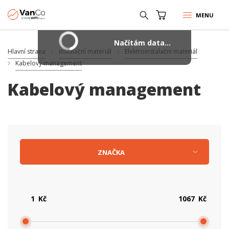
MENU
Načítám data...
Hlavní strana
Instalační materiál
Elektroinstalační materiál
Kabelový management
Kabelový management
ZNAČKA
Kč
Kč