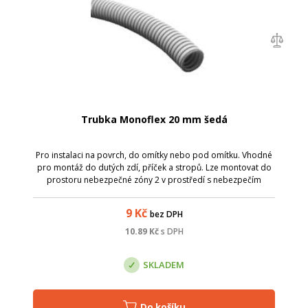
Trubka Monoflex 20 mm šedá
Pro instalaci na povrch, do omítky nebo pod omítku. Vhodné
pro montáž do dutých zdí, příček a stropů. Lze montovat do
prostoru nebezpečné zóny 2 v prostředí s nebezpečím
výbuchu. Spojení nebo přichycení trubek vyráběných v
rozměrech dle EN lze provést ...
9
Kč
bez DPH
10.89
Kč
s DPH
SKLADEM
Do košíku