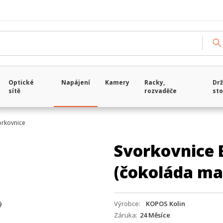
Optické
Napájení
Kamery
Racky,
Drž
sítě
rozvaděče
sto
orkovnice
Svorkovnice 
(čokoláda ma
Výrobce
KOPOS Kolin
Záruka
24 Měsíce