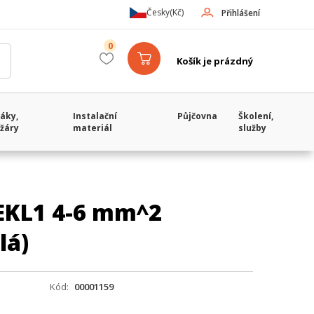
Česky
(Kč)
Přihlášení
0
Košík je prázdný
áky,
Instalační
Půjčovna
Školení,
žáry
materiál
služby
EKL1 4-6 mm^2
lá)
Kód
00001159