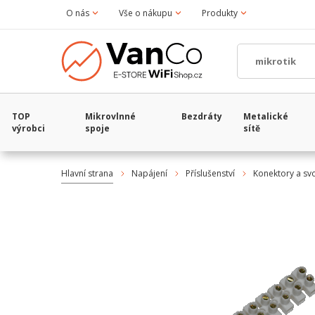
O nás
Vše o nákupu
Produkty
TOP
Mikrovlnné
Bezdráty
Metalické
výrobci
spoje
sítě
Hlavní strana
Napájení
Příslušenství
Konektory a sv