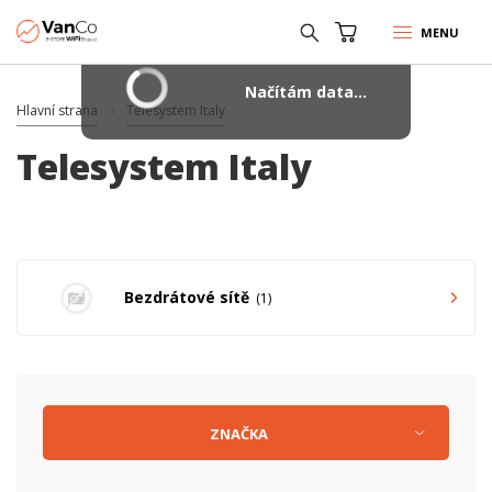
MENU
Načítám data...
Hlavní strana
Telesystem Italy
Telesystem Italy
Bezdrátové sítě
1
ZNAČKA