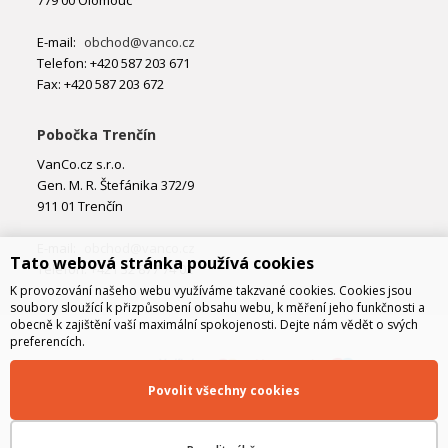
E-mail:
obchod@vanco.cz
Telefon: +420 587 203 671
Fax: +420 587 203 672
Pobočka Trenčín
VanCo.cz s.r.o.
Gen. M. R. Štefánika 372/9
911 01 Trenčín
E-mail:
obchod@vanco.cz
Tato webová stránka používá cookies
Telefon: +421 32 877 74 02
K provozování našeho webu využíváme takzvané cookies. Cookies jsou
soubory sloužící k přizpůsobení obsahu webu, k měření jeho funkčnosti a
obecně k zajištění vaší maximální spokojenosti. Dejte nám vědět o svých
preferencích.
Povolit všechny cookies