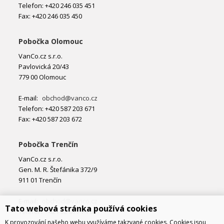
Telefon: +420 246 035 451
Fax: +420 246 035 450
Pobočka Olomouc
VanCo.cz s.r.o.
Pavlovická 20/43
779 00 Olomouc
E-mail:
obchod@vanco.cz
Telefon: +420 587 203 671
Fax: +420 587 203 672
Pobočka Trenčín
VanCo.cz s.r.o.
Gen. M. R. Štefánika 372/9
911 01 Trenčín
E-mail:
obchod@vanco.cz
Tato webová stránka používá cookies
Telefon: +421 32 877 74 02
K provozování našeho webu využíváme takzvané cookies. Cookies jsou