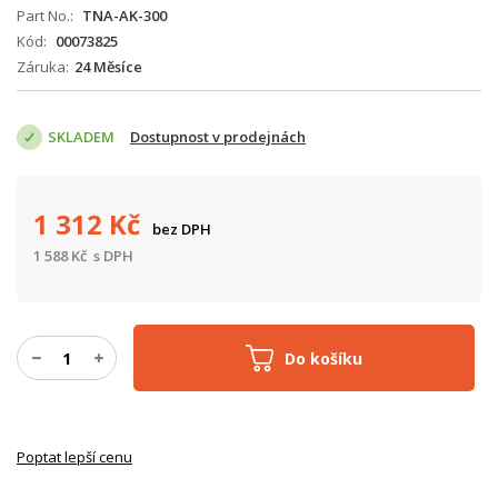
Part No.
TNA-AK-300
Kód
00073825
Záruka
24 Měsíce
SKLADEM
Dostupnost v prodejnách
1 312
Kč
bez DPH
1 588
Kč
s DPH
Do košíku
Poptat lepší cenu