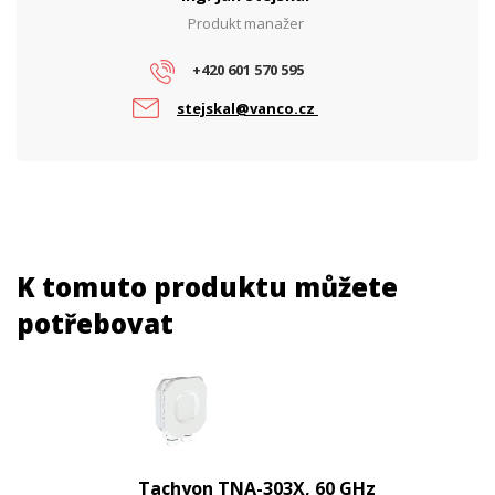
Produkt manažer
+420 601 570 595
stejskal@vanco.cz
K tomuto produktu můžete
potřebovat
Tachyon TNA-303X, 60 GHz