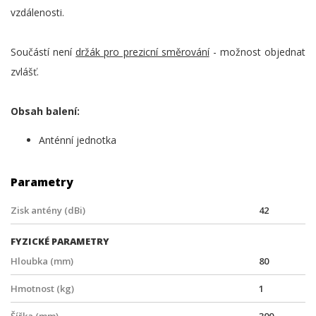
vzdálenosti.
Součástí není
držák pro prezicní směrování
- možnost objednat
zvlášť.
Obsah balení:
Anténní jednotka
Parametry
Zisk antény (dBi)
42
FYZICKÉ PARAMETRY
Hloubka (mm)
80
Hmotnost (kg)
1