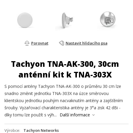
Porovnat
Nastavit hlídacího psa
Tachyon TNA-AK-300, 30cm
anténní kit k TNA-303X
S pomocí antény Tachyon TNA-AK-300 o průměru 30 cm lze
snadno změnit jednotku TNA-303X na úzce směrovou
klientskou jednotku pouhým nacvaknutím antény a zajišťěním
šrouby. Vyzařovací charakteristika antény je 3°a zisk 42 dBi -
díky tomu lze použít s výh...
Další informace
Výrobce
Tachyon Networks