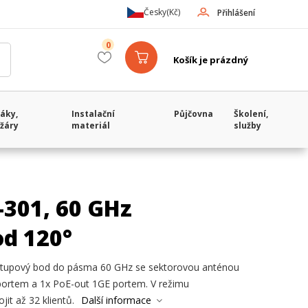
Česky
(Kč)
Přihlášení
0
Košík je prázdný
áky,
Instalační
Půjčovna
Školení,
žáry
materiál
služby
301, 60 GHz
od 120°
stupový bod do pásma 60 GHz se sektorovou anténou
 portem a 1x PoE-out 1GE portem. V režimu
it až 32 klientů.
Další informace