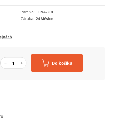
Part No.
TNA-301
Záruka
24 Měsíce
ejnách
Do košíku
TU