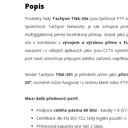
Popis
Produkty řady
Tachyon TNA-30x
jsou špičková PTP a
Společnost Tachyon Networks je tak schopna po
multigigabitový pevný bezdrátový přístup, stejně jako 
vše v kombinaci s
vývojem a výrobou přímo v 
nasazení i v citlivých aplikacích jako jsou CCTV syst
port navíc umožňuje připojení dalšího zařízení, napřík
Model Tachyon
TNA-301
je primárně určen jako
příst
50°,
nicméně může fungovat i v režimu klient nebo PTP
Mezi další přednosti patří:
Podpora
celého pásma 60 GHz
- kanály 1-6 (5
Certifikace dle EN 303 722, tedy legální použití i
Přenosová kapacita více něž 2 Gbps