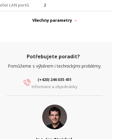
očet LAN portů
2
rovedení
Venkovní, Na zeď, Na stožár
Všechny parametry
rovozní teplota
-30° až +60°C
ířka (mm)
102
ýška (mm)
280
Potřebujete poradit?
Pomůžeme s výběrem i technickými problémy.
ARAMETRY BEZDRÁT
rekvence
60 GHz
(+420) 246 035 451
Informace a objednávky
perační mód
AP, Client
ARAMETRY ETHERNET
ychlost LAN portů
2,5 Gbps
íťové rozhraní
10/100/1000/2500
Mbps)