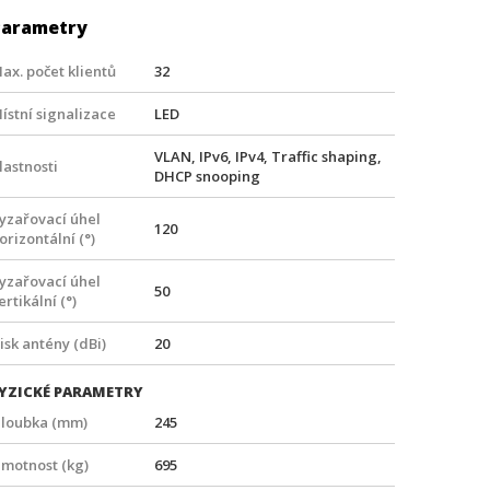
Parametry
ax. počet klientů
32
ístní signalizace
LED
VLAN, IPv6, IPv4, Traffic shaping,
lastnosti
DHCP snooping
yzařovací úhel
120
orizontální (°)
yzařovací úhel
50
ertikální (°)
isk antény (dBi)
20
YZICKÉ PARAMETRY
loubka (mm)
245
motnost (kg)
695