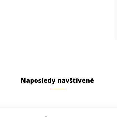
P
N
P
Naposledy navštívené