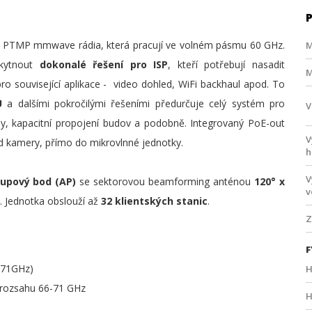
 PTMP mmwave rádia, která pracují ve volném pásmu 60 GHz.
M
skytnout
dokonalé řešení pro ISP
, kteří potřebují nasadit
M
pro související aplikace - video dohled, WiFi backhaul apod. To
EU
a dalšími pokročilými řešeními předurčuje celý systém pro
V
émy, kapacitní propojení budov a podobně. Integrovaný PoE-out
V
lad kamery, přímo do mikrovlnné jednotky.
h
V
upový bod (AP)
se sektorovou beamforming anténou
120° x
v
. Jednotka obslouží až
32 klientských stanic
.
Z
F
7-71GHz)
H
 v rozsahu 66-71 GHz
H