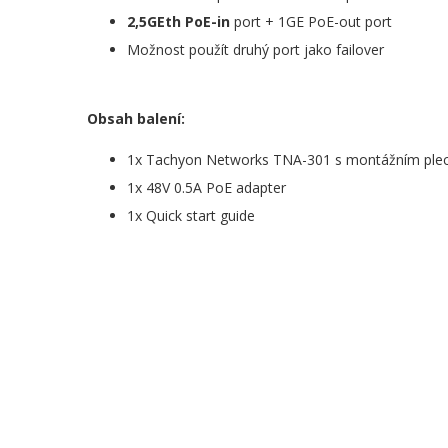
2,5GEth PoE-in
port + 1GE PoE-out port
Možnost použít druhý port jako failover
Obsah balení:
1x Tachyon Networks TNA-301 s montážním pl
1x 48V 0.5A PoE adapter
1x Quick start guide