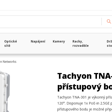
Optické
Napájení
Kamery
Racky,
Drž
sítě
rozvaděče
sto
n Networks
Tachyon TNA-
přístupový b
Tachyon TNA-301 je výkonný pří
120°. Disponuje 1x PoE-in 2.5GE
přístupového bodu je možné připoj