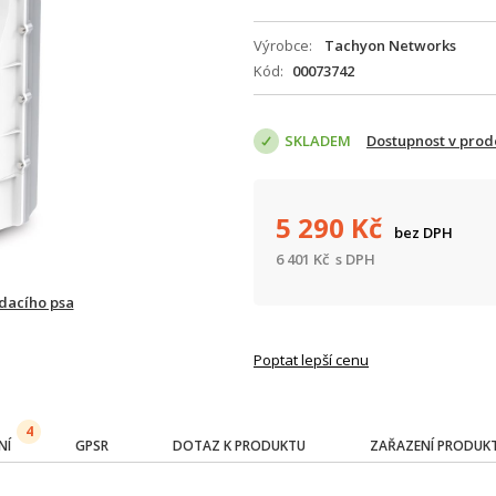
Výrobce
Tachyon Networks
Kód
00073742
SKLADEM
Dostupnost v prod
5 290
Kč
bez DPH
6 401
Kč
s DPH
ídacího psa
Poptat lepší cenu
4
NÍ
GPSR
DOTAZ K PRODUKTU
ZAŘAZENÍ PRODUK