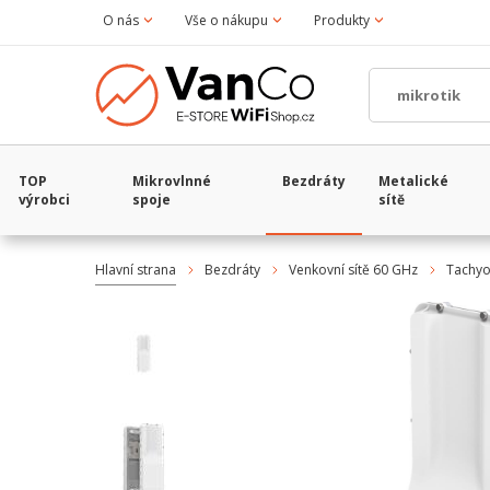
O nás
Vše o nákupu
Produkty
TOP
Mikrovlnné
Bezdráty
Metalické
výrobci
spoje
sítě
Hlavní strana
Bezdráty
Venkovní sítě 60 GHz
Tachyo