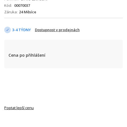
Kód
00070037
Záruka
24 Měsíce
3-4 TÝDNY
Dostupnost v prodejnách
Cena po přihlášení
Poptat lepší cenu