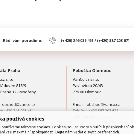
Rádi vám poradíme:
(+420) 246 035 451 / (+420) 587 203 671
ála Praha
Pobočka Olomouc
cz s.r.o.
VanCo.cz s.r.o.
ládoven 818/9
Pavlovická 20/43
 Praha 12 - Modřany
779 00 Olomouc
:
obchod@vanco.cz
E-mail:
obchod@vanco.cz
n: +420 246 035 451
Telefon: +420 587 203 671
420 246 035 450
Fax: +420 587 203 672
ka používá cookies
využíváme takzvané cookies. Cookies jsou soubory sloužící k přizpůsobení o
tění vaší maximální spokojenosti. Dejte nám vědět o svých preferencích.