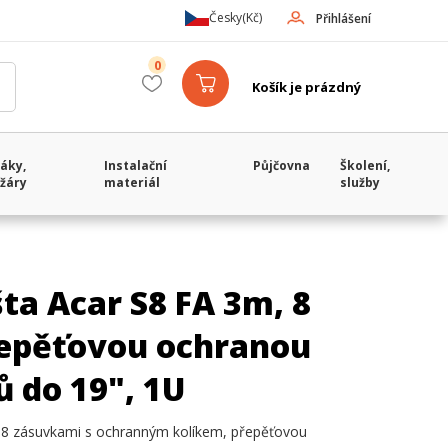
Česky
(Kč)
Přihlášení
0
Košík je prázdný
áky,
Instalační
Půjčovna
Školení,
žáry
materiál
služby
ta Acar S8 FA 3m, 8
přepěťovou ochranou
ů do 19", 1U
 8 zásuvkami s ochranným kolíkem, přepěťovou