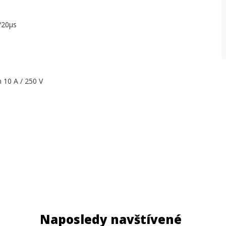
/20µs
 10 A / 250 V
Naposledy navštívené