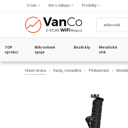
O nás
Vše o nákupu
Produkty
TOP
Mikrovlnné
Bezdráty
Metalické
výrobci
spoje
sítě
Hlavní strana
Racky, rozvaděče
Příslušenství
Montážn