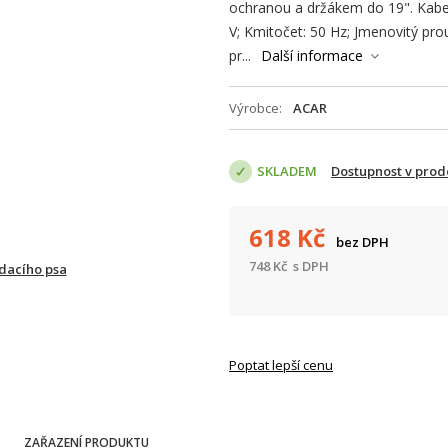
ochranou a držákem do 19". Kabel
V; Kmitočet: 50 Hz; Jmenovitý prou
pr...
Další informace
Výrobce
ACAR
SKLADEM
Dostupnost v prod
618
Kč
bez DPH
748
Kč
s DPH
ídacího psa
Poptat lepší cenu
ZAŘAZENÍ PRODUKTU