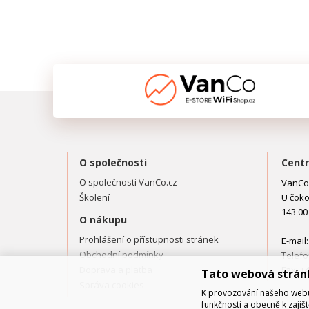
O společnosti
Centr
O společnosti VanCo.cz
VanCo.
Školení
U čoko
143 00
O nákupu
Prohlášení o přístupnosti stránek
E-mail
Obchodní podmínky
Telefo
Doprava a platba
Fax: +
Tato webová strán
Správa cookies
K provozování našeho webu 
funkčnosti a obecně k zajiš