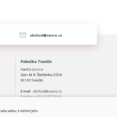
obchod@vanco.cz
Pobočka Trenčín
VanCo.cz s.r.o.
Gen. M. R. Štefánika 372/9
911 01 Trenčín
E-mail:
obchod@vanco.cz
Telefon: +421 32 877 74 02
bsahu webu, k měření jeho