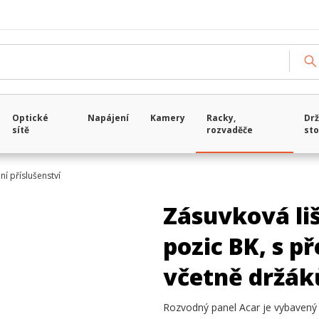
Optické
Napájení
Kamery
Racky,
Drž
sítě
rozvaděče
sto
í příslušenství
Zásuvková liš
pozic BK, s 
včetně držák
Rozvodný panel Acar je vybavený