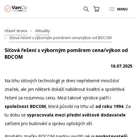
MENU
Hlavní strana
Aktuality
Síťová řešení s výborným poměrem cena/výkon od BDCOM
Síťová řešení s výborným poměrem cena/výkon od
BDCOM
16.07.2025
Na trhu síťových technologií je dnes nepřeberné množství
značek, ale jen některé dokáží nabídnout kvalitní a spolehlivá
řešení za rozumnou cenu. Mezi takové výrobce patří i
společnost BDCOM
, která působí na trhu už
od roku 1994
. Za
tu dobu se
vypracovala mezi přední světové dodavatele
zařízení pro budování a správu optických sítí.
Produkty značky BDCOM najdou využití jak
u poskytovatelů