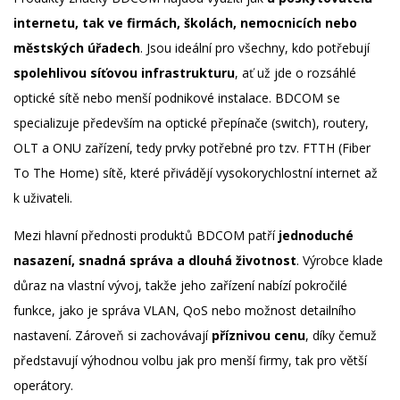
internetu, tak ve firmách, školách, nemocnicích nebo
městských úřadech
. Jsou ideální pro všechny, kdo potřebují
spolehlivou síťovou infrastrukturu
, ať už jde o rozsáhlé
optické sítě nebo menší podnikové instalace. BDCOM se
specializuje především na optické přepínače (switch), routery,
OLT a ONU zařízení, tedy prvky potřebné pro tzv. FTTH (Fiber
To The Home) sítě, které přivádějí vysokorychlostní internet až
k uživateli.
Mezi hlavní přednosti produktů BDCOM patří
jednoduché
nasazení, snadná správa a dlouhá životnost
. Výrobce klade
důraz na vlastní vývoj, takže jeho zařízení nabízí pokročilé
funkce, jako je správa VLAN, QoS nebo možnost detailního
nastavení. Zároveň si zachovávají
příznivou cenu
, díky čemuž
představují výhodnou volbu jak pro menší firmy, tak pro větší
operátory.