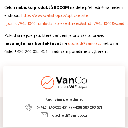
Celou
nabídku produktů BDCOM
najdete přehledně na našem
e-shopu:
https://www.wifishop.cz/opticke-site-
gpon_c79454046.html#cls=spresenttrees&strid=79454046&scaid=
Pokud si nejste jistí, které zařízení je pro vás to pravé,
neváhejte nás kontaktovat
na
obchod@vanco.cz
nebo na
čísle: +420 246 035 451 – rádi vám poradíme s výběrem.
Rádi vám poradíme:
(+420) 246 035 451 / (+420) 587 203 671
obchod@vanco.cz