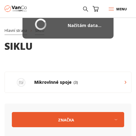
MENU
Načítám data...
Hlavní strana
SIKLU
SIKLU
Mikrovlnné spoje
3
ZNAČKA