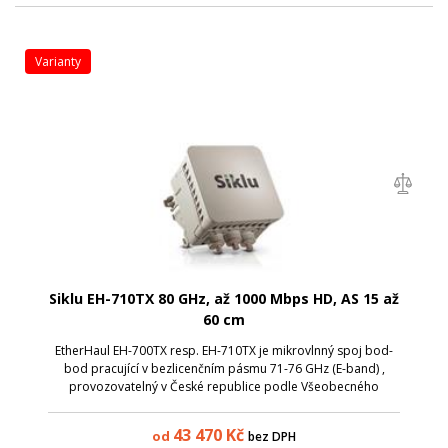
varianty
Siklu EH-710TX 80 GHz, až 1000 Mbps HD, AS 15 až
60 cm
EtherHaul EH-700TX resp. EH-710TX je mikrovlnný spoj bod-
bod pracující v bezlicenčním pásmu 71-76 GHz (E-band) ,
provozovatelný v České republice podle Všeobecného
oprávnění VO-R/23/09.2013-5. Spoje EH-700/710TX jsou
dalšími členy široké rodiny spojů E...
43 470
Kč
od
bez DPH