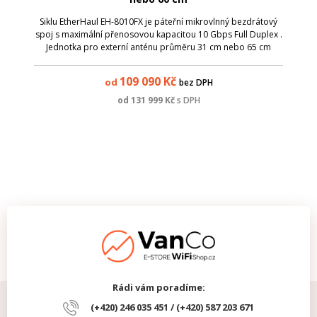
Siklu EtherHaul EH-8010FX je páteřní mikrovlnný bezdrátový
spoj s maximální přenosovou kapacitou 10 Gbps Full Duplex .
Jednotka pro externí anténu průměru 31 cm nebo 65 cm
umožňuje vytvořit spoj do 2 km při dostupnosti 99,99% .
Kompaktní design s jední...
109 090
Kč
od
bez DPH
od
131 999
Kč
s DPH
Rádi vám poradíme:
(+420) 246 035 451 / (+420) 587 203 671