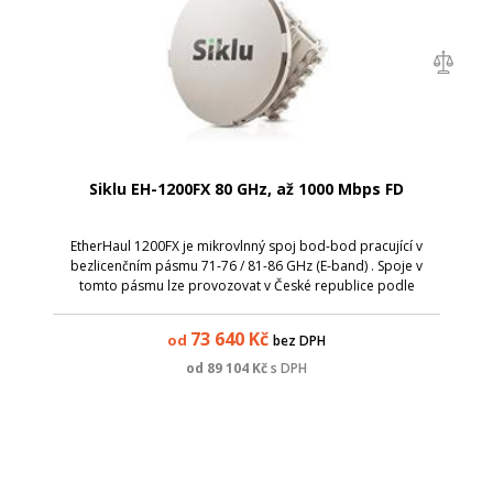
Siklu EH-1200FX 80 GHz, až 1000 Mbps FD
EtherHaul 1200FX je mikrovlnný spoj bod-bod pracující v
bezlicenčním pásmu 71-76 / 81-86 GHz (E-band) . Spoje v
tomto pásmu lze provozovat v České republice podle
Všeobecného oprávnění VO-R/23/05.2010-7. EtherHaul
1200FX poskytuje přenosovou kapacitu a...
73 640
Kč
od
bez DPH
od
89 104
Kč
s DPH