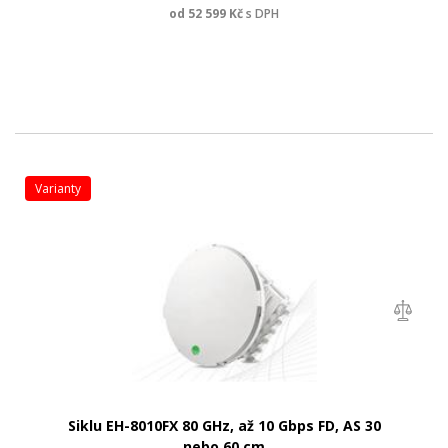
od
52 599
Kč
s DPH
varianty
Siklu EH-8010FX 80 GHz, až 10 Gbps FD, AS 30
nebo 60 cm