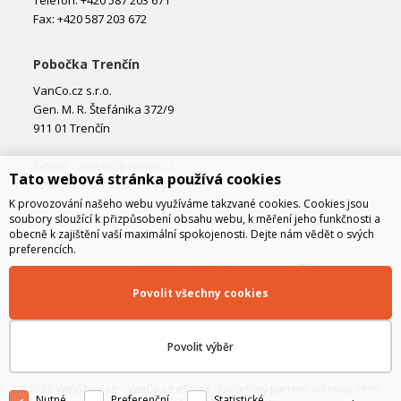
Telefon: +420 587 203 671
Fax: +420 587 203 672
Pobočka Trenčín
VanCo.cz s.r.o.
Gen. M. R. Štefánika 372/9
911 01 Trenčín
E-mail:
obchod@vanco.cz
Tato webová stránka používá cookies
Telefon: +421 32 877 74 02
K provozování našeho webu využíváme takzvané cookies. Cookies jsou
soubory sloužící k přizpůsobení obsahu webu, k měření jeho funkčnosti a
obecně k zajištění vaší maximální spokojenosti. Dejte nám vědět o svých
preferencích.
Povolit všechny cookies
Povolit výběr
©2026
WiFiShop.cz - VanCo.cz eStore
, Spolehlivý partner od roku 1999.
Nutné
Preferenční
Statistické