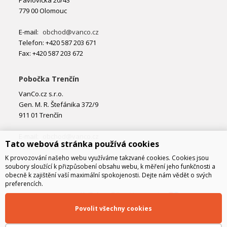
Pavlovická 20/43
779 00 Olomouc
E-mail:
obchod@vanco.cz
Telefon: +420 587 203 671
Fax: +420 587 203 672
Pobočka Trenčín
VanCo.cz s.r.o.
Gen. M. R. Štefánika 372/9
911 01 Trenčín
E-mail:
obchod@vanco.cz
Tato webová stránka používá cookies
Telefon: +421 32 877 74 02
K provozování našeho webu využíváme takzvané cookies. Cookies jsou
soubory sloužící k přizpůsobení obsahu webu, k měření jeho funkčnosti a
obecně k zajištění vaší maximální spokojenosti. Dejte nám vědět o svých
preferencích.
Povolit všechny cookies