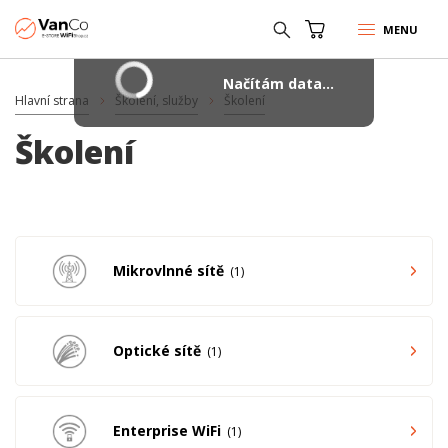
MENU
Načítám data...
Hlavní strana
Školení, služby
Školení
Školení
Mikrovlnné sítě
1
Optické sítě
1
Enterprise WiFi
1