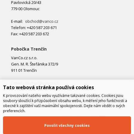
Pavlovická 20/43
779 00 Olomouc
E-mail:
obchod@vanco.cz
Telefon: +420 587 203 671
Fax: +420 587 203 672
Pobočka Trenčín
VanCo.cz s.r.o.
Gen. M. R. Štefánika 372/9
911 01 Trenčín
E-mail:
obchod@vanco.cz
Tato webová stránka používá cookies
Telefon: +421 32 877 74 02
K provozování našeho webu využíváme takzvané cookies. Cookies jsou
soubory sloužící k přizpůsobení obsahu webu, k měření jeho funkčnosti a
obecně k zajištění vaší maximální spokojenosti. Dejte nám vědět o svých
preferencích.
Povolit všechny cookies