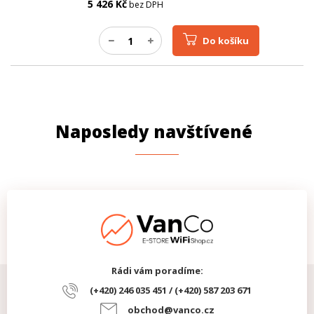
5 426
Kč
bez DPH
Do košíku
Naposledy navštívené
Rádi vám poradíme:
(+420) 246 035 451 / (+420) 587 203 671
obchod@vanco.cz