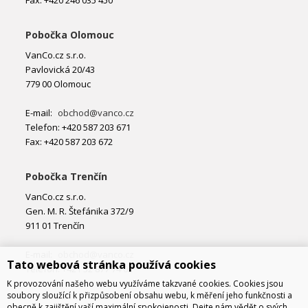
Fax: +420 246 035 450
Pobočka Olomouc
VanCo.cz s.r.o.
Pavlovická 20/43
779 00 Olomouc
E-mail:
obchod@vanco.cz
Telefon: +420 587 203 671
Fax: +420 587 203 672
Pobočka Trenčín
VanCo.cz s.r.o.
Gen. M. R. Štefánika 372/9
911 01 Trenčín
E-mail:
obchod@vanco.cz
Tato webová stránka používá cookies
Telefon: +421 32 877 74 02
K provozování našeho webu využíváme takzvané cookies. Cookies jsou
soubory sloužící k přizpůsobení obsahu webu, k měření jeho funkčnosti a
obecně k zajištění vaší maximální spokojenosti. Dejte nám vědět o svých