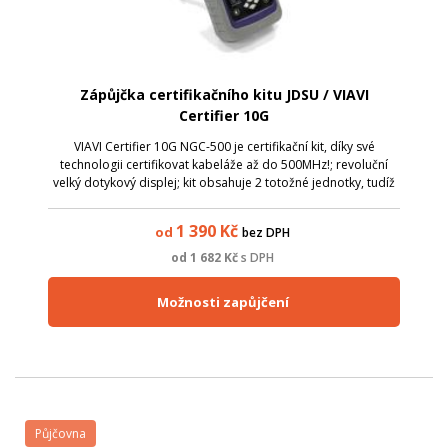
Zápůjčka certifikačního kitu JDSU / VIAVI
Certifier 10G
VIAVI Certifier 10G NGC-500 je certifikační kit, díky své
technologii certifikovat kabeláže až do 500MHz!; revoluční
velký dotykový displej; kit obsahuje 2 totožné jednotky, tudíž
jsou výsledky viditelné na obou stranách!; Možnost testování
až 500 MHz,
1 390
Kč
od
bez DPH
od
1 682
Kč
s DPH
Možnosti zapůjčení
Půjčovna