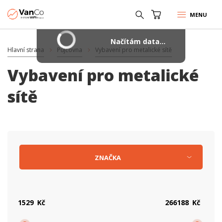
MENU
Načítám data...
Hlavní strana
Půjčovna
Vybavení pro metalické sítě
Vybavení pro metalické
sítě
ZNAČKA
Kč
Kč