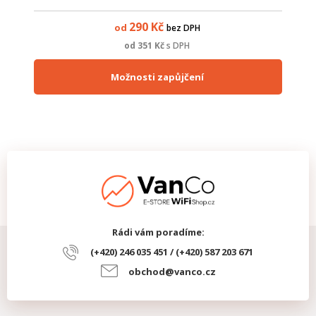
špatně zapojeného kabelu. Zároveň umožňuje identifikovat
přítomnost a typ PoE napájení (802....
290
Kč
od
bez DPH
od
351
Kč
s DPH
Možnosti zapůjčení
Rádi vám poradíme:
(+420) 246 035 451 / (+420) 587 203 671
obchod@vanco.cz