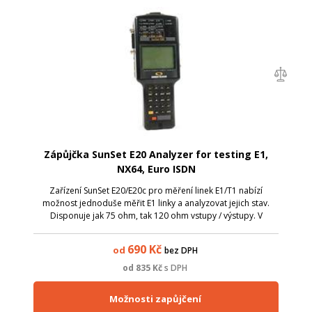
Zápůjčka SunSet E20 Analyzer for testing E1,
NX64, Euro ISDN
Zařízení SunSet E20/E20c pro měření linek E1/T1 nabízí
možnost jednoduše měřit E1 linky a analyzovat jejich stav.
Disponuje jak 75 ohm, tak 120 ohm vstupy / výstupy. V
příslušenství pak naleznete adaptéry pro přímé zapojení do
KRONE / LSA pásků a fyzic...
690
Kč
od
bez DPH
od
835
Kč
s DPH
Možnosti zapůjčení