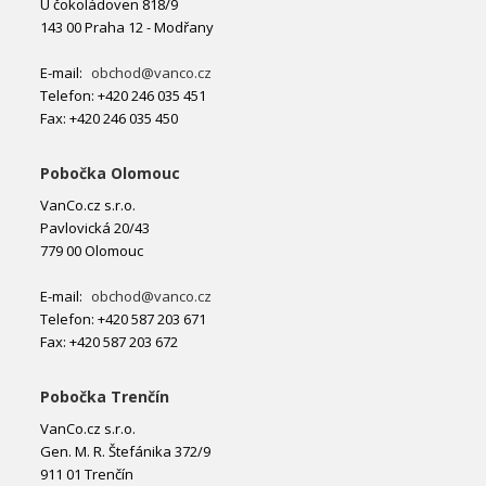
U čokoládoven 818/9
143 00 Praha 12 - Modřany
E-mail:
obchod@vanco.cz
Telefon: +420 246 035 451
Fax: +420 246 035 450
Pobočka Olomouc
VanCo.cz s.r.o.
Pavlovická 20/43
779 00 Olomouc
E-mail:
obchod@vanco.cz
Telefon: +420 587 203 671
Fax: +420 587 203 672
Pobočka Trenčín
VanCo.cz s.r.o.
Gen. M. R. Štefánika 372/9
911 01 Trenčín