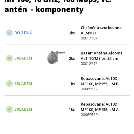
antén - komponenty
Chráněná svorkovnice
DO 2 DNŮ
2ks
ALM100
00017107
Bazar: Anténa Alcoma
SKLADEM
2ks
AL1-10/ME pr. 35 cm
00018717
Repasované: AL10D
SKLADEM
1ks
MP100, MP155, LM B
00069532
Repasované: AL10D
SKLADEM
1ks
MP100, MP155, LM A
00069529