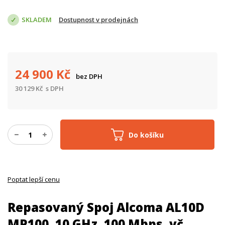
SKLADEM
Dostupnost v prodejnách
24 900
Kč
bez DPH
30 129
Kč
s DPH
Do košíku
Poptat lepší cenu
Repasovaný Spoj Alcoma AL10D
MP100, 10 GHz, 100 Mbps, vč.