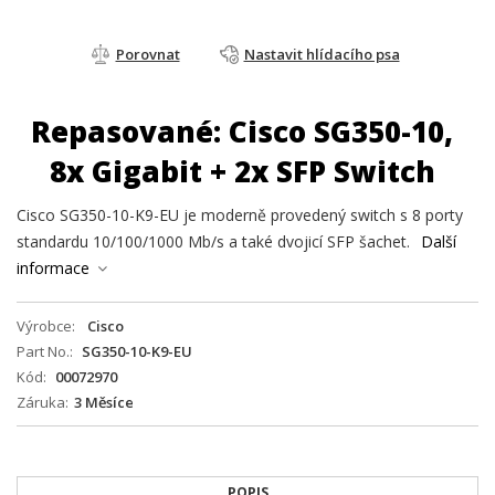
Porovnat
Nastavit hlídacího psa
Repasované: Cisco SG350-10,
8x Gigabit + 2x SFP Switch
Cisco SG350-10-K9-EU je moderně provedený switch s 8 porty
standardu 10/100/1000 Mb/s a také dvojicí SFP šachet.
Další
informace
Výrobce
Cisco
Part No.
SG350-10-K9-EU
Kód
00072970
Záruka
3 Měsíce
POPIS