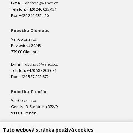
E-mail:
obchod@vanco.cz
Telefon: +420 246 035 451
Fax: +420 246 035 450
Pobočka Olomouc
VanCo.cz s.r.o.
Pavlovická 20/43
779 00 Olomouc
E-mail:
obchod@vanco.cz
Telefon: +420 587 203 671
Fax: +420 587 203 672
Pobočka Trenčín
VanCo.cz s.r.o.
Gen. M. R. Štefánika 372/9
911 01 Trenčín
E-mail:
obchod@vanco.cz
Tato webová stránka používá cookies
Telefon: +421 32 877 74 02