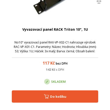
Vyvazovací panel RACK Triton 10", 1U
No10" vyvazovací panel RAX-VP-X02-C1 nahrazuje výrobek
RAC-VP-X01-C1. Parametry: Název; Hodnota; Hloubka (mm):
53; Výška: 1U; Háček: 3x malý; Barva: černá; Obsah balení:
šroub M6x16 4x; Plastová podložka 6,2 4x; Plovoucí matice
M6 4x;
117
Kč
bez DPH
142
Kč
s DPH
SKLADEM
Do košíku