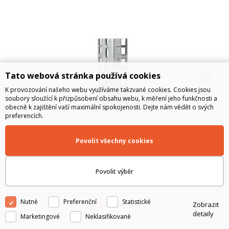
Tato webová stránka používá cookies
K provozování našeho webu využíváme takzvané cookies. Cookies jsou
soubory sloužící k přizpůsobení obsahu webu, k měření jeho funkčnosti a
obecně k zajištění vaší maximální spokojenosti. Dejte nám vědět o svých
preferencích.
Lišta Triton Vertikální 32U
Povolit všechny cookies
Vertikální kabelový kanál 15 - 45U pro Deltu S a Deltu RZ o
šířce 800 mm. Je vyroben z 2mm galvanizované oceli a je
Povolit výběr
navržen pro instalaci na vertikální lišty do prostoru k bočnici
rozvaděče.
Nutné
Preferenční
Statistické
392
Kč
Zobrazit
bez DPH
detaily
Marketingové
Neklasifikované
474
Kč
s DPH