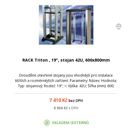
RACK Triton , 19", stojan 42U, 600x800mm
Dvoudílné otevřené stojany jsou vhodnější pro instalace
těžších a rozměrnějších zařízení. Parametry: Název; Hodnota;
Typ: stojanový; Rozteč: 19"; >; Výška: 42U; Šířka (mm): 600;
Hloubka (mm): 800; Barva: šedá; Hmotnost (g): 59 200; Max.
zatížení (g): 4...
7 410
Kč
bez DPH
8 966
Kč
s DPH
SKLADEM (EXTERNÍ)