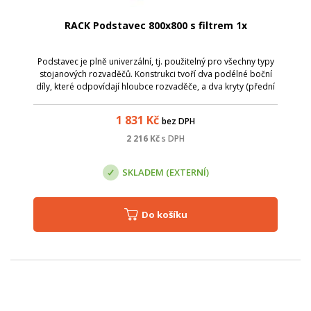
RACK Podstavec 800x800 s filtrem 1x
Podstavec je plně univerzální, tj. použitelný pro všechny typy
stojanových rozvaděčů. Konstrukci tvoří dva podélné boční
díly, které odpovídají hloubce rozvaděče, a dva kryty (přední
a zadní) s odpovídající šířkou.
1 831
Kč
bez DPH
2 216
Kč
s DPH
SKLADEM (EXTERNÍ)
Do košíku