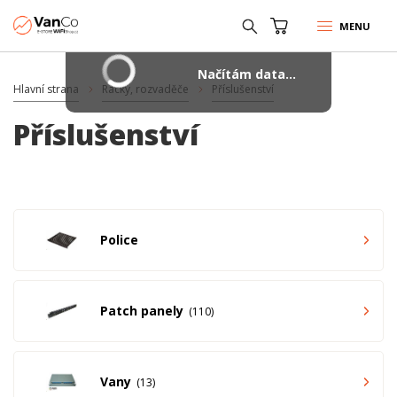
MENU
Načítám data...
Hlavní strana
Racky, rozvaděče
Příslušenství
Příslušenství
Police
Patch panely
110
Vany
13