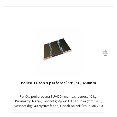
Police Triton s perforací 19", 1U, 450mm
Polička perforovaná 1U/450mm, max.nosnost 40 kg.
Parametry: Název; Hodnota; Výška: 1U; Hloubka (mm): 450;
Nosnost (kg): 40; Výsuvná: ano; Obsah balení: Šroub M6 x 10,
(rozměr 150 a 250 mm – 4x)... 8x; Plastová podložka, (rozměr
150 a 250 mm – 4x)...8x;...