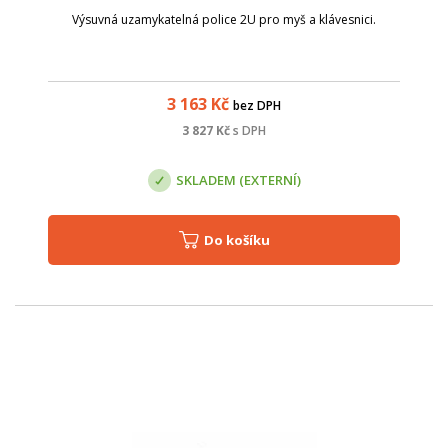
Výsuvná uzamykatelná police 2U pro myš a klávesnici.
3 163
Kč
bez DPH
3 827
Kč
s DPH
SKLADEM (EXTERNÍ)
Do košíku