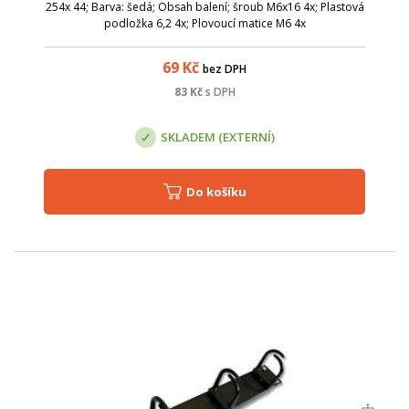
254x 44; Barva: šedá; Obsah balení; šroub M6x16 4x; Plastová
podložka 6,2 4x; Plovoucí matice M6 4x
69
Kč
bez DPH
83
Kč
s DPH
SKLADEM (EXTERNÍ)
Do košíku