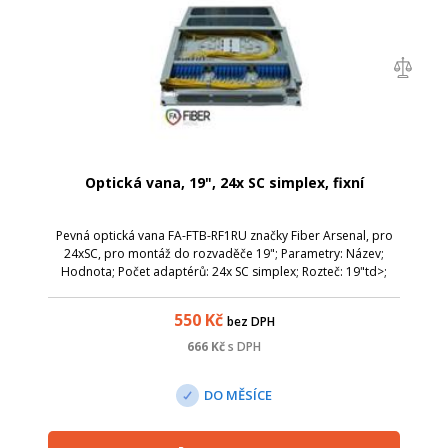
Optická vana, 19", 24x SC simplex, fixní
Pevná optická vana FA-FTB-RF1RU značky Fiber Arsenal, pro
24xSC, pro montáž do rozvaděče 19"; Parametry: Název;
Hodnota; Počet adaptérů: 24x SC simplex; Rozteč: 19"td>;
Hloubka [mm]: 420; Šířka (mm): 300; Výška (mm): 44,5;
550
Kč
bez DPH
666
Kč
s DPH
DO MĚSÍCE