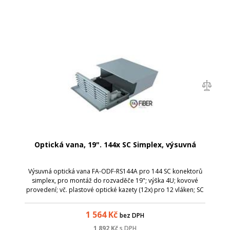
Optická vana, 19". 144x SC Simplex, výsuvná
Výsuvná optická vana FA-ODF-RS144A pro 144 SC konektorů
simplex, pro montáž do rozvaděče 19"; výška 4U; kovové
provedení; vč. plastové optické kazety (12x) pro 12 vláken; SC
simplex / LC duplex; výsuvná, pro snadnou instalaci a
manipulaci s kabely; mon...
1 564
Kč
bez DPH
1 892
Kč
s DPH