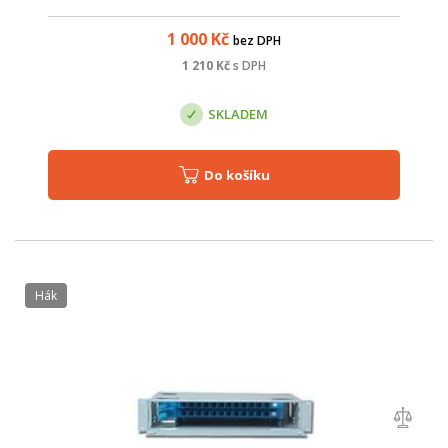
simplex / LC duplex; výsuvná, pro snadnou instalaci a
manipulaci s kabely; mont...
1 000
Kč
bez DPH
1 210
Kč
s DPH
SKLADEM
Do košíku
hák