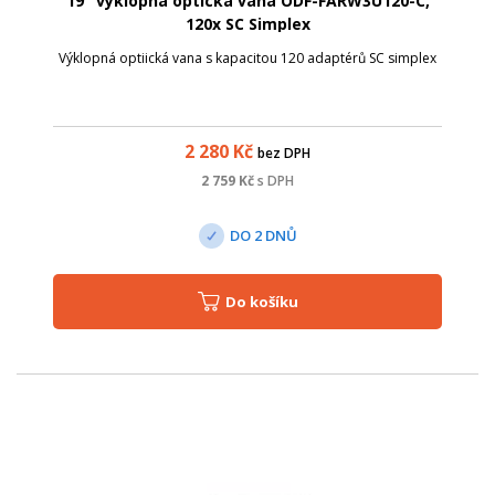
19" výklopná optická vana ODF-FARW3U120-C,
120x SC Simplex
Výklopná optiická vana s kapacitou 120 adaptérů SC simplex
2 280
Kč
bez DPH
2 759
Kč
s DPH
DO 2 DNŮ
Do košíku