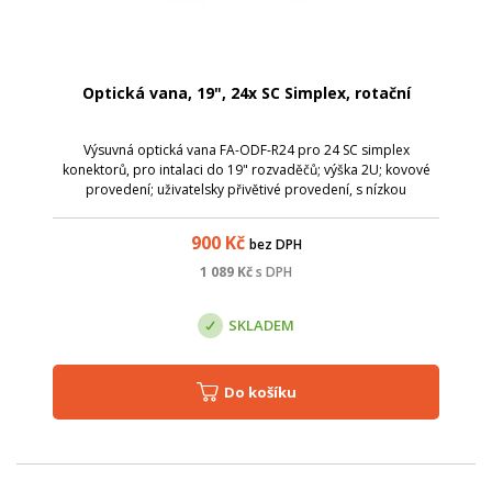
Optická vana, 19", 24x SC Simplex, rotační
Výsuvná optická vana FA-ODF-R24 pro 24 SC simplex
konektorů, pro intalaci do 19" rozvaděčů; výška 2U; kovové
provedení; uživatelsky přivětivé provedení, s nízkou
hmotností; 2x 12ti portový hvězda; SC simplex / LC duplex;
výsuvná, pro snadnou instalaci ...
900
Kč
bez DPH
1 089
Kč
s DPH
SKLADEM
Do košíku