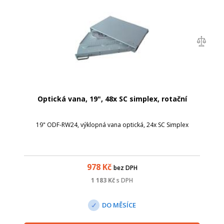
Optická vana, 19", 48x SC simplex, rotační
19" ODF-RW24, výklopná vana optická, 24x SC Simplex
978
Kč
bez DPH
1 183
Kč
s DPH
DO MĚSÍCE