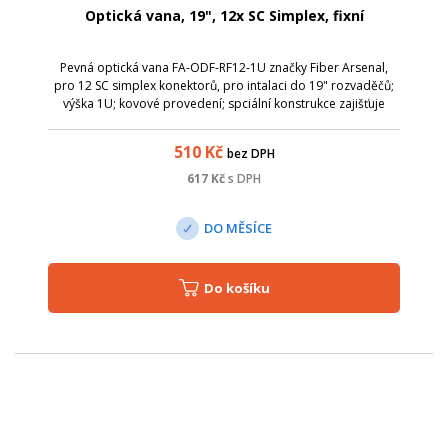
Optická vana, 19", 12x SC Simplex, fixní
Pevná optická vana FA-ODF-RF12-1U značky Fiber Arsenal,
pro 12 SC simplex konektorů, pro intalaci do 19" rozvaděčů;
výška 1U; kovové provedení; spciální konstrukce zajišťuje
bezproblémovou instalaci a ochranu jednotlivých
pigtailu/patchcordů,.. 1x opti...
510
Kč
bez DPH
617
Kč
s DPH
DO MĚSÍCE
Do košíku