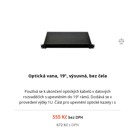
Optická vana, 19", výsuvná, bez čela
Používá se k ukončení optických kabelů v datových
rozvaděčích s upevněním do 19" rámů. Dodává se v
provedení výšky 1U. Část pro upevnění optické kazety i s
čelem je pro lepší přístup vysouvací. Pro přívod optických
kabelů jsou v zadní části vany 2 kusy...
555
Kč
bez DPH
672
Kč
s DPH