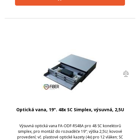
Optická vana, 19". 48x SC Simplex, výsuvná, 2,5U
Výsuvná optická vana FA-ODF-RS48A pro 48 SC konektorů
simplex, pro montáž do rozvaděče 19"; výška 2,5U; kovové
provedení; vč. plastové optické kazety (4x) pro 12 vláken; SC