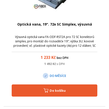
Optická vana, 19". 72x SC Simplex, výsuvná
Výsuvná optická vana FA-ODF-RS72A pro 72 SC konektorů
simplex, pro montáž do rozvaděče 19"; výška 3U; kovové
provedení; vč. plastové optické kazety (4x) pro 12 vláken; SC
simplex / LC duplex; výsuvná, pro snadnou instalaci a
manipulaci s kabely; montáž...
1 233
Kč
bez DPH
1 492
Kč
s DPH
DO MĚSÍCE
Do košíku