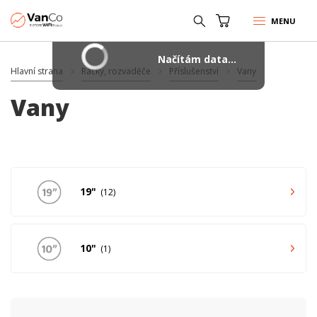
MENU
Načítám data...
Hlavní strana
Racky, rozvaděče
Příslušenství
Vany
Vany
19"
12
10"
1