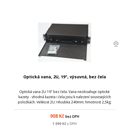
Optická vana, 2U, 19", výsuvná, bez čela
Optická vana 2U 19" bez čela. Vana neobsahuje optické
kazety - vhodná kazeta i čela jsou k nalezení souvisejících
položkách. Velikost 2U; Hloubka 240mm; hmotnost 2,5kg;
Výbava: 2ks PG 13,5 průchodka; 1ks Záslepka PG13,5; 1ks
Montážní sada; 1ks Sada šro...
908
Kč
bez DPH
1 099
Kč
s DPH