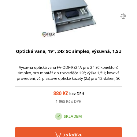
Optická vana, 19", 24x SC simplex, výsuvná, 1,5U
Výsuvná optická vana FA-ODF-RS24A pro 24 SC konektorů
simplex, pro montáž do rozvaděče 19"; výška 1,5U; kovové
provedení; vč. plastové optické kazety (2x) pro 12 vláken; SC
simplex / LC duplex; výsuvná, pro snadnou instalaci a
manipulaci s kabely; mont...
880
Kč
bez DPH
1 065
Kč
s DPH
SKLADEM
Do košíku