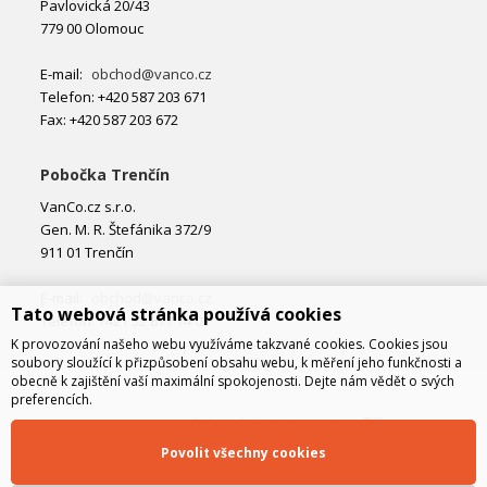
Pavlovická 20/43
779 00 Olomouc
E-mail:
obchod@vanco.cz
Telefon: +420 587 203 671
Fax: +420 587 203 672
Pobočka Trenčín
VanCo.cz s.r.o.
Gen. M. R. Štefánika 372/9
911 01 Trenčín
E-mail:
obchod@vanco.cz
Tato webová stránka používá cookies
Telefon: +421 32 877 74 02
K provozování našeho webu využíváme takzvané cookies. Cookies jsou
soubory sloužící k přizpůsobení obsahu webu, k měření jeho funkčnosti a
obecně k zajištění vaší maximální spokojenosti. Dejte nám vědět o svých
preferencích.
Povolit všechny cookies