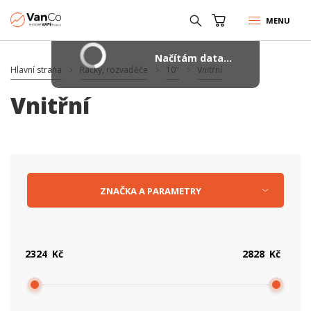
MENU
Načítám data...
Hlavní strana
Racky, rozvaděče
10"
Vnitřní
Vnitřní
ZNAČKA
A
PARAMETRY
Kč
Kč