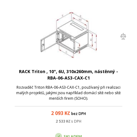
RACK Triton , 10", 6U, 310x260mm, nástěnný -
RBA-06-AS3-CAX-C1
Rozvaděč Triton RBA-06-AS3-CAX-C1, používaný při realizaci
malých projektů, jakými jsou například domácí sítě nebo sítě
menších firem (SOHO).
2 093
Kč
bez DPH
2 533
Kč
s DPH
SKLADEM