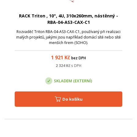
RACK Triton , 10", 4U, 310x260mm, nástěnný -
RBA-04-AS3-CAX-C1
Rozvaděč Triton RBA-04-AS3-CAX-C1, používaný při realizaci
malých projektů, jakými jsou například domácí sítě nebo sítě
menších firem (SOHO).
1 921
Kč
bez DPH
2 324
Kč
s DPH
SKLADEM (EXTERNÍ)
Do košíku