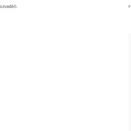
ozvaděči.
P