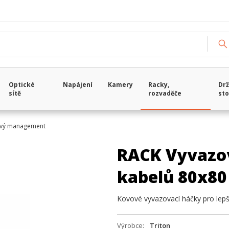
Optické
Napájení
Kamery
Racky,
Drž
sítě
rozvaděče
sto
ový management
RACK Vyvazov
kabelů 80x80
Kovové vyvazovací háčky pro lepší
Výrobce
Triton