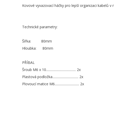
Kovové vyvazovací háčky pro lepší organizaci kabelů v r
Technické parametry:
Šířka: 80mm
Hloubka: 80mm
PŘÍBAL
Šroub M6 x 10....................................... 2x
Plastová podložka.................................. 2x
Plovoucí matice M6................................ 2x