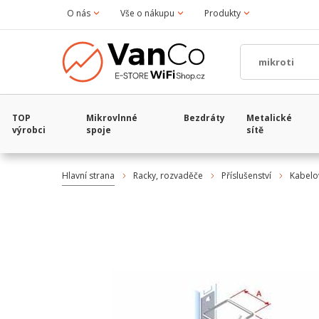
O nás
Vše o nákupu
Produkty
TOP
Mikrovlnné
Bezdráty
Metalické
výrobci
spoje
sítě
Hlavní strana
Racky, rozvaděče
Příslušenství
Kabel