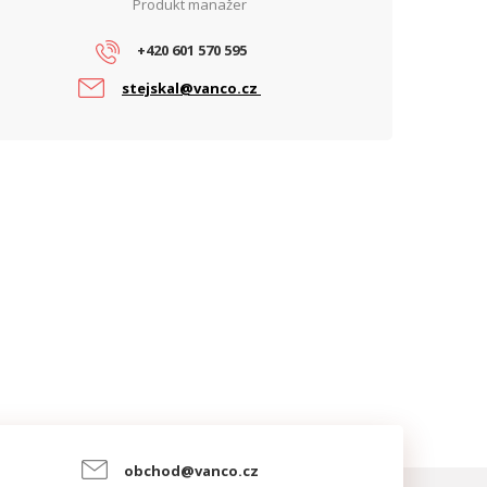
Produkt manažer
+420 601 570 595
stejskal@vanco.cz
obchod@vanco.cz