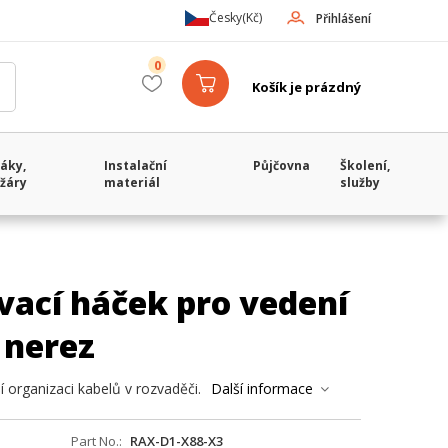
Česky
(Kč)
Přihlášení
0
Košík je prázdný
áky,
Instalační
Půjčovna
Školení,
žáry
materiál
služby
ací háček pro vedení
 nerez
 organizaci kabelů v rozvaděči.
Další informace
Part No.
RAX-D1-X88-X3