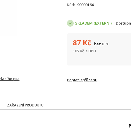
Kód
90000164
SKLADEM (EXTERNÍ)
Dostupn
87
Kč
bez DPH
105
Kč
s DPH
ídacího psa
Poptat lepší cenu
ZAŘAZENÍ PRODUKTU