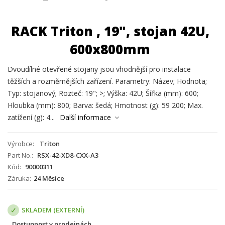
RACK Triton , 19", stojan 42U,
600x800mm
Dvoudílné otevřené stojany jsou vhodnější pro instalace
těžších a rozměrnějších zařízení. Parametry: Název; Hodnota;
Typ: stojanový; Rozteč: 19"; >; Výška: 42U; Šířka (mm): 600;
Hloubka (mm): 800; Barva: šedá; Hmotnost (g): 59 200; Max.
zatížení (g): 4...
Další informace
Výrobce
Triton
Part No.
RSX-42-XD8-CXX-A3
Kód
90000311
Záruka
24 Měsíce
SKLADEM (EXTERNÍ)
Dostupnost v prodejnách