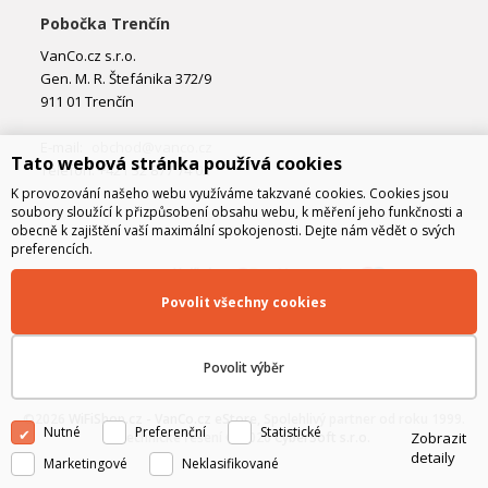
Pobočka Trenčín
VanCo.cz s.r.o.
Gen. M. R. Štefánika 372/9
911 01 Trenčín
E-mail:
obchod@vanco.cz
Tato webová stránka používá cookies
Telefon: +421 32 877 74 02
K provozování našeho webu využíváme takzvané cookies. Cookies jsou
soubory sloužící k přizpůsobení obsahu webu, k měření jeho funkčnosti a
obecně k zajištění vaší maximální spokojenosti. Dejte nám vědět o svých
preferencích.
Povolit všechny cookies
Povolit výběr
©2026
WiFiShop.cz - VanCo.cz eStore
, Spolehlivý partner od roku 1999.
Nutné
Preferenční
Statistické
Zobrazit
Technické řešení © 2026
CyberSoft s.r.o.
detaily
Marketingové
Neklasifikované