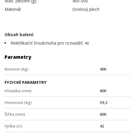
Max. zatížení (g):
400 000
Materiál:
Ocelový plech
Obsah balení:
Rektifikační šroub/noha pro rozvaděč 4x
Parametry
Nosnost (kg)
400
FYZICKÉ PARAMETRY
Hloubka (mm)
800
Hmotnost (kg)
59,2
Šířka (mm)
600
Výška (U)
42