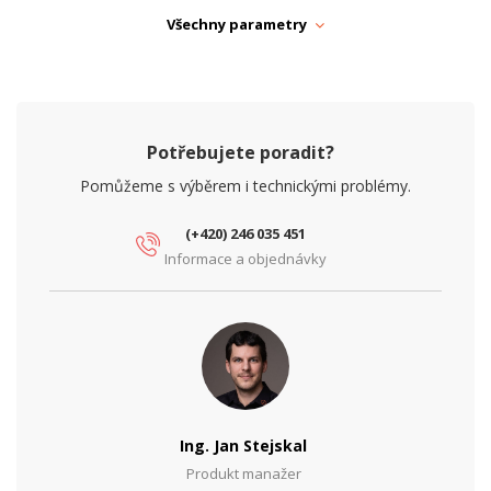
Dveře
Prosklené
Všechny parametry
Krytí IP
IP30
Provedení racku
Nástěnný
Rozebíratelný
Ne
Potřebujete poradit?
Rozteč (")
19"
Pomůžeme s výběrem i technickými problémy.
(+420) 246 035 451
Informace a objednávky
Ing. Jan Stejskal
Produkt manažer