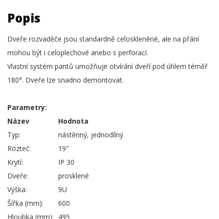
Popis
Dveře rozvaděče jsou standardně celoskleněné, ale na přání
mohou být i celoplechové anebo s perforací.
Vlastní systém pantů umožňuje otvírání dveří pod úhlem téměř
180°. Dveře lze snadno demontovat.
Parametry:
Název
Hodnota
Typ:
nástěnný, jednodílný
Rozteč:
19"
Krytí:
IP 30
Dveře:
prosklené
Výška:
9U
Šířka (mm):
600
Hloubka (mm):
495