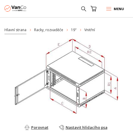
MENU
Hlavní strana
Racky, rozvaděče
19"
Vnitřní
Porovnat
Nastavit hlídacího psa