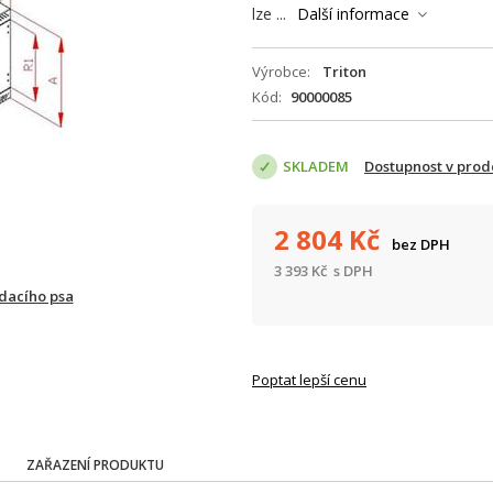
lze ...
Další informace
Výrobce
Triton
Kód
90000085
SKLADEM
Dostupnost v prod
2 804
Kč
bez DPH
3 393
Kč
s DPH
ídacího psa
Poptat lepší cenu
ZAŘAZENÍ PRODUKTU