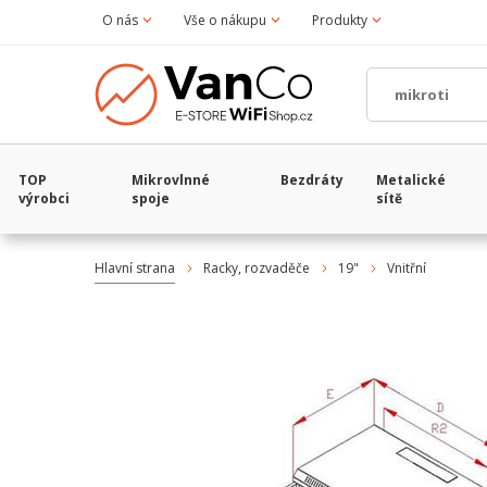
O nás
Vše o nákupu
Produkty
TOP
Mikrovlnné
Bezdráty
Metalické
výrobci
spoje
sítě
Hlavní strana
Racky, rozvaděče
19"
Vnitřní