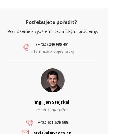
Potřebujete poradit?
Pomůžeme s výběrem i technickými problémy.
(+420) 246 035 451
Informace a objednávky
Ing. Jan Stejskal
Produkt manažer
+420 601 570 595
stejskal@vanco.cz