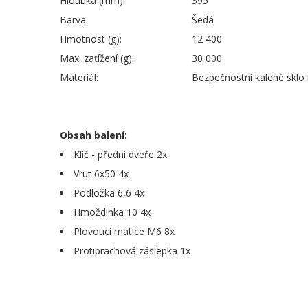
Hloubka (mm):
395
Barva:
Šedá
Hmotnost (g):
12 400
Max. zaťížení (g):
30 000
Materiál:
Bezpečnostní kalené sklo 
Obsah balení:
Klíč - přední dveře 2x
Vrut 6x50 4x
Podložka 6,6 4x
Hmoždinka 10 4x
Plovoucí matice M6 8x
Protiprachová záslepka 1x