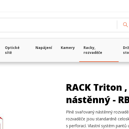
Optické
Napájení
Kamery
Racky,
Drž
sítě
rozvaděče
sto
RACK Triton 
nástěnný - R
Plně svařovaný nástěnný rozvaděč
rozvaděče jsou standardně celosk
s perforací. Vlastní systém pant