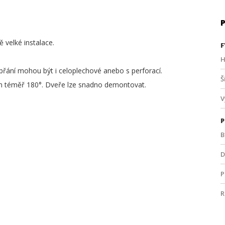
 velké instalace.
F
H
přání mohou být i celoplechové anebo s perforací.
Š
em téměř 180°. Dveře lze snadno demontovat.
V
P
B
D
P
R