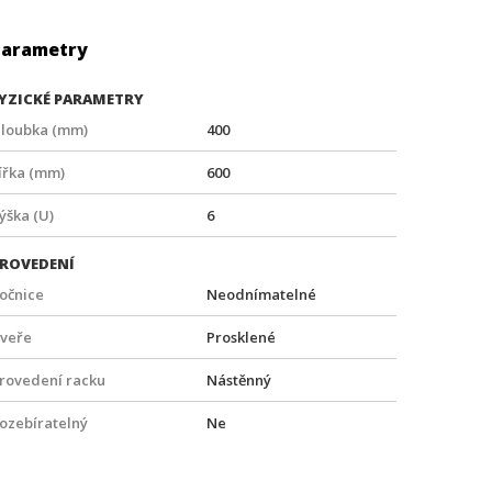
Parametry
YZICKÉ PARAMETRY
loubka (mm)
400
ířka (mm)
600
ýška (U)
6
ROVEDENÍ
očnice
Neodnímatelné
veře
Prosklené
rovedení racku
Nástěnný
ozebíratelný
Ne