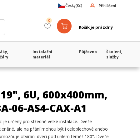
Česky
(Kč)
Přihlášení
0
Košík je prázdný
áky,
Instalační
Půjčovna
Školení,
žáry
materiál
služby
, 19", 6U, 600x400mm,
BA-06-AS4-CAX-A1
 je určený pro středně velké instalace. Dveře
leněné, ale na přání mohou být i celoplechové anebo
ů umožňuje otvírání dveří pod úhlem téměř 180°. Dveře