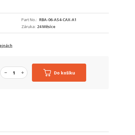
Part No.
RBA-06-AS4-CAX-A1
Záruka
24 Měsíce
ejnách
Do košíku