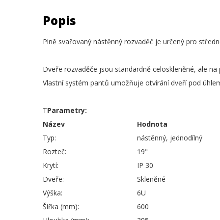
Popis
Plně svařovaný nástěnný rozvaděč je určený pro středně
Dveře rozvaděče jsou standardně celoskleněné, ale na 
Vlastní systém pantů umožňuje otvírání dveří pod úhl
T
Parametry:
Název
Hodnota
Typ:
nástěnný, jednodílný
Rozteč:
19"
Krytí:
IP 30
Dveře:
Skleněné
Výška:
6U
Šířka (mm):
600