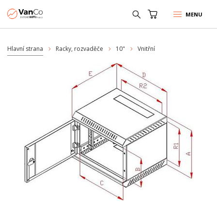
MENU
Hlavní strana
Racky, rozvaděče
10"
Vnitřní