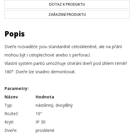
DOTAZ K PRODUKTU
ZAŘAZENÍ PRODUKTU
Popis
Dveře rozvaděče jsou standardně celoskleněné, ale na přání
mohou být i celoplechové anebo s perforací.
Vlastní systém pantů umožňuje otvírání dveří pod úhlem téměř
180°. Dveře lze snadno demontovat.
Parametry:
Název
Hodnota
Typ:
nástěnný, dvojdílný
Rozteč:
10"
Krytí:
IP 30
Dveře:
prosklené