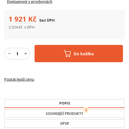
Dostupnost v prodejnách
1 921
Kč
bez DPH
2 324
Kč
s DPH
Do košíku
Poptat lepší cenu
POPIS
2
SOUVISEJÍCÍ PRODUKTY
GPSR