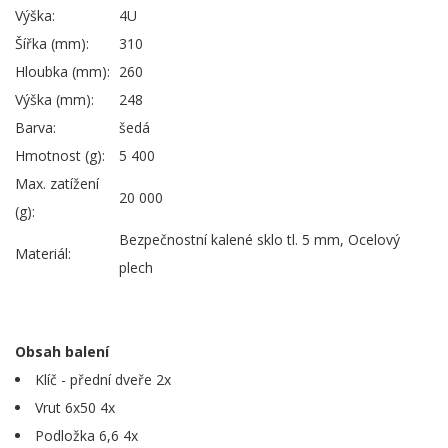
Výška:
4U
Šířka (mm):
310
Hloubka (mm):
260
Výška (mm):
248
Barva:
šedá
Hmotnost (g):
5 400
Max. zatížení
20 000
(g):
Bezpečnostní kalené sklo tl. 5 mm, Ocelový
Materiál:
plech
Obsah balení
Klíč - přední dveře 2x
Vrut 6x50 4x
Podložka 6,6 4x