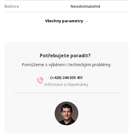
Bočnice
Neodnímatelné
Dveře
Prosklené
Všechny parametry
Krytí IP
IP30
Provedení racku
Nástěnný
Rozebíratelný
Ne
Potřebujete poradit?
Rozteč (")
10"
Pomůžeme s výběrem i technickými problémy.
(+420) 246 035 451
Informace a objednávky