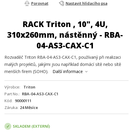
Porovnat
Nastavit hlídacího psa
RACK Triton , 10", 4U,
310x260mm, nástěnný - RBA-
04-AS3-CAX-C1
Rozvaděč Triton RBA-04-AS3-CAX-C1, používaný při realizaci
malých projektů, jakými jsou například domácí sítě nebo sítě
menších firem (SOHO).
Další informace
Výrobce
Triton
Part No.
RBA-04-AS3-CAX-C1
Kód
90000111
Záruka
24 Měsíce
SKLADEM (EXTERNÍ)