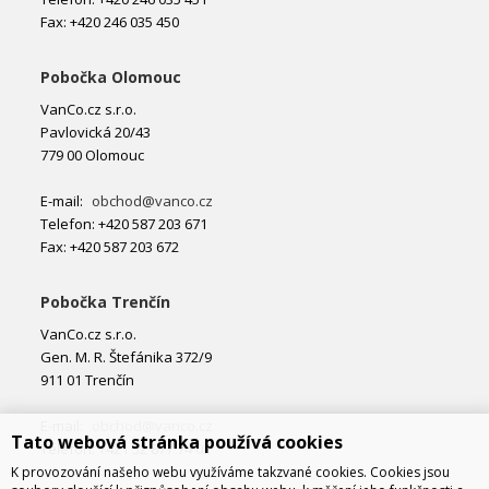
Fax: +420 246 035 450
Pobočka Olomouc
VanCo.cz s.r.o.
Pavlovická 20/43
779 00 Olomouc
E-mail:
obchod@vanco.cz
Telefon: +420 587 203 671
Fax: +420 587 203 672
Pobočka Trenčín
VanCo.cz s.r.o.
Gen. M. R. Štefánika 372/9
911 01 Trenčín
E-mail:
obchod@vanco.cz
Tato webová stránka používá cookies
Telefon: +421 32 877 74 02
K provozování našeho webu využíváme takzvané cookies. Cookies jsou