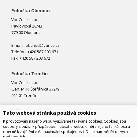
Pobočka Olomouc
VanCo.cz s.r.o.
Pavlovická 20/43
779 00 Olomouc
E-mail:
obchod@vanco.cz
Telefon: +420 587 203 671
Fax: +420 587 203 672
Pobočka Trenčín
VanCo.cz s.r.o.
Gen. M. R. Štefánika 372/9
911 01 Trenčín
E-mail:
obchod@vanco.cz
Tato webová stránka používá cookies
Telefon: +421 32 877 74 02
K provozování našeho webu využíváme takzvané cookies. Cookies jsou
soubory sloužící k přizpůsobení obsahu webu, k měření jeho funkčnosti a
obecně k zajištění vaší maximální spokojenosti. Dejte nám vědět o svých
preferencích.