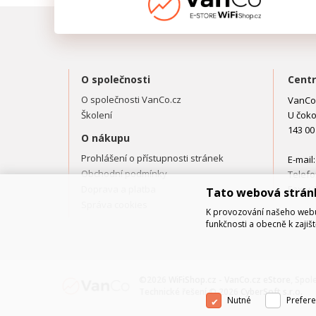
O společnosti
Centr
O společnosti VanCo.cz
VanCo.
Školení
U čoko
143 00
O nákupu
Prohlášení o přístupnosti stránek
E-mail
Obchodní podmínky
Telefo
Doprava a platba
Fax: +
Tato webová strán
Správa cookies
K provozování našeho webu 
funkčnosti a obecně k zajiš
©2026
WiFiShop.cz - VanCo.cz eStore
, Spol
Technické řešení © 2026
CyberSoft s.r.o.
Nutné
Prefere