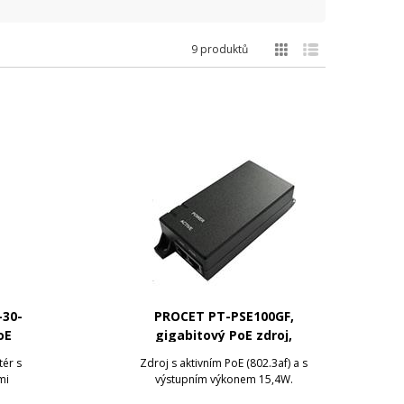
9 produktů
30-
PROCET PT-PSE100GF,
oE
gigabitový PoE zdroj,
0W
48V/0,3A, 15W
ér s
Zdroj s aktivním PoE (802.3af) a s
mi
výstupním výkonem 15,4W.