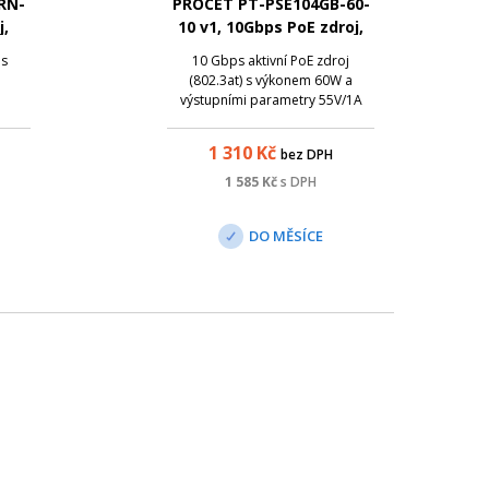
RN-
PROCET PT-PSE104GB-60-
j,
10 v1, 10Gbps PoE zdroj,
55V/1A, 60W
 s
10 Gbps aktivní PoE zdroj
(802.3at) s výkonem 60W a
výstupními parametry 55V/1A
1 310
Kč
bez DPH
1 585
Kč
s DPH
DO MĚSÍCE