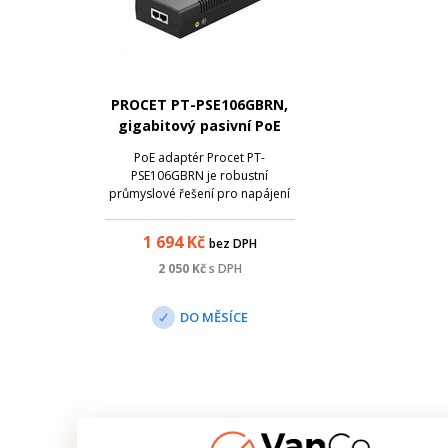
PROCET PT-PSE106GBRN,
gigabitový pasivní PoE
zdroj, 55V/1A, 90W
PoE adaptér Procet PT-
PSE106GBRN je robustní
průmyslové řešení pro napájení
nejnáročnějších síťových prvků
pomocí pasivního PoE s
1 694
Kč
bez DPH
příkonem až 90 W (napájení po
všech vodičích) a s integrovanými
2 050
Kč
s DPH
PoE přepěťovými ochranami až 6
kV . Tento adaptér podporuj...
DO MĚSÍCE