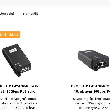
Abecedně
Nejnovější
ciální nabídka
OCET PT-PSE104GB-60-
PROCET PT-PSE104GO-
 v2, 10Gbps PoE zdroj,
10, aktivní 10Gbps P
55V/1A, 60W
zdroj, 55V/0.55A, 3
řízení pro napájení pomocí
10 Gbps napájecí PoE adapt
 standardu 802.3af/at/bt s
výkonem 30W a výstupní
dporou 10 Gbps rozhraní
parametry 55V/0.55A