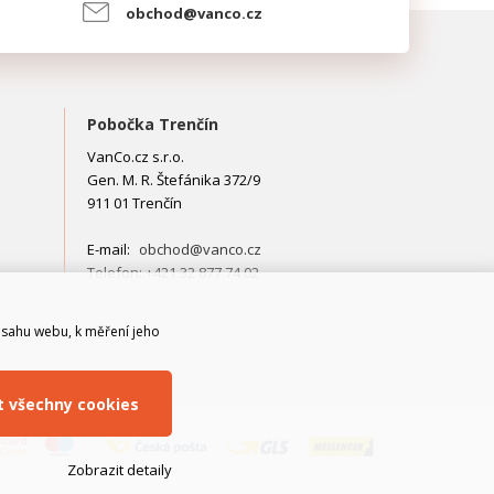
obchod@vanco.cz
Pobočka Trenčín
VanCo.cz s.r.o.
Gen. M. R. Štefánika 372/9
911 01 Trenčín
E-mail:
obchod@vanco.cz
Telefon: +421 32 877 74 02
bsahu webu, k měření jeho
it všechny cookies
Zobrazit detaily