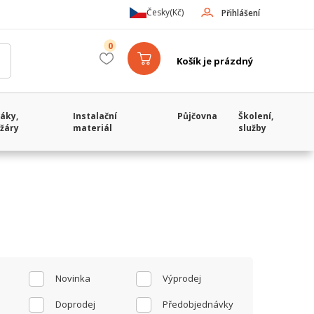
Česky
(Kč)
Přihlášení
0
Košík je prázdný
áky,
Instalační
Půjčovna
Školení,
žáry
materiál
služby
Novinka
Výprodej
Doprodej
Předobjednávky