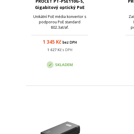
PROCET PT-PSE110G-S,
PR
Gigabitový optický PoE
konvertor s aktivní, 30W
Unikátní PoE média konvertor s
Za
podporou PoE standard
802.3at/af.
p
um
1 345
Kč
bez DPH
1 627
Kč
s DPH
SKLADEM