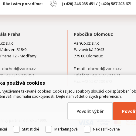
Rádi vám poradíme:
(+420) 246 035 451 / (+420) 587 203 671
ála Praha
Pobočka Olomouc
cz s.r.o.
VanCo.cz s.r.o.
ládoven 818/9
Pavlovická 20/43
 Praha 12 - Modřany
779 00 Olomouc
:
obchod@vanco.cz
E-mail:
obchod@vanco.cz
n: +420 246 035 451
Telefon: +420 587 203 671
420 246 035 450
Fax: +420 587 203 672
ka používá cookies
využíváme takzvané cookies. Cookies jsou soubory sloužící k přizpůsobení o
tění vaší maximální spokojenosti. Dejte nám vědět o svých preferencích.
Povolit výběr
Povol
ehlivý partner od roku 1999.
nční
Statistické
Marketingové
Neklasifikované