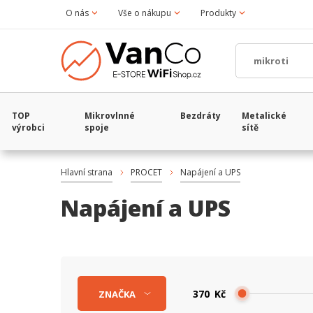
O nás
Vše o nákupu
Produkty
TOP
Mikrovlnné
Bezdráty
Metalické
výrobci
spoje
sítě
Hlavní strana
PROCET
Napájení a UPS
Napájení a UPS
Kč
ZNAČKA