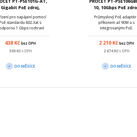
OCET PT-PSE101G-AT,
PROCET PT-PSE106GB
Gigabit PoE zdroj,
10, 10Gbps PoE zdro
55V/0.5A, 30W
55V/1,6A. 90W
řízení pro napájení pomocí
Průmyslový PoE adaptér
PoE standardu 802.3at s
příkonem až 90W a s
odporou 1 Gbps rozhraní
integrovanými PoE.
ožňuje napájení zařízení s
výkonem až 30W.
438
Kč
2 210
Kč
bez DPH
bez DPH
530
Kč
s DPH
2 674
Kč
s DPH
DO MĚSÍCE
DO MĚSÍCE