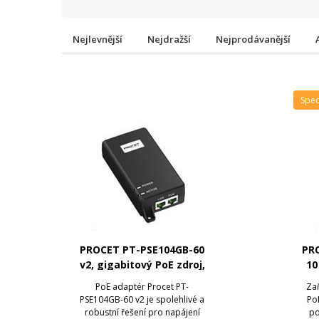
Nejlevnější
Nejdražší
Nejprodávanější
Spe
PROCET PT-PSE104GB-60
PR
v2, gigabitový PoE zdroj,
10
55V/1A, 60W
PoE adaptér Procet PT-
Za
PSE104GB-60 v2 je spolehlivé a
PoE
robustní řešení pro napájení
po