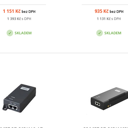
ožňuje napájení zařízení s
výkonem až 60W.
1 151
Kč
935
Kč
bez DPH
bez DPH
1 393
Kč
s DPH
1 131
Kč
s DPH
SKLADEM
SKLADEM