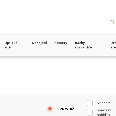
Načítám data...
Optické
Napájení
Kamery
Racky,
Drž
sítě
rozvaděče
sto
Skladem
Kč
Speciální
nabídka