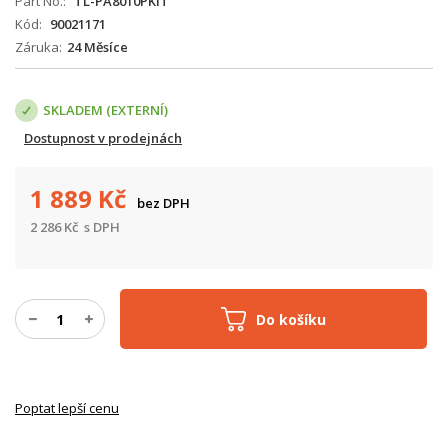
Part No.
TL-PA8010PKIT
Kód
90021171
Záruka
24 Měsíce
SKLADEM (EXTERNÍ)
Dostupnost v prodejnách
1 889
Kč
bez DPH
2 286
Kč
s DPH
Do košíku
Poptat lepší cenu