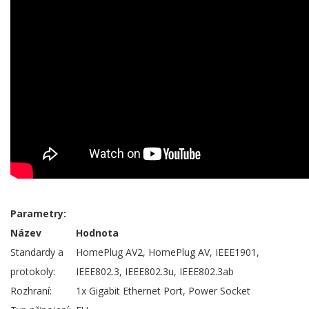
Parametry:
Název
Hodnota
Standardy a
HomePlug AV2, HomePlug AV, IEEE1901,
protokoly:
IEEE802.3, IEEE802.3u, IEEE802.3ab
Rozhraní:
1x Gigabit Ethernet Port, Power Socket