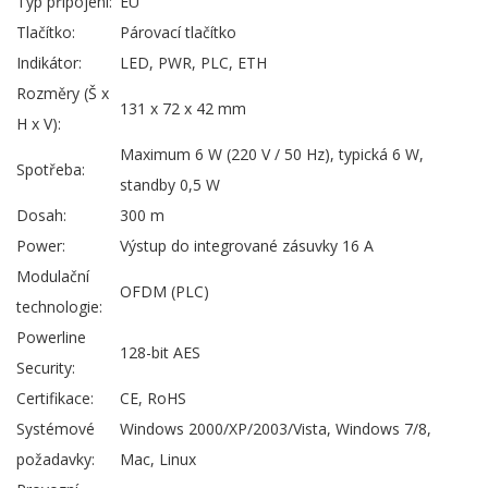
Typ připojení:
EU
Tlačítko:
Párovací tlačítko
Indikátor:
LED, PWR, PLC, ETH
Rozměry (Š x
131 x 72 x 42 mm
H x V):
Maximum 6 W (220 V / 50 Hz), typická 6 W,
Spotřeba:
standby 0,5 W
Dosah:
300 m
Power:
Výstup do integrované zásuvky 16 A
Modulační
OFDM (PLC)
technologie:
Powerline
128-bit AES
Security:
Certifikace:
CE, RoHS
Systémové
Windows 2000/XP/2003/Vista, Windows 7/8,
požadavky:
Mac, Linux