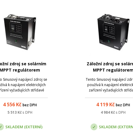
ožní zdroj se solárním
Záložní zdroj se solá
MPPT regulátorem
MPPT regulátore
Power MSKD-1400-24
MHPower MSKD-700-
o Sinusový napájecí zdroj se
Tento Sinusový napájecí zdr
žívá k napájení elektrických
používá k napájení elektric
řízení vyžadujících střídavé
zařízení vyžadujících stříd
napětí 230V. Při dodávce
napětí 230V. Při dodávc
třiny jsou napájeny připojené
elektřiny jsou napájeny přip
4 556
Kč
4 119
Kč
bez DPH
bez DPH
spotřebiče přímo ze sítě.
spotřebiče přímo ze sítě
Náhradní zdroj, externí
Náhradní zdroj, externí
5 513
Kč
s DPH
4 984
Kč
s DPH
kumulátor je dobíjen. Při
akumulátor je dobíjen. P
přerušení dodávky el...
přerušení dodávky el...
SKLADEM (EXTERNÍ)
SKLADEM (EXTERN