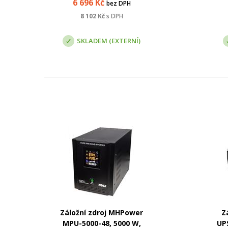
6 696
Kč
bez DPH
spotřebiče přímo ze sítě.
Náhradní zdroj, externí
8 102
Kč
s DPH
akumulátor je dobíjen. Při
a
přerušení dodávky el...
SKLADEM (EXTERNÍ)
Záložní zdroj MHPower
Z
MPU-5000-48, 5000 W,
UPS