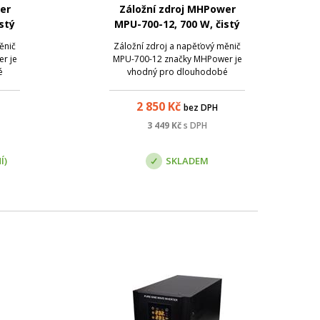
er
Záložní zdroj MHPower
stý
MPU-700-12, 700 W, čistý
sinus
ěnič
Záložní zdroj a napěťový měnič
r je
MPU-700-12 značky MHPower je
é
vhodný pro dlouhodobé
zálohování. Je ideálním
lní
přístrojem pro své flexibilní
2 850
Kč
bez DPH
ové
použití a robustní celokovové
provedení . Přístroj má
3 449
Kč
s DPH
oti
zabudovanou ochranu proti
ení z
přetížení, a to jak při napájení z
Í)
SKLADEM
b...