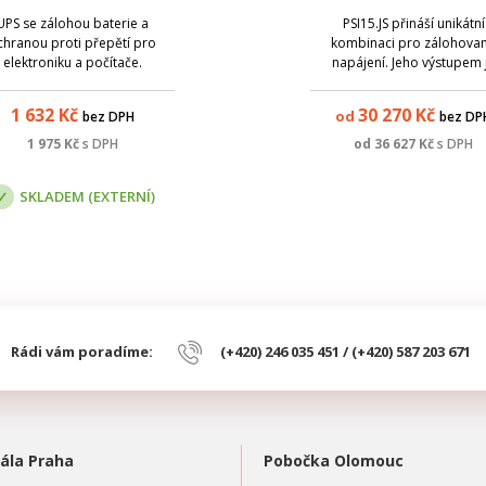
320 C13
PSI15.JS, SNMP
UPS se zálohou baterie a
PSI15.JS přináší unikátní
chranou proti přepětí pro
kombinaci pro zálohova
elektroniku a počítače.
napájení. Jeho výstupem 
stejnosměrné napětí 12, 24
48 V DC, a navíc obsahuje 
1 632
Kč
30 270
Kč
od
bez DPH
bez DP
invertoru, který z DC výst
vyrábí čistý sinus 230 V / 50
1 975
Kč
s DPH
od
36 627
Kč
s DPH
SKLADEM (EXTERNÍ)
Rádi vám poradíme:
(+420) 246 035 451 / (+420) 587 203 671
ála Praha
Pobočka Olomouc