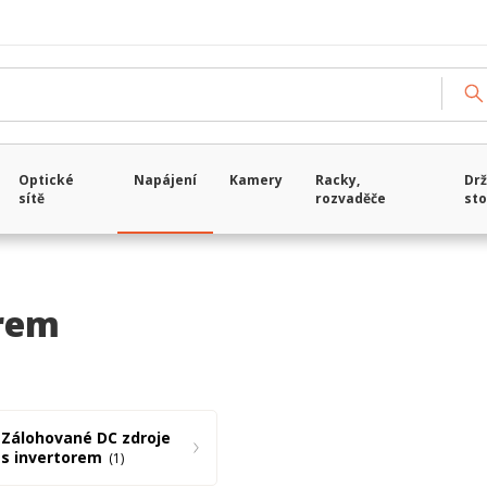
Načítám data...
Optické
Napájení
Kamery
Racky,
Drž
sítě
rozvaděče
sto
orem
Zálohované DC zdroje
s invertorem
1