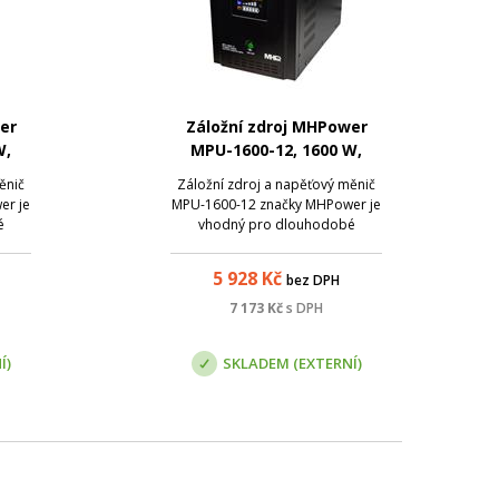
er
Záložní zdroj MHPower
W,
MPU-1600-12, 1600 W,
čistý sinus
ěnič
Záložní zdroj a napěťový měnič
er je
MPU-1600-12 značky MHPower je
é
vhodný pro dlouhodobé
zálohování. Je ideálním
lní
přístrojem pro své flexibilní
5 928
Kč
bez DPH
ové
použití a robustní celokovové
provedení . Přístroj má
7 173
Kč
s DPH
oti
zabudovanou ochranu proti
 z ...
přetížení, a to jak při napájení z ...
Í)
SKLADEM (EXTERNÍ)