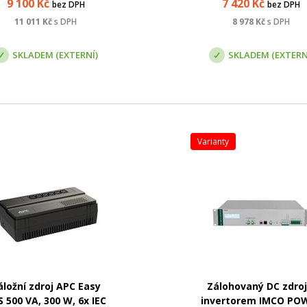
9 100
Kč
7 420
Kč
bez DPH
bez DPH
spotřebiče přímo ze sítě.
použití a robustní celokov
Náhradní zdroj, externí
provedení . Přístroj má
11 011
Kč
s DPH
8 978
Kč
s DPH
kumulátor je dobíjen. Při
zabudovanou ochranu pr
přerušení dodávky el...
přetížení, a to jak při napájení
SKLADEM (EXTERNÍ)
SKLADEM (EXTERN
varianty
áložní zdroj APC Easy
Zálohovaný DC zdroj
 500 VA, 300 W, 6x IEC
invertorem IMCO PO