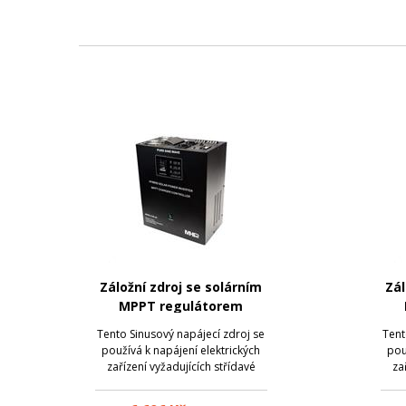
Záložní zdroj se solárním
Zál
MPPT regulátorem
MHPower MSKD-2100-48
MH
Tento Sinusový napájecí zdroj se
Tent
používá k napájení elektrických
pou
zařízení vyžadujících střídavé
za
napětí 230V. Při dodávce
elektřiny jsou napájeny připojené
elek