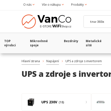
O nás
Vše o nákupu
Produkty
TOP
Mikrovlnné
Bezdráty
Metalické
výrobci
spoje
sítě
Hlavní strana
Napájení
UPS a zdroje s invertorem
UPS a zdroje s invert
UPS 230V
18