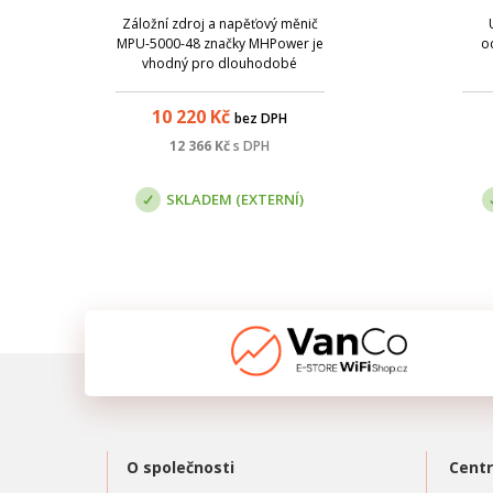
čistý sinus
Záložní zdroj a napěťový měnič
MPU-5000-48 značky MHPower je
o
vhodný pro dlouhodobé
zálohování. Je ideálním
přístrojem pro své flexibilní
10 220
Kč
bez DPH
použití a robustní celokovové
provedení . Přístroj má
12 366
Kč
s DPH
zabudovanou ochranu proti
přetížení, a to jak při napájení z ...
SKLADEM (EXTERNÍ)
O společnosti
Centr