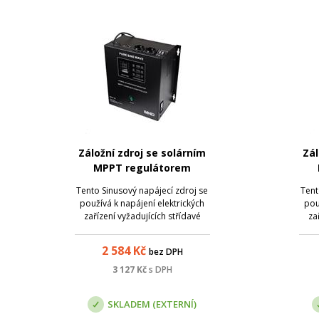
Záložní zdroj se solárním
Zál
MPPT regulátorem
MHPower MSKD-300-12
MH
Tento Sinusový napájecí zdroj se
Tent
používá k napájení elektrických
pou
zařízení vyžadujících střídavé
za
napětí 230V. Při dodávce
elektřiny jsou napájeny připojené
elek
2 584
Kč
bez DPH
spotřebiče přímo ze sítě.
Náhradní zdroj, externí
3 127
Kč
s DPH
akumulátor je dobíjen. Při
a
přerušení dodávky el...
SKLADEM (EXTERNÍ)