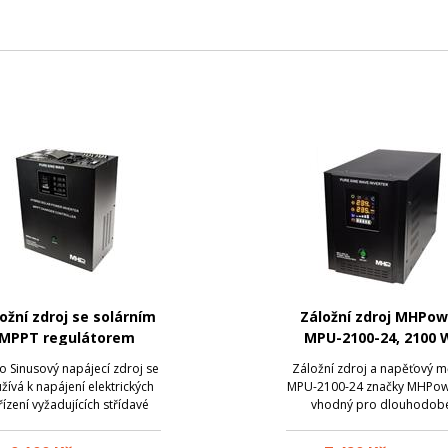
ožní zdroj se solárním
Záložní zdroj MHPow
MPPT regulátorem
MPU-2100-24, 2100 
Power MSKD-3500-48
čistý sinus
o Sinusový napájecí zdroj se
Záložní zdroj a napěťový m
žívá k napájení elektrických
MPU-2100-24 značky MHPow
řízení vyžadujících střídavé
vhodný pro dlouhodob
napětí 230V. Při dodávce
zálohování. Je ideálním
třiny jsou napájeny připojené
přístrojem pro své flexibi